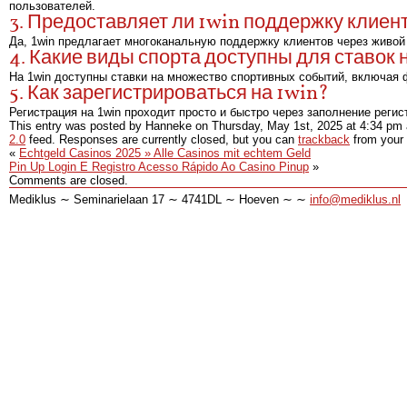
пользователей.
3. Предоставляет ли 1win поддержку клиен
Да, 1win предлагает многоканальную поддержку клиентов через живой
4. Какие виды спорта доступны для ставок 
На 1win доступны ставки на множество спортивных событий, включая ф
5. Как зарегистрироваться на 1win?
Регистрация на 1win проходит просто и быстро через заполнение рег
This entry was posted by Hanneke on
Thursday, May 1st, 2025
at
4:34 pm
2.0
feed. Responses are currently closed, but you can
trackback
from your 
«
Echtgeld Casinos 2025 » Alle Casinos mit echtem Geld
Pin Up Login E Registro Acesso Rápido Ao Casino Pinup
»
Comments are closed.
Mediklus ∼ Seminarielaan 17 ∼ 4741DL ∼ Hoeven ∼ ∼
info@mediklus.nl