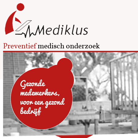
Preventief
medisch onderzoek
Gezonde
medewerkers,
voor een gezond
bedrijf