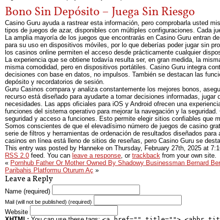
Bono Sin Depósito – Juega Sin Riesgo
Casino Guru ayuda a rastrear esta información, pero comprobarla usted mi
tipos de juegos de azar, disponibles con múltiples configuraciones. Cada jue
La amplia mayoría de los juegos que encontrarás en Casino Guru entran dent
para su uso en dispositivos móviles, por lo que deberías poder jugar sin p
los casinos online permiten el acceso desde prácticamente cualquier dispos
La experiencia que se obtiene todavía resulta ser, en gran medida, la mism
misma comodidad, pero en dispositivos portátiles. Casino Guru integra cont
decisiones con base en datos, no impulsos. También se destacan las funcion
depósito y recordatorios de sesión.
Guru Casinos compara y analiza constantemente los mejores bonos, asegura
recurso está diseñado para ayudarte a tomar decisiones informadas, jugar 
necesidades. Las apps oficiales para iOS y Android ofrecen una experienci
funciones del sistema operativo para mejorar la navegación y la seguridad
seguridad y acceso a funciones. Esto permite elegir sitios confiables que
Somos conscientes de que el elevadísimo número de juegos de casino grat
serie de filtros y herramientas de ordenación de resultados diseñados para
casinos en línea está lleno de sitios de reseñas, pero Casino Guru se desta
This entry was posted by Hanneke on
Thursday, February 27th, 2025
at
7:
RSS 2.0
feed. You can
leave a response
, or
trackback
from your own site.
«
Pornhub Father Or Mother Owned By Shadowy Businessman Bernard Be
Paribahis Platformu Oturum Aç
»
Leave a Reply
Name (required)
Mail (will not be published) (required)
Website
XHTML:
You can use these tags:
<a href="" title=""> <abbr tit