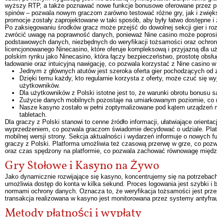
wyższy RTP, a także poznawać nowe funkcje bonusowe oferowane przez pr
spinów – pozwala nowym graczom zarówno testować różne gry, jak i zwię
promocje zostały zaprojektowane w taki sposób, aby były łatwo dostępne i 
Po zaksięgowaniu środków gracz może przejść do dowolnej sekcji gier i r
zwrócić uwagę na poprawność danych, ponieważ Nine casino może poprosić o
podstawowych danych, niezbędnych do weryfikacji tożsamości oraz ochron
licencjonowanego Ninecasino, które oferuje kompleksową i przyjazną dla u
polskim rynku jako Ninecasino, która łączy bezpieczeństwo, prostotę obsługi
ładowanie oraz intuicyjną nawigację, co pozwala korzystać z Nine casino w
Jednym z głównych atutów jest szeroka oferta gier pochodzących o
Dzięki temu każdy, kto regularnie korzysta z oferty, może czuć się wy
użytkowników.
Dla użytkowników z Polski istotne jest to, że warunki obrotu bonusu 
Zużycie danych mobilnych pozostaje na umiarkowanym poziomie, co m
Nasze kasyno zostało w pełni zoptymalizowane pod kątem urządzeń mo
tabletach.
Dla graczy z Polski stanowi to cenne źródło informacji, ułatwiające orient
wyprzedzeniem, co pozwala graczom świadomie decydować o udziale. Platform
mobilnej wersji strony. Sekcja aktualności i wydarzeń informuje o nowych
graczy z Polski. Platforma umożliwia też czasową przerwę w grze, co poz
oraz czas spędzony na platformie, co pozwala zachować równowagę międz
Gry Stołowe i Kasyno na Żywo
Jako dynamicznie rozwijające się kasyno, koncentrujemy się na potrzeba
umożliwia dostęp do konta w kilka sekund. Proces logowania jest szybki 
normami ochrony danych. Oznacza to, że weryfikacja tożsamości jest prz
transakcja realizowana w kasyno jest monitorowana przez systemy antyfra
Metody płatności i wypłaty