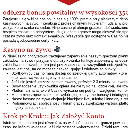
odbierz bonus powitalny w wysokości 350 
Zarejestruj się w Nine casino i ciesz się 100% premią przy pierwszym dep
kasynowych na żywo. Interakcja z profesjonalnymi krupierami, udział w pr
wszystko to czeka na ciebie. Nine casino pl oferuje graczom doświadcze
bezpieczeństwo są priorytetem, dzięki czemu gracze mogą cieszyć się spo
czat na żywo oraz kontakt e-mailowy. Wszystkie gry dostępne w Casino Ni
posiadają odpowiednie certyfikaty.
Kasyno na żywo
W NineCasino priorytetowo traktujemy zapewnienie naszym graczom płynny
zakładów na żywo i przyjazne dla użytkownika funkcje zapewniają najlep
zakładów sportowych, która jest przeznaczona dla wszystkich entuzjastó
zawsze jest coś, na co możesz czekać, grając i zdobywając punkty.
Użytkownicy casino mają dostęp do szerokiej gamy automatów, które 
oraz warstwą wizualną play nine casino.
Jeśli nie jesteś jeszcze zarejestrowany, poświęć 2-3 minuty na utwor
Doświadczenie użytkownika opiera się nie tylko na liczbie gier, ale ró
Platforma znana jako 9 Casino wyróżnia się pod tym względem komp
Marka nine zapewnia szeroki wybór gier, korzystne bonusy i intuicyjną
Nasze kasyno na żywo obejmuje blackjack live, ruletkę i inne gry z re
Podsumowując, społeczność i forum graczy zwiększają wartość platfo
między uczestnikami.
Krok po Kroku: Jak Założyć Konto
Istotnym elementem jest również czas ważności bonusu – gracze powinni 
czas, po którym wygasają, jeśli nie zostaną wykorzystane. Dzięki temu g