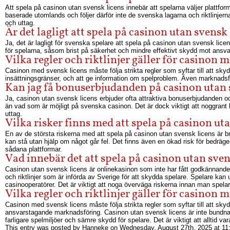
Att spela på casinon utan svensk licens innebär att spelarna väljer plattf
baserade utomlands och följer därför inte de svenska lagarna och riktlinjerna
och uttag.
Är det lagligt att spela på casinon utan svensk
Ja, det är lagligt för svenska spelare att spela på casinon utan svensk lic
för spelarna, såsom brist på säkerhet och mindre effektivt skydd mot ansvar
Vilka regler och riktlinjer gäller för casinon 
Casinon med svensk licens måste följa strikta regler som syftar till att sky
insättningsgränser, och att ge information om spelproblem. Även marknadsför
Kan jag få bonuserbjudanden på casinon utan 
Ja, casinon utan svensk licens erbjuder ofta attraktiva bonuserbjudanden 
än vad som är möjligt på svenska casinon. Det är dock viktigt att noggrant 
uttag.
Vilka risker finns med att spela på casinon ut
En av de största riskerna med att spela på casinon utan svensk licens är bri
kan stå utan hjälp om något går fel. Det finns även en ökad risk för bedrägeri
sådana plattformar.
Vad innebär det att spela på casinon utan sven
Casinon utan svensk licens är onlinekasinon som inte har fått godkännande 
och riktlinjer som är införda av Sverige för att skydda spelare. Spelare kan 
casinooperatörer. Det är viktigt att noga överväga riskerna innan man spela
Vilka regler och riktlinjer gäller för casinon
Casinon med svensk licens måste följa strikta regler som syftar till att sky
ansvarstagande marknadsföring. Casinon utan svensk licens är inte bundna a
farligare spelmiljöer och sämre skydd för spelare. Det är viktigt att alltid
This entry was posted by Hanneke on
Wednesday, August 27th, 2025
at
11