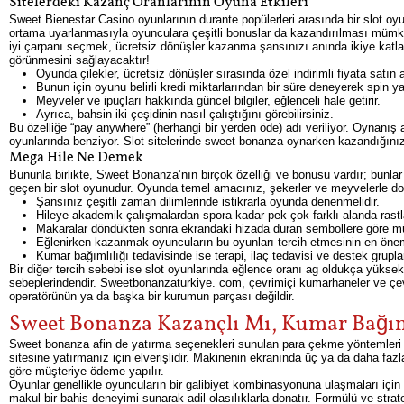
Sitelerdeki Kazanç Oranlarının Oyuna Etkileri
Sweet Bienestar Casino oyunlarının durante popülerleri arasında bir slot o
ortama uyarlanmasıyla oyunculara çeşitli bonuslar da kazandırılması mümk
iyi çarpanı seçmek, ücretsiz dönüşler kazanma şansınızı anında ikiye katlar
görünmesini sağlayacaktır!
Oyunda çilekler, ücretsiz dönüşler sırasında özel indirimli fiyata satın a
Bunun için oyunu belirli kredi miktarlarından bir süre deneyerek spin y
Meyveler ve ipuçları hakkında güncel bilgiler, eğlenceli hale getirir.
Ayrıca, bahsin iki çeşidinin nasıl çalıştığını görebilirsiniz.
Bu özelliğe “pay anywhere” (herhangi bir yerden öde) adı veriliyor. Oynanış
oyunlarında benziyor. Slot sitelerinde sweet bonanza oynarken kazandığını
Mega Hile Ne Demek
Bununla birlikte, Sweet Bonanza’nın birçok özelliği ve bonusu vardır; bunlar
geçen bir slot oyunudur. Oyunda temel amacınız, şekerler ve meyvelerle do
Şansınız çeşitli zaman dilimlerinde istikrarla oyunda denenmelidir.
Hileye akademik çalışmalardan spora kadar pek çok farklı alanda rastl
Makaralar döndükten sonra ekrandaki hizada duran sembollere göre mü
Eğlenirken kazanmak oyuncuların bu oyunları tercih etmesinin en önem
Kumar bağımlılığı tedavisinde ise terapi, ilaç tedavisi ve destek grupl
Bir diğer tercih sebebi ise slot oyunlarında eğlence oranı ag oldukça yükse
sebeplerindendir. Sweetbonanzaturkiye. com, çevrimiçi kumarhaneler ve çevr
operatörünün ya da başka bir kurumun parçası değildir.
Sweet Bonanza Kazançlı Mı, Kumar Bağım
Sweet bonanza afin de yatırma seçenekleri sunulan para çekme yöntemleri ile 
sitesine yatırmanız için elverişlidir. Makinenin ekranında üç ya da daha f
göre müşteriye ödeme yapılır.
Oyunlar genellikle oyuncuların bir galibiyet kombinasyonuna ulaşmaları için 
makul bir bahis deneyimi sunarak adil olasılıklarla donatır. Formülü ve strat