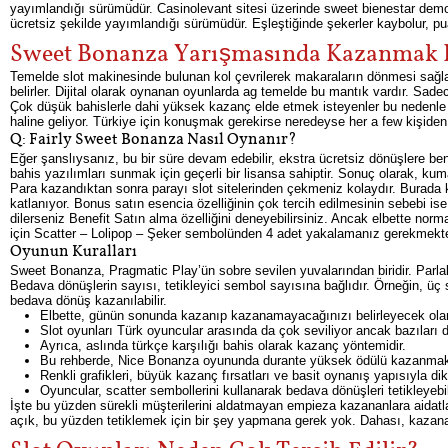
yayımlandığı sürümüdür. Casinolevant sitesi üzerinde sweet bienestar demo n
ücretsiz şekilde yayımlandığı sürümüdür. Eşleştiğinde şekerler kaybolur, pua
Sweet Bonanza Yarışmasında Kazanmak Için
Temelde slot makinesinde bulunan kol çevrilerek makaraların dönmesi sağl
belirler. Dijital olarak oynanan oyunlarda ag temelde bu mantık vardır. Sade
Çok düşük bahislerle dahi yüksek kazanç elde etmek isteyenler bu nedenle b
haline geliyor. Türkiye için konuşmak gerekirse neredeyse her a few kişide
Q: Fairly Sweet Bonanza Nasıl Oynanır?
Eğer şanslıysanız, bu bir süre devam edebilir, ekstra ücretsiz dönüşlere be
bahis yazılımları sunmak için geçerli bir lisansa sahiptir. Sonuç olarak, kuma
Para kazandıktan sonra parayı slot sitelerinden çekmeniz kolaydır. Burada ka
katlanıyor. Bonus satın esencia özelliğinin çok tercih edilmesinin sebebi is
dilerseniz Benefit Satın alma özelliğini deneyebilirsiniz. Ancak elbette n
için Scatter – Lolipop – Şeker sembolünden 4 adet yakalamanız gerekmekte
Oyunun Kuralları
Sweet Bonanza, Pragmatic Play’ün sobre sevilen yuvalarından biridir. Parlak
Bedava dönüşlerin sayısı, tetikleyici sembol sayısına bağlıdır. Örneğin, ü
bedava dönüş kazanılabilir.
Elbette, günün sonunda kazanıp kazanamayacağınızı belirleyecek ola
Slot oyunları Türk oyuncular arasında da çok seviliyor ancak bazıları 
Ayrıca, aslında türkçe karşılığı bahis olarak kazanç yöntemidir.
Bu rehberde, Nice Bonanza oyununda durante yüksek ödülü kazanmak içi
Renkli grafikleri, büyük kazanç fırsatları ve basit oynanış yapısıyla di
Oyuncular, scatter sembollerini kullanarak bedava dönüşleri tetikleyebilir 
İşte bu yüzden sürekli müşterilerini aldatmayan empieza kazananlara aidat
açık, bu yüzden tetiklemek için bir şey yapmana gerek yok. Dahası, kaz