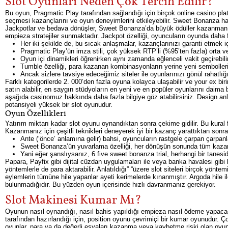
Slot Oyunları Neden Çok Tercih Edilir?
Bu oyun, Pragmatic Play tarafından sağlandığı için birçok online casino pla
seçmesi kazançlarını ve oyun deneyimlerini etkileyebilir. Sweet Bonanza hang
Jackpotlar ve bedava dönüşler, Sweet Bonanza’da büyük ödüller kazanmanın yoll
empieza stratejiler sunmaktadır. Jackpot özelliği, oyuncuların oyunda daha 
Her iki şekilde de, bu sıcak anlaşmalar, kazançlarınızı garanti etmek 
Pragmatic Play’ün imza stili, çok yüksek RTP’li (%95’ten fazla) orta v
Oyun içi dinamikleri öğrenirken aynı zamanda eğlenceli vakit geçirebilir
Tumble özelliği, para kazanan kombinasyonların yerine yeni sembollerin
Ancak sizlere tavsiye edeceğimiz siteler ile oyunlarınızı gönül rahatlığı 
Farklı kategorilerde 2. 000’den fazla oyuna kolayca ulaşabilir ve your ex birin
satın alabilir, en saygın stüdyoların en yeni ve en popüler oyunlarını daim
aşağıda casinomuz hakkında daha fazla bilgiye göz atabilirsiniz. Design a
potansiyeli yüksek bir slot oyunudur.
Oyun Özellikleri
Yatırım miktarı kadar slot oyunu oynandıktan sonra çekime gidilir. Bu kural far
Kazanmanız için çeşitli teknikleri deneyerek iyi bir kazanç yarattıktan sonra 
Ante (‘önce’ anlamına gelir) bahsi, oyuncuların rastgele çarpan çarpanl
Sweet Bonanza’ün yuvarlama özelliği, her dönüşün sonunda tüm kazana
Yani eğer şanslıysanız, 6 five sweet bonanza trial, herhangi bir tanesidi
Papara, Payfix gibi dijital cüzdan uygulamaları ile veya banka havalesi gibi b
yöntemlerle de para aktarabilir. Anlatıldığı” “üzere slot siteleri birçok yönte
eylemlerin tümüne hile yapanlar ayeti kerimelerde kınanmıştır. Argoda hile i
bulunmadığıdır. Bu yüzden oyun içerisinde hızlı davranmanız gerekiyor.
Slot Makinesi Kumar Mı?
Oyunun nasıl oynandığı, nasıl bahis yapıldığı empieza nasıl ödeme yapacağ
tarafından hazırlandığı için, position oyunu çevrimiçi bir kumar oyunudur. Çoğ
oyunlar, para ya da değerli eşyaları kazanma veya kaybetme riski olan oyunla