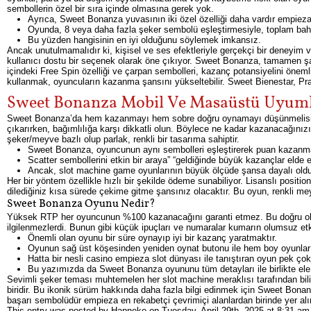
sembollerin özel bir sıra içinde olmasına gerek yok.
Ayrıca, Sweet Bonanza yuvasının iki özel özelliği daha vardır empiez
Oyunda, 8 veya daha fazla şeker sembolü eşleştirmesiyle, toplam bahsi
Bu yüzden hangisinin en iyi olduğunu söylemek imkansız.
Ancak unutulmamalıdır ki, kişisel ve ses efektleriyle gerçekçi bir deneyim ve
kullanıcı dostu bir seçenek olarak öne çıkıyor. Sweet Bonanza, tamamen şansa
içindeki Free Spin özelliği ve çarpan sembolleri, kazanç potansiyelini önemli 
kullanmak, oyuncuların kazanma şansını yükseltebilir. Sweet Bienestar, Pragm
Sweet Bonanza Mobil Ve Masaüstü Uyum
Sweet Bonanza’da hem kazanmayı hem sobre doğru oynamayı düşünmelisiniz
çıkarırken, bağımlılığa karşı dikkatli olun. Böylece ne kadar kazanacağın
şeker/meyve bazlı olup parlak, renkli bir tasarıma sahiptir.
Sweet Bonanza, oyuncunun aynı sembolleri eşleştirerek puan kazanmaya
Scatter sembollerini etkin bir araya” “geldiğinde büyük kazançlar elde ed
Ancak, slot machine game oyunlarının büyük ölçüde şansa dayalı ol
Her bir yöntem özellikle hızlı bir şekilde ödeme sunabiliyor. Lisanslı positio
dilediğiniz kısa sürede çekime gitme şansınız olacaktır. Bu oyun, renkli mey
Sweet Bonanza Oyunu Nedir?
Yüksek RTP her oyuncunun %100 kazanacağını garanti etmez. Bu doğru olsay
ilgilenmezlerdi. Bunun gibi küçük ipuçları ve numaralar kumarın olumsuz etkil
Önemli olan oyunu bir süre oynayıp iyi bir kazanç yaratmaktır.
Oyunun sağ üst köşesinden yeniden oynat butonu ile hem boy oyunlarını
Hatta bir nesli casino empieza slot dünyası ile tanıştıran oyun pek çok 
Bu yazımızda da Sweet Bonanza oyununu tüm detayları ile birlikte ele
Sevimli şeker teması muhtemelen her slot machine meraklısı tarafından bili
biridir. Bu ikonik sürüm hakkında daha fazla bilgi edinmek için Sweet Bonanz
başarı sembolüdür empieza en rekabetçi çevrimiçi alanlardan birinde yer alır
This entry was posted by Hanneke on
Tuesday, April 29th, 2025
at
8:31 am