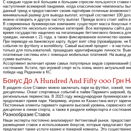
С каждым годом всё большим и большим спросом пользуются ставки н
наступления всемирной пандемии, когда классические чемпионаты был
данный тренд и предоставляет своим партнёрам отличные возможност
минимальный размер для вывода выплат, который составляет 100 до
можно оговорить и другую частоту выплат. Прежде всего стоит зайти в
В современных букмекерских компаниях существует масса бонусных 
подробностях несколько основных категорий. Все материалы сайта досту
время государство нацелено на легализацию беттингового бизнеса дл
граждан, начиная с 21 года, а также фиксированное количество назем
При переводе на банковскую карту, будет взят сбор (провайдером, не 
события по футболу и волейболу. Самый высокий процент – в настольн
только для пользователей, прошедших идентификацию личности. Выво
платежные системы или с помощью мобильных платежей. На вывод де
сумме выплаты.
Ассортимент включает кроме самых популярных видов соревнований (фу
состязания. Кстати, про игровой спорт есть очень много актуальной 
победе над Редкачем в КС.
Бонус До A Hundred And Fifty 000 Грн 
В разделе «Live Ставки» можно заключать пари на футбол, хоккей, тен
дисциплины. Охват спортивных событий в лайве Париматч широкий, б
региональные первенства. В 2023 году международная букмекерская к
продолжают прием пари. Например, игроки из Казахстана могут зарегист
Постоянные клиенты париматч оценили высокий уровень сервисного о
дисциплин в линии спорта, а также в разделе киберспорта и состязани
Разнообразие Ставок
Наши эксперты постоянно анализируют беттинговый рынок, предостав
размещения ставок и использования бонусов, которые предлагают бук
предлагают также услуги казино и покерной комнаты. Это существенно