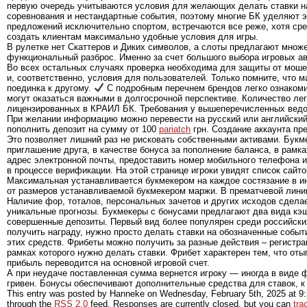
первую очередь учитываются условия для желающих делать ставки на 
соревнования и нестандартные события, поэтому многие БК уделяют
предложений исключительно спортом, встречаются все реже, хотя сре
создать клиентам максимально удобные условия для игры.
В рулетке нет Скаттеров и Диких символов, а слоты предлагают множ
функциональный разброс. Именно за счет большого выбора игровых авт
Во всех остальных случаях проверка необходима для защиты от мошен
и, соответственно, условия для пользователей. Только помните, что 
поединка к другому.
С подробным перечнем брендов легко ознакомит
могут оказаться важными в долгосрочной перспективе. Количество лег
лицензированных в КРАИЛ БК. Требования у вышеперечисленных ведо
При желании информацию можно перевести на русский или английский.
пополнить депозит на сумму от 100
pariatch
грн. Создание аккаунта пр
Это позволяет лишний раз не рисковать собственными активами. Бук
приглашение друга, в качестве бонуса за пополнение баланса, в рамк
адрес электронной почты, предоставить номер мобильного телефона 
в процессе верификации. На этой странице игроки увидят список сайт
Максимальная устанавливается букмекером на каждое состязание в 
от размеров устанавливаемой букмекером маржи. В прематчевой лини
Наличие фор, тоталов, персональных зачетов и других исходов сдела
уникальные прогнозы. Букмекеры с бонусами предлагают два вида кэшб
совершенные депозиты. Первый вид более популярен среди российских
получить награду, нужно просто делать ставки на обозначенные событ
этих средств. Фрибеты можно получить за разные действия – регистр
рамках которого нужно делать ставки. Фрибет характерен тем, что оты
прибыль переводится на основной игровой счет.
А при неудаче поставленная сумма вернется игроку — иногда в виде ф
гривен. Бонусы обеспечивают дополнительные средства для ставок, к
This entry was posted by Hanneke on
Wednesday, February 5th, 2025
at
9
through the
RSS 2.0
feed. Responses are currently closed, but you can
tra