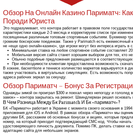
Обзор На Онлайн Казино Париматч: Ка
Поради Юриста
Это подразумевает, что контора работает в правовом поле государств
характеристики каждые 2-3 месяца и корректируем список при изменени
посвященные различным топовым спортивным событиям. Букмекер тра
громким боксерским поединкам. Также у Parimatch есть ежемесячный 
не «еще одно онлайн-казино», где игроки могут без интереса играть в 
Минимальная ставка на любое спортивное событие составляет 20
Мобильная версия сайта станет хорошим выбором для тех, кто не 
Обычно подобные предложения размещаются в соответствующих р
При необходимости клиентам предоставлена возможность скачать
В хоккее, баскетболе и теннисе количество маркетов варьируется в ди
также участвовать в виртуальных симуляциях. Есть возможность попро
адреса рабочих зеркал за секунду.
Обзор Париматч – Бонус За Регистрац
Однажды зимой он проиграл $300 и поехал через непогоду и гололед в
замок» – контора закрылась на ремонт. Швиндлерман решил основать к
В Чем Разница Между Бк Parimatch И Бк «париматч»?
БК «Париматч» работает в Украине с момента своего основания в 1994 
приложения для iOS и Android. В рамках обзора «Париматч» мы оценим
другими БК, расскажем об основных бонусах и акциях, которые предл
номер, на который приходит подтверждающий СМС-код. Чтобы начать 
удостоверяющего личность документа. Помимо ПК, делать ставки на с
адаптацию сайта для небольших экранов.