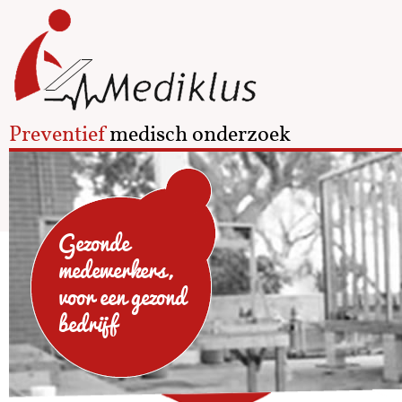
Preventief
medisch onderzoek
Gezonde
medewerkers,
voor een gezond
bedrijf