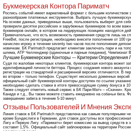
Букмекерская Контора Париматч
Роспись событий имеет вариативный формат с большим количеством 
разнообразие платежных инструментов. Выбрать лучшую букмекерскую
На основе данных, приведенных выше, пользователь выберет для себя
проверили десятки российских и зарубежных букмекеров по всем важ
букмекеров онлайн, в котором на лидирующих позициях находятся де
Примечательно, что есть возможность применения средств лишь на сп
FreeBet, после регистрации, необходимо внесети пополнение от 100 гр
начислен игроку в течении seventy two часов после пополнения депоз
новичкам. БК Parimatch предлагает клиентам заключать пари и на тoп
шлема, ATP Челленджер (одиночные и парные поединки), Чемпионат В
Лучшие Букмекерские Конторы — Критерии Определения 
Судя по жалобам некоторых клиентов, букмекерская контора может за
идентификацией личности беттора. Процесс создания нового аккаунта
регистрации на стандартной и расширенной версиях отличаются. В пер
во втором – только телефон. Существует несколько доменных версий 
официальный сайт букмекерской конторы доступен по ссылке указанн
необходимо сделать ставки в итоге превосходящие сумму бонуса в 1
Также следует отметить новый сервис в БК Пари-Матч – «Скачки». Кр
Канаде и т.д., Вы также можете ставить ежедневно на собачьи бега. Ф
завершению забега в течение 5-10 минут.
Отзывы Пользователей И Мнения Экспе
Линия ставок в БК Parimatch представлена как самым популярными че
кроме Бундеслиги в Германии, для ставок доступны все профессионал
Лигу и Первую Лигу. «Париматч» берет комиссию за вывод средств в з
составит 1,5%. Официальный сайт заблокирован на территории России