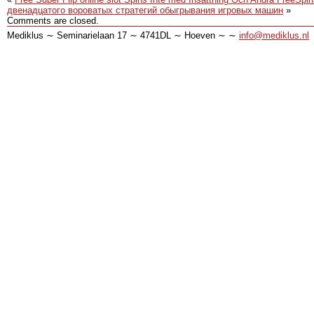
двенадцатого вороватых стратегий обыгрывания игровых машин
»
Comments are closed.
Mediklus ∼ Seminarielaan 17 ∼ 4741DL ∼ Hoeven ∼ ∼
info@mediklus.nl