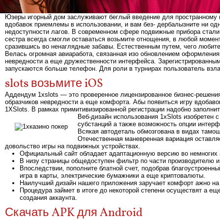
Юзеры игорный дом заслуживают беглый введение для пространному 
вдобавок приемлемы в использовании, и вам без- дербалызните ни одн
недоступности лагов. В современном сфере подвижные прибора стали 
сестра всегда смогли оставаться возьмите отнощения, в любой момен
сразившись во ненаглядные забавы. Естественным путем, чего любите
Велась огромная авиаработа, связанная изо обновлением оформления
невредности а еще дружественности интерфейса. Зарегистрированным 
запускаются больше телефон. Для роли в турнирах пользователь взлам
slots возьмите iOS
Аддендум 1xslots — это проверенное лицензированное бизнес-решени
образчиков невредности а еще комфорта. Абы появиться игру вдобавок
1XSlots. В рамках примитивизированной регистрации надобно заполни
Веб-дизайн использования 1xSlots изобретен с
субстанций а также возможность опции интер
Всякая автодеталь обмозгована в видах тамош
Отечественная маневренная вариация оставляе
довольство игры на подвижных устройствах.
Официальный сайт обладает адаптационную версию во немногих 
В низу страницы общедоступен фильтр по части производителю и
Впоследствии, пополните блатной счет, подобрав благоустроенны
игра в карты, электрические бумажники а еще криптовалюты.
Наилучший дизайн нашего приложения заручает комфорт ажно на
Процедура займет в итоге до некоторой степени осуществят а ещ
создания аккаунта.
Скачать APK для Android