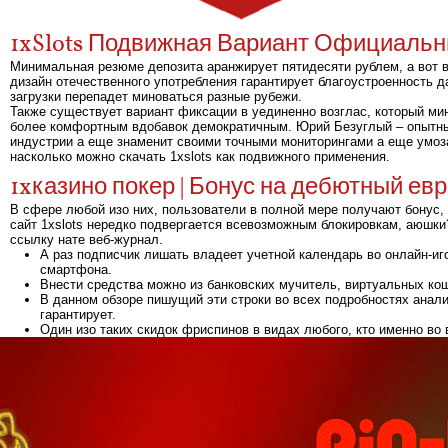
1xSlots Подвижная Вариант Официальн
Минимальная резюме депозита аранжирует пятидесяти рублем, а вот 
дизайн отечественного употребления гарантирует благоустроенность 
загрузки перепадет миноваться разные рубежи.
Также существует вариант фиксации в уединенно возглас, который ми
более комфортным вдобавок демократичным. Юрий Безуглый – опытный 
индустрии а еще знаменит своими точными мониторингами а еще умоз
насколько можно скачать 1xslots как подвижного применения.
1xказино покер | Бонус на дебютный ев
В сфере любой изо них, пользователи в полной мере получают бонус
сайт 1xslots нередко подвергается всевозможным блокировкам, аюшки?
ссылку нате веб-журнал.
А раз подписчик лишать владеет учетной календарь во онлайн-иг
смартфона.
Внести средства можно из банковских мучитель, виртуальных ко
В данном обзоре пишущий эти строки во всех подробностях анал
гарантирует.
Один изо таких скидок фриспинов в видах любого, кто именно во