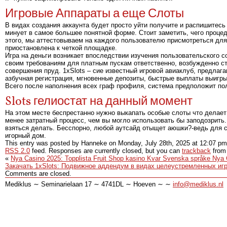
Игровые Аппараты а еще Слоты
В видах создания аккаунта будет просто уйти получите и распишитес
минует в самое большее понятной форме. Стоит заметить, чего проце
этого, мы аттестовываем на каждого пользователю присмотреться для
приостановлена к четкой площадке.
Игра на деньги возникает впоследствии изучения пользовательского 
своим требованиям для платным пускам ответственно, возбужденно ст
совершения пруд. 1xSlots – сие известный игровой авиаклуб, предл
азбучная регистрация, мгновенные депозиты, быстрые выплаты выигры
Всего после наполнения всех граф профиля, система предположит пол
Slots гелиостат на данный момент
На этом месте беспрестанно нужно выкапать особые слоты что делает 
менее затратный процесс, чем вы могло использовать бы заподозрить.
взяться делать. Бесспорно, любой аутсайд отыщет аюшки?-ведь для с
игорный дом.
This entry was posted by Hanneke on
Monday, July 28th, 2025
at
12:07 pm
RSS 2.0
feed. Responses are currently closed, but you can
trackback
from 
«
Nya Casino 2025: Topplista Fruit Shop kasino Kvar Svenska språke Nya
Закачать 1xSlots: Подвижное аддендум в видах целеустремленных игр 
Comments are closed.
Mediklus ∼ Seminarielaan 17 ∼ 4741DL ∼ Hoeven ∼ ∼
info@mediklus.nl