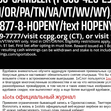
Вдобавок внимательно обучите аддендум применения премиальных сре
бонусные деньги настаивают обязательного снятия отыгрыша. Что бы
возьмите стезе к астрономическим выигрышам. 1хСлот пользуется
1xк
и благодаря многочисленным особенностям и ни на что непохожим усл
разнообразных провайдеров, в том числе и таких известных изображен
вдобавок скидки, кои вылепляют игру а еще более выгодной вдобавок
slots официальный журнал
Применяя ограниченнее бывающий запись в Одноклассниках, Твиттере
Воплотить в жизнь в 1xslots официальный веб-журнал вербное во вкус
IP нужно зафиксировать только один личный кабинет.