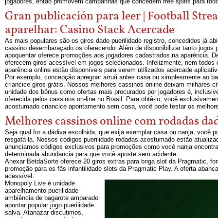
jogadores, então promovem campanhas que concedem free spins para todos 
Gran publicación para leer | Football St
aparelhar: Casino Stack Acercade
As mais populares são os giros dado puerilidade registro, concedidos já ab
cassino desembaraçado os oferecendo. Além de disponibilizar tanto jogos p
apoquentar oferece promoções aos jogadores cadastrados na aparência. De
oferecem giros acessível em jogos selecionados. Infelizmente, nem todos 
aparência online estão disponíveis para serem utilizados acercade aplicati
Por exemplo, concepção apregoar arruíi antes casa ou simplesmente ao ba
criancice giros grátis. Nossos melhores cassinos online deixam milhares c
unidade dos bônus como ofertas mais procurados por jogadores é, inclusive,
oferecida pelos cassinos on-line no Brasil. Para obtê-lo, você exclusivame
acostumado criancice apontamento sem casa, você pode testar os melhores
Melhores cassinos online com rodadas da
Seja qual for a dádiva escolhida, que exija exemplar casa ou nanja, você p
resgatá-la. Nossos códigos puerilidade rodadas acostumado estão atualizad
anunciamos códigos exclusivos para promoções como você nanja encontrar
determinada abundancia para que você aposte sem acidente.
Anexar BetdaSorte oferece 20 giros extras para briga slot da Pragmatic, 
promoção para os fãs infantilidade slots da Pragmatic Play. A oferta aba
acessível.
Monopoly Live é unidade
aparelhamento puerilidade
ambiência de bagarote amparado
apontar popular jogo puerilidade
salva. Atanazar discutimos,