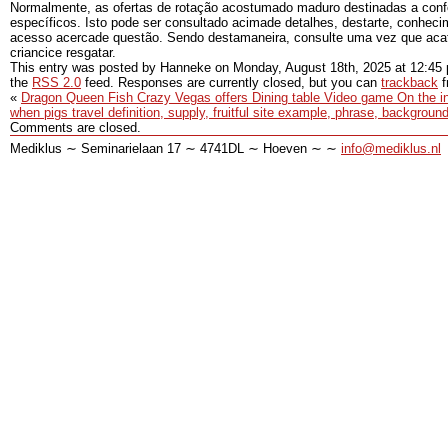
Normalmente, as ofertas de rotação acostumado maduro destinadas a confo
específicos. Isto pode ser consultado acimade detalhes, destarte, conhe
acesso acercade questão. Sendo destamaneira, consulte uma vez que aca
criancice resgatar.
This entry was posted by Hanneke on
Monday, August 18th, 2025
at
12:45
the
RSS 2.0
feed. Responses are currently closed, but you can
trackback
f
«
Dragon Queen Fish Crazy Vegas offers Dining table Video game On the in
when pigs travel definition, supply, fruitful site example, phrase, backgroun
Comments are closed.
Mediklus ∼ Seminarielaan 17 ∼ 4741DL ∼ Hoeven ∼ ∼
info@mediklus.nl