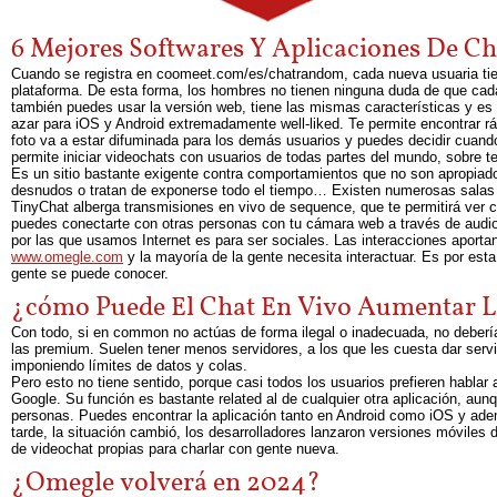
6 Mejores Softwares Y Aplicaciones De C
Cuando se registra en coomeet.com/es/chatrandom, cada nueva usuaria tiene 
plataforma. De esta forma, los hombres no tienen ninguna duda de que cada 
también puedes usar la versión web, tiene las mismas características y es
azar para iOS y Android extremadamente well-liked. Te permite encontrar ráp
foto va a estar difuminada para los demás usuarios y puedes decidir cuand
permite iniciar videochats con usuarios de todas partes del mundo, sobre 
Es un sitio bastante exigente contra comportamientos que no son apropiado
desnudos o tratan de exponerse todo el tiempo… Existen numerosas salas de
TinyChat alberga transmisiones en vivo de sequence, que te permitirá ver 
puedes conectarte con otras personas con tu cámara web a través de audio
por las que usamos Internet es para ser sociales. Las interacciones aport
www.omegle.com
y la mayoría de la gente necesita interactuar. Es por esta
gente se puede conocer.
¿cómo Puede El Chat En Vivo Aumentar L
Con todo, si en common no actúas de forma ilegal o inadecuada, no deber
las premium. Suelen tener menos servidores, a los que les cuesta dar ser
imponiendo límites de datos y colas.
Pero esto no tiene sentido, porque casi todos los usuarios prefieren hablar
Google. Su función es bastante related al de cualquier otra aplicación, au
personas. Puedes encontrar la aplicación tanto en Android como iOS y ad
tarde, la situación cambió, los desarrolladores lanzaron versiones móviles 
de videochat propias para charlar con gente nueva.
¿Omegle volverá en 2024?