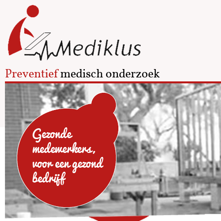
Preventief
medisch onderzoek
Gezonde
medewerkers,
voor een gezond
bedrijf