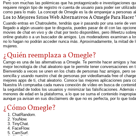
Pero son muchas las polémicas que ha protagonizado e investigaciones que 
requiere ningún tipo de registro ni cuenta de usuario para poder ser utili
como para lo malo. La concept de Omegle es la de emparejar a personas al
Los 10 Mejores Sitios Web Alternativos A Omegle Para Hacer
Cuando entras en Chatroulette, tendrás que ir pasando por una serie de ve
llegado a algún usuario que te disgusta, puedes pasar de él con las opcion
movies de chat en vivo y de chat por texto disponibles, pero iMeetzu sobrep
online gratuito o a un buscador de amigos. Los moderadores examinan a los 
no lo hagan no podrán acceder nunca más. Aproximadamente, la mitad de l
mujeres.
¿Quién reemplaza a Omegle?
Camgo es una de las alternativas a Omegle. Te permite hacer amigos y hac
mejor tecnología de chat aleatorio que te permite tener conversaciones en
Bienvenido a veces se unen en los chats de personas haz amigos, pero se 
sencilla y usando nuestro chat de personas por videollamada free of charg
mejores apps de ti, chat aleatorio. Conoce las mejores aplicaciones para c
Nuestra IA comprueba cada nueva conexión de vídeo en busca de contenid
la seguridad de todos los usuarios y minimizar las falsificaciones. Además
menores de edad en la plataforma, a lo que se suma el contenido inapropia
aunque ya avisan en sus disclaimers de que no es perfecta, por lo que todav
¿Cómo Omegle?
ChatRandom.
YouNow.
TinyChat.
FaceFlow.
CamSurf.