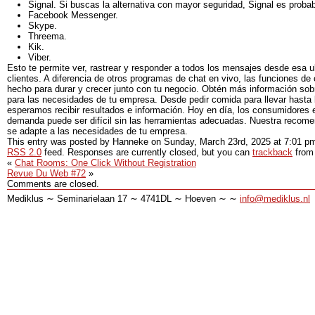
Signal. Si buscas la alternativa con mayor seguridad, Signal es proba
Facebook Messenger.
Skype.
Threema.
Kik.
Viber.
Esto te permite ver, rastrear y responder a todos los mensajes desde esa 
clientes. A diferencia de otros programas de chat en vivo, las funciones de
hecho para durar y crecer junto con tu negocio. Obtén más información sob
para las necesidades de tu empresa. Desde pedir comida para llevar hasta b
esperamos recibir resultados e información. Hoy en día, los consumidores 
demanda puede ser difícil sin las herramientas adecuadas. Nuestra recomen
se adapte a las necesidades de tu empresa.
This entry was posted by Hanneke on
Sunday, March 23rd, 2025
at
7:01 p
RSS 2.0
feed. Responses are currently closed, but you can
trackback
from 
«
Chat Rooms: One Click Without Registration
Revue Du Web #72
»
Comments are closed.
Mediklus ∼ Seminarielaan 17 ∼ 4741DL ∼ Hoeven ∼ ∼
info@mediklus.nl