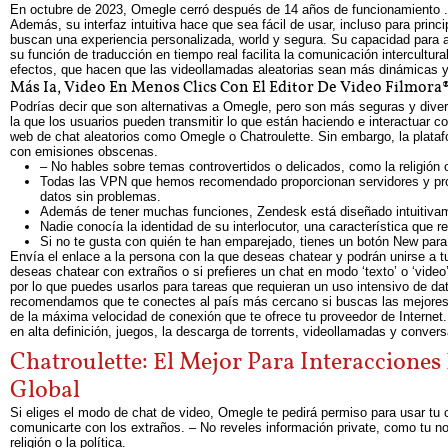
En octubre de 2023, Omegle cerró después de 14 años de funcionamiento .
Además, su interfaz intuitiva hace que sea fácil de usar, incluso para prin
buscan una experiencia personalizada, world y segura. Su capacidad para ap
su función de traducción en tiempo real facilita la comunicación intercultur
efectos, que hacen que las videollamadas aleatorias sean más dinámicas y 
Más Ia, Video En Menos Clics Con El Editor De Video Filmora®
Podrías decir que son alternativas a Omegle, pero son más seguras y diver
la que los usuarios pueden transmitir lo que están haciendo e interactuar c
web de chat aleatorios como Omegle o Chatroulette. Sin embargo, la plataf
con emisiones obscenas.
– No hables sobre temas controvertidos o delicados, como la religión o 
Todas las VPN que hemos recomendado proporcionan servidores y proto
datos sin problemas.
Además de tener muchas funciones, Zendesk está diseñado intuitivam
Nadie conocía la identidad de su interlocutor, una característica que
Si no te gusta con quién te han emparejado, tienes un botón New para
Envía el enlace a la persona con la que deseas chatear y podrán unirse a t
deseas chatear con extraños o si prefieres un chat en modo ‘texto’ o ‘vid
por lo que puedes usarlos para tareas que requieran un uso intensivo de d
recomendamos que te conectes al país más cercano si buscas las mejores 
de la máxima velocidad de conexión que te ofrece tu proveedor de Internet.
en alta definición, juegos, la descarga de torrents, videollamadas y conve
Chatroulette: El Mejor Para Interaccione
Global
Si eliges el modo de chat de video, Omegle te pedirá permiso para usar tu
comunicarte con los extraños. – No reveles información private, como tu n
religión o la política.