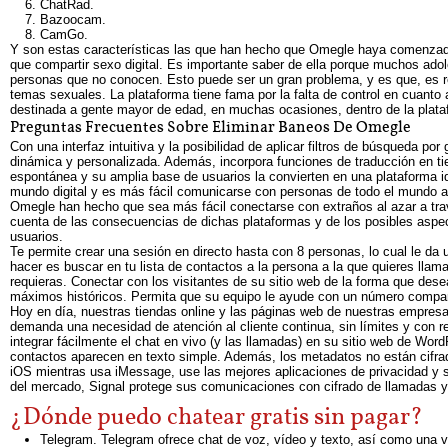
ChatRad.
Bazoocam.
CamGo.
Y son estas características las que han hecho que Omegle haya comenzado
que compartir sexo digital. Es importante saber de ella porque muchos ado
personas que no conocen. Esto puede ser un gran problema, y es que, es re
temas sexuales. La plataforma tiene fama por la falta de control en cuanto
destinada a gente mayor de edad, en muchas ocasiones, dentro de la plataf
Preguntas Frecuentes Sobre Eliminar Baneos De Omegle
Con una interfaz intuitiva y la posibilidad de aplicar filtros de búsqueda 
dinámica y personalizada. Además, incorpora funciones de traducción en tiem
espontánea y su amplia base de usuarios la convierten en una plataforma i
mundo digital y es más fácil comunicarse con personas de todo el mundo a 
Omegle han hecho que sea más fácil conectarse con extraños al azar a tr
cuenta de las consecuencias de dichas plataformas y de los posibles aspect
usuarios.
Te permite crear una sesión en directo hasta con 8 personas, lo cual le da
hacer es buscar en tu lista de contactos a la persona a la que quieres llama
requieras. Conectar con los visitantes de su sitio web de la forma que de
máximos históricos. Permita que su equipo le ayude con un número compa
Hoy en día, nuestras tiendas online y las páginas web de nuestras empresas
demanda una necesidad de atención al cliente continua, sin límites y con re
integrar fácilmente el chat en vivo (y las llamadas) en su sitio web de Wor
contactos aparecen en texto simple. Además, los metadatos no están cifrad
iOS mientras usa iMessage, use las mejores aplicaciones de privacidad y 
del mercado, Signal protege sus comunicaciones con cifrado de llamadas 
¿Dónde puedo chatear gratis sin pagar?
Telegram. Telegram ofrece chat de voz, vídeo y texto, así como una v