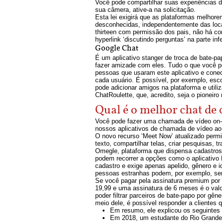
Você pode compartilhar suas experiências d
sua câmera, ative-a na solicitação.
Esta lei exigirá que as plataformas melho
desconhecidas, independentemente das loca
thirteen com permissão dos pais, não há con
hyperlink ‘discutindo perguntas’ na parte in
Google Chat
É um aplicativo stanger de troca de bate-p
fazer amizade com eles. Tudo o que você po
pessoas que usaram este aplicativo e conecte
cada usuário. É possível, por exemplo, esc
pode adicionar amigos na plataforma e utiliz
ChatRoulette, que, acredito, seja o pioneir
Qual é o melhor chat de
Você pode fazer uma chamada de vídeo on-li
nossos aplicativos de chamada de vídeo ao 
O novo recurso ‘Meet Now’ atualizado permi
texto, compartilhar telas, criar pesquisas, t
Omegle, plataforma que dispensa cadastro
podem recorrer a opções como o aplicativo 
cadastro e exige apenas apelido, gênero e
pessoas estranhas podem, por exemplo, ser
Se você pagar pela assinatura premium por 
19,99 e uma assinatura de 6 meses é o valo
poder filtrar parceiros de bate-papo por g
meio dele, é possível responder a clientes 
Em resumo, ele explicou os seguintes
Em 2018, um estudante do Rio Grande d