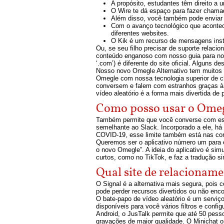
A propósito, estudantes têm direito a 
O Wire te dá espaço para fazer chama
Além disso, você também pode enviar
Com o avanço tecnológico que aconte
diferentes websites.
O Kik é um recurso de mensagens insta
Ou, se seu filho precisar de suporte relaci
conteúdo enganoso com nosso guia para not
‘.com’) é diferente do site oficial. Alguns
Nosso novo Omegle Alternativo tem muitos 
Omegle com nossa tecnologia superior de ch
conversem e falem com estranhos graças à 
vídeo aleatório é a forma mais divertida d
Como posso usar o Ome
Também permite que você converse com estr
semelhante ao Slack. Incorporado a ele, h
COVID-19, esse limite também está nas con
Queremos ser o aplicativo número um para en
o novo Omegle”. A ideia do aplicativo é si
curtos, como no TikTok, e faz a tradução 
Qual site de relacionam
O Signal é a alternativa mais segura, pois
pode perder recursos divertidos ou não enco
O bate-papo de vídeo aleatório é um serviç
disponíveis para você vários filtros e con
Android, o JusTalk permite que até 50 pes
gravações de maior qualidade. O Minichat 