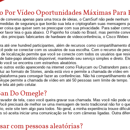
po Por Vídeo Oportunidades Máximas Para
 de conversa apenas para uma troca de ideias, o CamSurf não pede nenhum t
i medidas de segurança que borrão sua tela e criptografam suas mensagens 
uer coisa que quiser sem se preocupar com sua privacidade. Para saber co
r favor leia o guia abaixo. O Papinho foi criado no Brasil, mas permite co
 dos principais fabricantes de hardware de videoconferência, o Cisco Webex
ra até one hundred participantes, além de recursos como compartilhamento 
ocê pode se conectar com os usuários de sua escolha. Com o recurso de pes
so de localização permite que você se conecte com todos os usuários que 
o de bate-papo aleatório disponível, mantendo seu serviço simples e direto. 
 você se encontra com estranhos aleatórios.
s outros estão aparecendo na internet como Flukycam ou Chatrandom para c
luz ao formato de Stories, ainda está vivo e permite a chamada de vídeo em
 plataforma para conseguir fazer as conferências. Não há compartilhamento 
 O Skype permite a chamada de vídeo em até 50 pessoas sem limite de tempo.
tela até pelo celular.
Ban Do Omegle?
vador de tela, caso você queira gravar sua chamada. Mas você não pode usa
ocê precisará de melhor se uma mensagem de texto tradicional não for o q
o, este site tem algo para todos. No geral, a minha experiência trouxe dific
os só aceita iniciar uma comunicação se for com câmeras ligadas. Outra dife
sar com pessoas aleatórias?