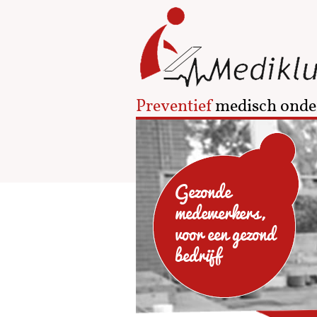
Preventief
medisch onde
Gezonde
medewerkers,
voor een gezond
bedrijf