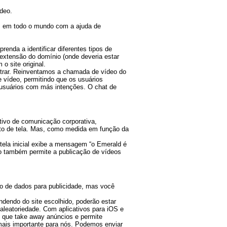
deo.
s em todo o mundo com a ajuda de
enda a identificar diferentes tipos de
extensão do domínio (onde deveria estar
o site original.
ntrar. Reinventamos a chamada de vídeo do
e vídeo, permitindo que os usuários
 usuários com más intenções. O chat de
ivo de comunicação corporativa,
nto de tela. Mas, como medida em função da
 tela inicial exibe a mensagem “o Emerald é
vo também permite a publicação de vídeos
so de dados para publicidade, mas você
ndendo do site escolhido, poderão estar
aleatoriedade. Com aplicativos para iOS e
 que take away anúncios e permite
mais importante para nós. Podemos enviar