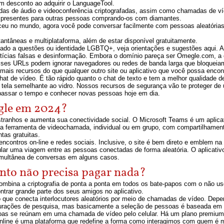
um desconto ao adquirir o LanguageTool.
das de áudio e videoconferência criptografadas, assim como chamadas de ví
 presentes para outras pessoas comprando-os com diamantes.
ceu no mundo, agora você pode conversar facilmente com pessoas aleatória
ntâneas e multiplataforma, além de estar disponível gratuitamente.
onado a questões ou identidade LGBTQ+, veja orientações e sugestões aqui. Apr
ícias falsas e desinformação. Embora o domínio pareça ser Omegle.com, a 
 desses URLs podem ignorar navegadores ou redes de banda larga que bloqueiam 
mais recursos do que qualquer outro site ou aplicativo que você possa enco
at de vídeo. É tão rápido quanto o chat de texto e tem a melhor qualidade d
tela semelhante ao vidro. Nossos recursos de segurança vão te proteger de
e passar o tempo e conhecer novas pessoas hoje em dia.
gle em 2024?
anhos e aumenta sua conectividade social. O Microsoft Teams é um aplicat
á a ferramenta de videochamada, individual ou em grupo, com compartilhame
tas gratuitas.
contros on-line e redes sociais. Inclusive, o site é bem direto e emblem na
mular uma viagem entre as pessoas conectadas de forma aleatória. O aplicati
simultânea de conversas em alguns casos.
ento não precisa pagar nada?
 combina a criptografia de ponta a ponta em todos os bate-papos com o não u
ntrar grande parte dos seus amigos no aplicativo.
o que conecta interlocutores aleatórios por meio de chamadas de vídeo. Depe
figurações de pesquisa, mas basicamente a seleção de pessoas é baseada em 
soas se reúnam em uma chamada de vídeo pelo celular. Há um plano premium
online é uma plataforma que redefine a forma como interagimos com quem é 