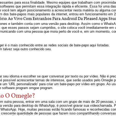
ressantes para essa finalidade. Mesmo equipes que trabalham com proximida
de softwares que permitam essa integração rápida e eficiente. Essa foi uma
 você tem algum posicionamento a acrescentar nesta matéria ou alguma corr
um dos bate-papos mais populares da internet, entrou em funcionamento em 2
rio Ao Vivo Com Estranhos Para Android Da Pleased Apps Stud
hones e também conta com uma versão para desktop. Assim como o WhatsApp
 vez que esses passos sejam cumpridos, o site coloca você imediatamente em
omunicando com uma pessoa que mora perto de você e, em um momento, com
 é o mais conhecido entre as redes sociais de bate-papo aqui listadas.
m talvez seja outro conhecido seu.
nar seu idioma e escolher se quer conversar por texto ou por vídeo. Não é pre
r, é possível acrescentar temas de interesse, que serão usados pelo Omegle
e um ‘URL personalizado’ para criar um bate-papo por vídeo em grupo. Ao u
e software program omgoe program.
do O Omegle?
om outra pessoa, entrar em uma sala com um grupo de mais de 20 pessoas, 
 versão para desktop do WhatsApp, é possível gravar sua videochamada. Por
WhatsApp. Hoje, muitas pessoas estão ficando famosas e reconhecidas comp
 crescente quantidade de pessoas que fazem isso compartilhando conversas