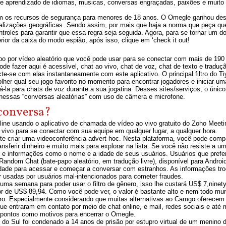
e aprendizado de idiomas, musicas, conversas engraçadas, paixões e muito m
rem os recursos de segurança para menores de 18 anos. O Omegle ganhou des
lizações geográficas. Sendo assim, por mais que haja a norma que peça que
troles para garantir que essa regra seja seguida. Agora, para se tornar um d
ferior da caixa do modo espião, após isso, clique em ‘check it out!
apo por vídeo aleatório que você pode usar para se conectar com mais de 190 
de fazer aqui é acessível, chat ao vivo, chat de voz, chat de texto e tradu
-se com elas instantaneamente com este aplicativo. O principal filtro do Tiya
olher qual seu jogo favorito no momento para encontrar jogadores e iniciar 
á-la para chats de voz durante a sua jogatina. Desses sites/serviços, o único 
o nessas “conversas aleatórias” com uso de câmera e microfone.
 conversa?
ne usando o aplicativo de chamada de vídeo ao vivo gratuito do Zoho Meeti
vivo para se conectar com sua equipe em qualquer lugar, a qualquer hora.
te criar uma videoconferência advert hoc. Nesta plataforma, você pode comp
ransferir dinheiro e muito mais para explorar na lista. Se você não resiste a um
s e informações como o nome e a idade de seus usuários. Usuários que pre
Random Chat (bate-papo aleatório, em tradução livre), disponível para Andr
 idade para acessar e começar a conversar com estranhos. As informações t
 usadas por usuários mal-intencionados para cometer fraudes.
uma semana para poder usar o filtro de gênero, isso lhe custará US$ 7,nine
r de US$ 89,94. Como você pode ver, o valor é bastante alto e nem todo mu
ênero. Especialmente considerando que muitas alternativas ao Camgo oferecem
que entraram em contato por meio de chat online, e mail, redes sociais e até
 pontos como motivos para encerrar o Omegle.
o Sul foi condenado a 14 anos de prisão por estupro virtual de um menino 