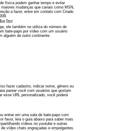
de física podem ganhar tempo e evitar
 das maiores mudanças que canais como MSN,
eção a fazer, entre em contato com Criado
009.
io Inc
, ele também se utiliza do número de
 um bate-papo por vídeo com um usuário
 alguém de outro continente.
ciso fazer cadastro, indicar nome, gênero ou
 para parear você com usuários que gostam
sar esse URL personalizado, você poderá
ou entrar em uma sala de bate-papo com
 favor, leia o guia abaixo para saber mais
artilhando vídeos no youtube e outras
 de vídeo chats engraçadas e empolgantes.