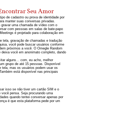
 Encontrar Seu Amor
ipo de cadastro ou prova de identidade por
para manter suas conversas privadas.
mo gravar uma chamada de vídeo com o
nversar com pessoas em salas de bate-papo
 Meetings é projetado para colaboração em
de tela, gravação de chamadas e tradução
quisa, você pode buscar usuários conforme
residem próximos a você. O Omegle Random
Ele deixa você em anonimato completo, dando
itar alguns… com, eu acho, melhor
 um grupo de até 15 pessoas. Disponível
de tela, mas os usuários podem usar os
 Também está disponível nas principais
r isso se não tiver um cartão SIM e o
ue você pensa. Seja procurando uma
uldades quando tentei conversar apenas por
rença é que esta plataforma pede por um