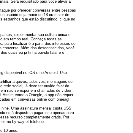
ais. Será requisitado para você ativar a
taque por oferecer conversas entre pessoas
 o usuário seja maior de 18 ou maior de
os estranhos que estão discutindo, clique no
países, experimentar sua cultura única e
ção em tempo real. Conheça todas as
 para localizar é a partir dos interesses de
uma conversa. Além dos desconhecidos, você
dos quais eu já tinha ouvido falar é o
ng disponível no iOS e no Android. Use
artilhar arquivos, adesivos, mensagens de
a rede social, já deve ter ouvido falar da
ferem não se expor em chamadas de vídeo
oid. Assim como o Omegle, o app não requer
rocadas em conversas online com omeagl
ty nine. Uma assinatura mensal custa US$
ndo está disposto a pagar isso apenas para
 esse recurso completamente grátis. Por
 mesmo by way of telefone.
de 10 anos.