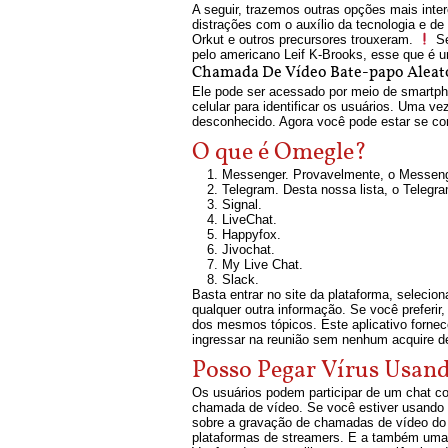
A seguir, trazemos outras opções mais inte
distrações com o auxílio da tecnologia e 
Orkut e outros precursores trouxeram.
Se
pelo americano Leif K-Brooks, esse que é 
Chamada De Vídeo Bate-papo Aleató
Ele pode ser acessado por meio de smartp
celular para identificar os usuários. Uma
desconhecido. Agora você pode estar se c
O que é Omegle?
Messenger. Provavelmente, o Messenger
Telegram. Desta nossa lista, o Telegra
Signal.
LiveChat.
Happyfox.
Jivochat.
My Live Chat.
Slack.
Basta entrar no site da plataforma, selecio
qualquer outra informação. Se você preferi
dos mesmos tópicos. Este aplicativo fornec
ingressar na reunião sem nenhum acquire d
Posso Pegar Vírus Usan
Os usuários podem participar de um chat c
chamada de vídeo. Se você estiver usando a
sobre a gravação de chamadas de vídeo do 
plataformas de streamers. E a também uma