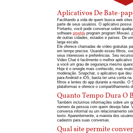
Aplicativos De Bate-pa
Facilitando a vida de quem busca web sites
parte de seus usuários. O aplicativo possu
Portanto, você pode conversar sobre qualq
software
pmehle
program program Movavi, po
de outras cidades, estados e países. De um
larga escala.
Ele oferece chamadas de vídeo gratuitas pa
em tempo precise. Usando esses filtros, v
seus interesses e preferências. Seu recur
Video Chat é facilmente o melhor aplicativ
a você um grau de segurança mesmo quando
Hoje é o omegle mais conhecido, mas muito
moderação. Snapchat, o aplicativo que deu 
para Android e iOS, basta ter uma conta na
filtros e lentes do app durante a reunião.
plataformas e oferece o compartilhamento de 
Quanto Tempo Dura O 
Também incluímos informações sobre um gra
número da pessoa com quem deseja falar. V
conversa informal ou um relacionamento séri
texto. Aparentemente, a maioria dos usuári
cadastro para suas conversas.
Qual site permite conver