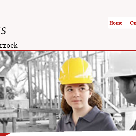
Home
On
rzoek