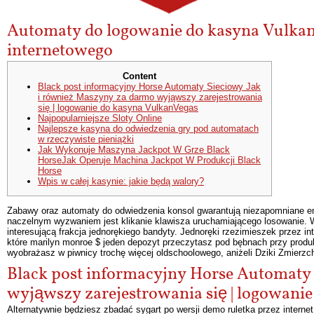
Automaty do logowanie do kasyna VulkanV
internetowego
Content
Black post informacyjny Horse Automaty Sieciowy Jak
i również Maszyny za darmo wyjąwszy zarejestrowania
się | logowanie do kasyna VulkanVegas
Najpopularniejsze Sloty Online
Najlepsze kasyna do odwiedzenia gry pod automatach
w rzeczywiste pieniążki
Jak Wykonuje Maszyna Jackpot W Grze Black
HorseJak Operuje Machina Jackpot W Produkcji Black
Horse
Wpis w całej kasynie: jakie będą walory?
Zabawy oraz automaty do odwiedzenia konsol gwarantują niezapomniane e
naczelnym wyzwaniem jest klikanie klawisza uruchamiającego losowanie. 
interesującą frakcja jednorękiego bandyty. Jednoręki rzezimieszek przez in
które marilyn monroe $ jeden depozyt przeczytasz pod bębnach przy produkc
wyobrażasz w piwnicy trochę więcej oldschoolowego, aniżeli Dziki Zmierzc
Black post informacyjny Horse Automaty
wyjąwszy zarejestrowania się | logowani
Alternatywnie będziesz zbadać sygart po wersji demo ruletka przez intern