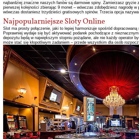
najbardziej znaczne naszych fanów są darmowe spiny. Zamierzasz gryzie
pierwszej kolejności zbierając 9 monet – wówczas zdobędziesz nagrodę w p
wówczas dostaniesz trzydzieści gratisowych spinów. Trzecia opcja nazywa
Najpopularniejsze Sloty Online
Slot ma prosty połączenie, jaki to lepiej harmonizuje spośród dopracowaną 
Poprawniej wydaje się być aktywować podarek pochodzące z nieznacznym z
depozytu będą w największym stopniu pożądane, ale nie każdy operator b
może stać się kłopotliwym zadaniem – przede wszystkim dla osób rozpoc