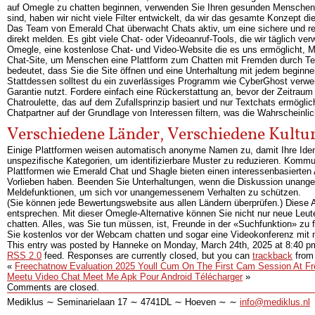
auf Omegle zu chatten beginnen, verwenden Sie Ihren gesunden Menschenver
sind, haben wir nicht viele Filter entwickelt, da wir das gesamte Konzept di
Das Team von Emerald Chat überwacht Chats aktiv, um eine sichere und r
direkt melden. Es gibt viele Chat- oder Videoanruf-Tools, die wir täglich ve
Omegle, eine kostenlose Chat- und Video-Website die es uns ermöglicht, M
Chat-Site, um Menschen eine Plattform zum Chatten mit Fremden durch Texte
bedeutet, dass Sie die Site öffnen und eine Unterhaltung mit jedem beginn
Stattdessen solltest du ein zuverlässiges Programm wie CyberGhost verwe
Garantie nutzt. Fordere einfach eine Rückerstattung an, bevor der Zeitrau
Chatroulette, das auf dem Zufallsprinzip basiert und nur Textchats ermögli
Chatpartner auf der Grundlage von Interessen filtern, was die Wahrscheinlic
Verschiedene Länder, Verschiedene Kultu
Einige Plattformen weisen automatisch anonyme Namen zu, damit Ihre Identit
unspezifische Kategorien, um identifizierbare Muster zu reduzieren. Kommu
Plattformen wie Emerald Chat und Shagle bieten einen interessenbasierten A
Vorlieben haben. Beenden Sie Unterhaltungen, wenn die Diskussion unangen
Meldefunktionen, um sich vor unangemessenem Verhalten zu schützen.
(Sie können jede Bewertungswebsite aus allen Ländern überprüfen.) Diese A
entsprechen. Mit dieser Omegle-Alternative können Sie nicht nur neue Le
chatten. Alles, was Sie tun müssen, ist, Freunde in der «Suchfunktion» z
Sie kostenlos vor der Webcam chatten und sogar eine Videokonferenz mit 
This entry was posted by Hanneke on
Monday, March 24th, 2025
at
8:40 p
RSS 2.0
feed. Responses are currently closed, but you can
trackback
from 
«
Freechatnow Evaluation 2025 Youll Cum On The First Cam Session At F
Meetu Video Chat Meet Me Apk Pour Android Télécharger
»
Comments are closed.
Mediklus ∼ Seminarielaan 17 ∼ 4741DL ∼ Hoeven ∼ ∼
info@mediklus.nl