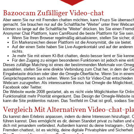
Bazoocam Zufälliger Video-chat
Aber wenn Sie nur mit Fremden chatten möchten, kann Fruzo Sie überrasc
gemacht. Sie brauchen nur auf die Schaltfläche “Weiter” unter Ihrer Webca
können so lange auf die Schaltfläche “Weiter” drücken, bis Sie einen Fre
Anonymer Chat Plattform, kann CamRound die beste Plattform für Sie sein
Wenn Sie Ihren Browser regelmäßig aktualisieren, stellen Sie sicher,
Ein Markenzeichen dieser Plattform ist die Anonymität, die sie bietet.
Auf der einen Seite haben Sie Live-Augenkontakt und auf der anderen
nichts.
Je mehr Sie mit einem KI-Bot chatten, desto besser lernt er Sie kenne
Für den Zugang zu einigen besonderen Funktionen ist jedoch eine einf
Dieses zufällige Matching ist eines der bestimmenden Merkmale von Omegle
auswählen, stellen Sie eine direkte Verbindung zum Chat her, in dem der G
Eingabetaste drücken oder über die Omegle-Oberfläche. Wenn Sie in einem
Gesprächspartners auch sehen. Wenn Sie sich für Video-Chat entschieden ha
Webcam zuzugreifen. Als interessanten Bonus hat Omegle die Möglichkeit, d
Facebook oder Twitter.
Die Website wurde 2008 gestartet, als es nicht viele Möglichkeiten für Onl
Funktionalität mehr Priorität eingeräumt. Das Design der Omegle-Website i
kann die Site problemlos nutzen. Das Textfeld im Chat ist groß, sodass Si
Vergleich Mit Alternativen Video-chat-pl
Du kannst dein Erlebnis anpassen, indem du deine Interessen hinzufügst.
führen kannst. Dies ermöglicht es dir, deinen Standort privat zu halten und
dich mit jemandem verbindest. Außerdem kannst du deine Instagram-, Onl
Fremden chattest, ist es wichtig, deine digitale Privatsphäre und Sicherheit