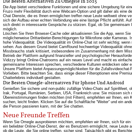
Die Besten Alternativen Zu Omegele In 2025
Die App bietet verschiedene Funktionen und eine sichere Umgebung für ein
Fruzo mehr Flexibilität durch eine Webcam-Option und gilt daher als eine d
Chat Dienste, die es Ihnen ermöglichen treffen neue Leute weltweit ohne v
sich der Aufbau einer echten Verbindung wie eine lästige Pflicht anfühlt. A
sich direkt in interessante Gespräche zu stürzen. Egal, ob Sie gemeinsam l
möglich.
Löschen Sie Ihren Browser-Cache oder aktualisieren Sie die App, wenn Sie
möglicherweise Drittanbieter-Berechtigungen für Mikrofone oder Kameras.
hohe Videoqualität. Die Videoqualität im Online-Chat ist sehr wichtig; wenn 
sehen. Aus diesem Grund bietet CamRound hochwertige Videoqualität ohne j
Missbrauchs stark kritisiert, insbesondere im Zusammenhang mit dem Missb
Betrieb der Plattform aufgrund finanzieller und psychologischer Herausforde
Vidizzy bringt Online-Chatrooms auf ein neues Level und macht es einfacher
gemeinsame Interessen sprechen, verschiedene Kulturen entdecken oder ein
Unsere Plattform bietet Anpassungsmöglichkeiten für die Zufallsvideochat-F
Vorlieben. Bitte beachten Sie, dass einige dieser Filteroptionen eine Premi
Chatterlebnis individuell gestalten.
Die Besten Omegle-alternativen Für Iphone Und Android
Genießen Sie sichere und non-public zufällige Video-Chats auf SpinMeet, oh
Irak, Portugal, Rumänien, Serbien, USA, Frankreich usw. Sie müssen sich 
Übereinstimmungen finden möchten (mit Filtern), empfehlen wir Ihnen, ein 
suchen, leicht finden. Klicken Sie auf die Schaltfläche “Weiter” und ein a
die Person passieren kann, mit der Sie chatten.
Neue Freunde Treffen
Wenn Sie Omegle ausprobieren möchten, empfehlen wir Ihnen, sich für ein
ein beliebter Online-Chat-Dienst, der es Benutzern ermöglicht, neue Leute 
ob die Leute, die Sie online treffen, sicher sind. Tatsächlich gibt es Beri