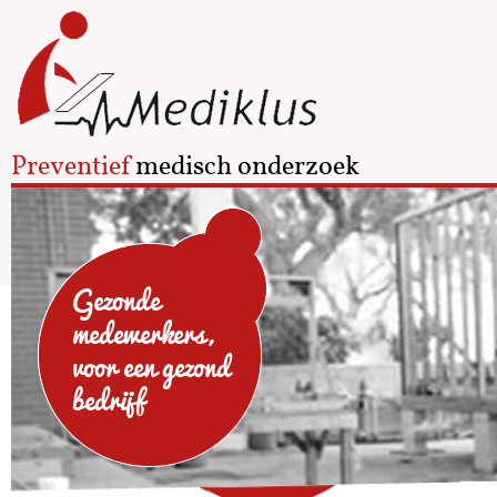
Preventief
medisch onderzoek
Gezonde
medewerkers,
voor een gezond
bedrijf