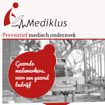
Preventief
medisch onderzoek
Gezonde
medewerkers,
voor een gezond
bedrijf