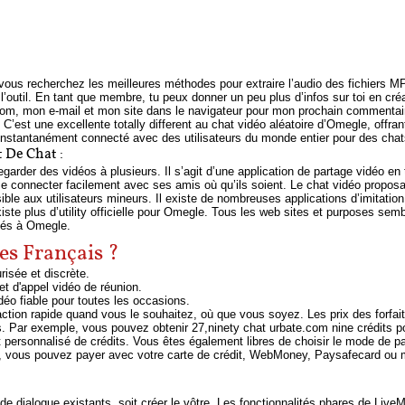
si vous recherchez les meilleures méthodes pour extraire l’audio des fichiers
util. En tant que membre, tu peux donner un peu plus d’infos sur toi en cré
om, mon e-mail et mon site dans le navigateur pour mon prochain commentaire
’est une excellente totally different au chat vidéo aléatoire d’Omegle, offran
 instantanément connecté avec des utilisateurs du monde entier pour des cha
 De Chat :
egarder des vidéos à plusieurs. Il s’agit d’une application de partage vidéo en
se connecter facilement avec ses amis où qu’ils soient. Le chat vidéo propos
le aux utilisateurs mineurs. Il existe de nombreuses applications d’imitation
ste plus d’utility officielle pour Omegle. Tous les web sites et purposes sem
liés à Omegle.
des Français ?
risée et discrète.
et d'appel vidéo de réunion.
idéo fiable pour toutes les occasions.
action rapide quand vous le souhaitez, où que vous soyez. Les prix des forfaits
. Par exemple, vous pouvez obtenir 27,ninety chat urbate.com nine crédits pou
t personnalisé de crédits. Vous êtes également libres de choisir le mode de
ci, vous pouvez payer avec votre carte de crédit, WebMoney, Paysafecard o
e dialogue existants, soit créer le vôtre. Les fonctionnalités phares de Live