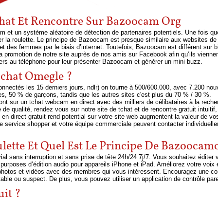
Chat Et Rencontre Sur Bazoocam Org
cam et un système aléatoire de détection de partenaires potentiels. Une fois 
er la roulette. Le principe de Bazoocam est presque similaire aux websites de
t des femmes par le biais d’internet. Toutefois, Bazoocam est différent sur b
promotion de notre site auprès de nos amis sur Facebook afin qu’ils viennent 
rs au téléphone pour leur présenter Bazoocam et générer un mini buzz.
e chat Omegle ?
nectés les 15 derniers jours, ndlr) on tourne à 500/600.000, avec 7.200 nouv
lles, 50 % de garçons, tandis que les autres sites c'est plus du 70 % / 30 %.
 sur un tchat webcam en direct avec des milliers de célibataires à la reche
e qualité, rendez vous sur notre site de tchat et de rencontre gratuit intuitif,
t en direct gratuit rend potential sur votre site web augmentent la valeur de v
de service shopper et votre équipe commerciale peuvent contacter individuelle
lette Et Quel Est Le Principe De Bazoocam
ial sans interruption et sans prise de tête 24h/24 7j/7. Vous souhaitez édite
 purposes d’édition audio pour appareils iPhone et iPad. Améliorez votre voix
 photos et vidéos avec des membres qui vous intéressent. Encouragez une c
ortable ou suspect. De plus, vous pouvez utiliser un application de contrôle p
uit ?