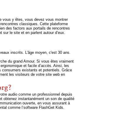
que vous y êtes, vous devez vous montrer
 rencontres classiques. Cette plateforme
ien des factors aux portails de rencontres
sur le site et en parlent autour d’eux.
eaux inscrits. L'âge moyen, c'est 30 ans.
rche du grand Amour. Si vous êtes vraiment
 ergonomique et facile d’accès. Ainsi, les
os consumers existants et potentiels. Grâce
ment les visiteurs de votre site web en
org?
r votre audio comme un professionnel depuis
 et obtenez instantanément un son de qualité
ommunication ouverte, en vous assurant à
arental comme l’software FlashGet Kids.