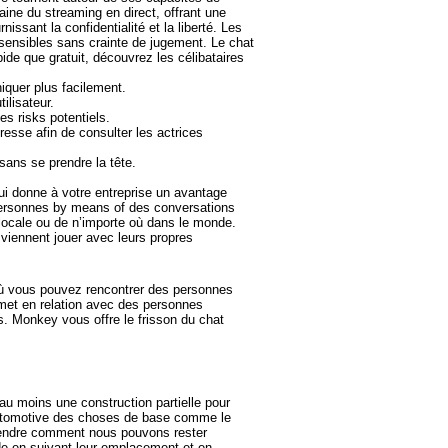
ine du streaming en direct, offrant une
ssant la confidentialité et la liberté. Les
 sensibles sans crainte de jugement. Le chat
apide que gratuit, découvrez les célibataires
quer plus facilement.
ilisateur.
s risks potentiels.
resse afin de consulter les actrices
ans se prendre la tête.
qui donne à votre entreprise un avantage
 personnes by means of des conversations
locale ou de n’importe où dans le monde.
viennent jouer avec leurs propres
o où vous pouvez rencontrer des personnes
 met en relation avec des personnes
es. Monkey vous offre le frisson du chat
au moins une construction partielle pour
t automotive des choses de base comme le
prendre comment nous pouvons rester
de en suivant leur emplacement et en