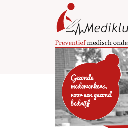
Preventief
medisch onde
Gezonde
medewerkers,
voor een gezond
bedrijf