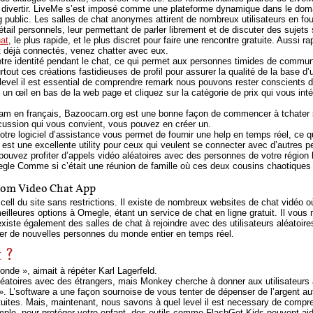
t divertir. LiveMe s’est imposé comme une plateforme dynamique dans le doma
 public. Les salles de chat anonymes attirent de nombreux utilisateurs en fourni
il personnels, leur permettant de parler librement et de discuter des sujets
at
, le plus rapide, et le plus discret pour faire une rencontre gratuite. Aussi r
nt déjà connectés, venez chatter avec eux.
e identité pendant le chat, ce qui permet aux personnes timides de communi
ut ces créations fastidieuses de profil pour assurer la qualité de la base d’ut
evel il est essential de comprendre remark nous pouvons rester conscients de
 un œil en bas de la web page et cliquez sur la catégorie de prix qui vous inté
cam en français, Bazoocam.org est une bonne façon de commencer à tchater s
cussion qui vous convient, vous pouvez en créer un.
votre logiciel d’assistance vous permet de fournir une help en temps réel, ce 
 est une excellente utility pour ceux qui veulent se connecter avec d’autres
uvez profiter d’appels vidéo aléatoires avec des personnes de votre région 
e Comme si c’était une réunion de famille où ces deux cousins ​​chaotiques 
dom Video Chat App
n cell du site sans restrictions. Il existe de nombreux websites de chat vidé
illeures options à Omegle, étant un service de chat en ligne gratuit. Il vous
 existe également des salles de chat à rejoindre avec des utilisateurs aléatoir
rer de nouvelles personnes du monde entier en temps réel.
 ?
onde », aimait à répéter Karl Lagerfeld.
léatoires avec des étrangers, mais Monkey cherche à donner aux utilisateurs 
if». L’software a une façon sournoise de vous tenter de dépenser de l’argen
tuites. Mais, maintenant, nous savons à quel level il est necessary de com
mple, pour protéger votre enfant, des outils comme FlashGet Kids peuvent ai