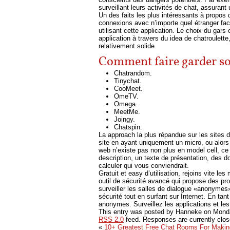
surveillant leurs activités de chat, assurant
Un des faits les plus intéressants à propos 
connexions avec n’importe quel étranger fac
utilisant cette application. Le choix du ga
application à travers du idea de chatroulett
relativement solide.
Comment faire garder so
Chatrandom.
Tinychat.
CooMeet.
OmeTV.
Omega.
MeetMe.
Joingy.
Chatspin.
La approach la plus répandue sur les sites d
site en ayant uniquement un micro, ou alor
web n’existe pas non plus en model cell, ce
description, un texte de présentation, des d
calculer qui vous conviendrait.
Gratuit et easy d’utilisation, rejoins vite l
outil de sécurité avancé qui propose des prov
surveiller les salles de dialogue «anonymes
sécurité tout en surfant sur Internet. En tan
anonymes. Surveillez les applications et les
This entry was posted by Hanneke on
Monda
RSS 2.0
feed. Responses are currently clo
«
10+ Greatest Free Chat Rooms For Makin