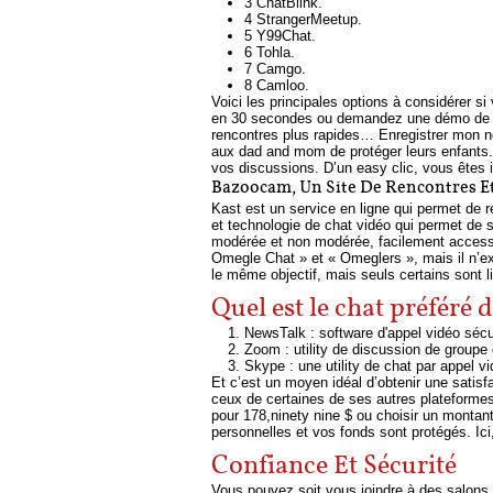
3 ChatBlink.
4 StrangerMeetup.
5 Y99Chat.
6 Tohla.
7 Camgo.
8 Camloo.
Voici les principales options à considérer 
en 30 secondes ou demandez une démo de l’o
rencontres plus rapides… Enregistrer mon n
aux dad and mom de protéger leurs enfants. C
vos discussions. D’un easy clic, vous êtes
Bazoocam, Un Site De Rencontres Et
Kast est un service en ligne qui permet de r
et technologie de chat vidéo qui permet de 
modérée et non modérée, facilement accessib
Omegle Chat » et « Omeglers », mais il n’exi
le même objectif, mais seuls certains sont 
Quel est le chat préféré 
NewsTalk : software d'appel vidéo sécu
Zoom : utility de discussion de groupe 
Skype : une utility de chat par appel v
Et c’est un moyen idéal d’obtenir une satisf
ceux de certaines de ses autres plateformes
pour 178,ninety nine $ ou choisir un montan
personnelles et vos fonds sont protégés. I
Confiance Et Sécurité
Vous pouvez soit vous joindre à des salons d