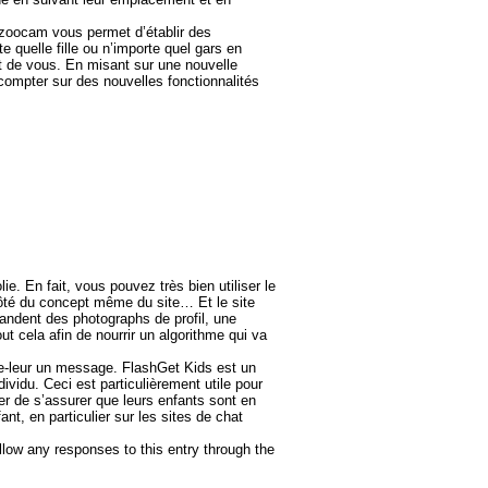
Bazoocam vous permet d’établir des
quelle fille ou n’importe quel gars en
nt de vous. En misant sur une nouvelle
 compter sur des nouvelles fonctionnalités
e. En fait, vous pouvez très bien utiliser le
ôté du concept même du site… Et le site
mandent des photographs de profil, une
t cela afin de nourrir un algorithme qui va
voie-leur un message. FlashGet Kids est un
ividu. Ceci est particulièrement utile pour
r de s’assurer que leurs enfants sont en
nt, en particulier sur les sites de chat
llow any responses to this entry through the