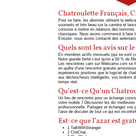
Chatroulette Français, 
Pour se faire, les abonnés utilisent la web
souriants et très beau sur la caméra et lanc
consiste à mettre en relations des hommes e
classiques. Nous avons commencé à faire la 
Ensuite, nous avons contacté des webmaste
Quels sont les avis sur l
En membres actifs mensuels (qui se sont con
Notre grande fierté c'est qu'on a 50 % de fi
Les rencontres cam sur Webcamo.com se font
en quête d’une rencontre gratuite amoureuse d
expériences positives que le logiciel de cha
aux déclencheurs intelligents, vos brokers 
temps réel.
Qu’est-ce Qu’un Chatrou
Un lieu de rencontre pour un échange conviv
votre mobile ? Découvrez les dix meilleures
professionnelle. Partagez et échangez vos
l’aise de discuter de tout ce qui est inconf
Est-ce que l’azar est grat
1 TalkWithStranger.
2 ChitChat.