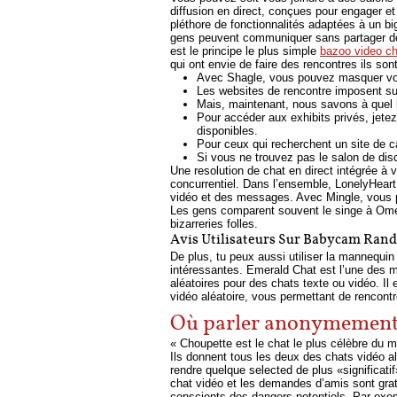
diffusion en direct, conçues pour engager e
pléthore de fonctionnalités adaptées à un big
gens peuvent communiquer sans partager déta
est le principe le plus simple
bazoo video ch
qui ont envie de faire des rencontres ils so
Avec Shagle, vous pouvez masquer votr
Les websites de rencontre imposent surto
Mais, maintenant, nous savons à quel l
Pour accéder aux exhibits privés, jetez
disponibles.
Pour ceux qui recherchent un site de 
Si vous ne trouvez pas le salon de dis
Une resolution de chat en direct intégrée à 
concurrentiel. Dans l’ensemble, LonelyHeart
vidéo et des messages. Avec Mingle, vous po
Les gens comparent souvent le singe à Omegl
bizarreries folles.
Avis Utilisateurs Sur Babycam Ran
De plus, tu peux aussi utiliser la mannequi
intéressantes. Emerald Chat est l’une des me
aléatoires pour des chats texte ou vidéo. Il
vidéo aléatoire, vous permettant de rencont
Où parler anonymement
« Choupette est le chat le plus célèbre du m
Ils donnent tous les deux des chats vidéo a
rendre quelque selected de plus «significat
chat vidéo et les demandes d’amis sont gra
conscients des dangers potentiels. Par exe