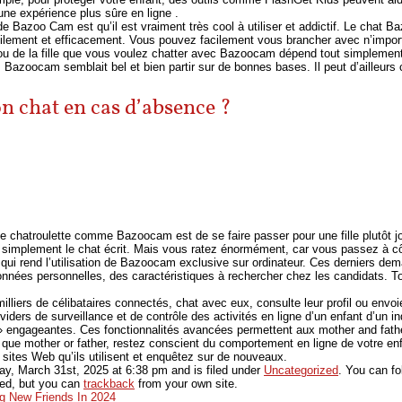
 une expérience plus sûre en ligne .
de Bazoo Cam est qu’il est vraiment très cool à utiliser et addictif. Le chat 
ilement et efficacement. Vous pouvez facilement vous brancher avec n’importe 
rs ou de la fille que vous voulez chatter avec Bazoocam dépend tout simpleme
e, Bazoocam semblait bel et bien partir sur de bonnes bases. Il peut d’ailleurs
n chat en cas d’absence ?
e chatroulette comme Bazoocam est de se faire passer pour une fille plutôt joli
s simplement le chat écrit. Mais vous ratez énormément, car vous passez à c
 qui rend l’utilisation de Bazoocam exclusive sur ordinateur. Ces derniers de
onnées personnelles, des caractéristiques à rechercher chez les candidats. Tou
es milliers de célibataires connectés, chat avec eux, consulte leur profil ou en
iders de surveillance et de contrôle des activités en ligne d’un enfant d’un ind
» engageantes. Ces fonctionnalités avancées permettent aux mother and fathe
t que mother or father, restez conscient du comportement en ligne de votre enfa
 sites Web qu’ils utilisent et enquêtez sur de nouveaux.
y, March 31st, 2025
at
6:38 pm
and is filed under
Uncategorized
. You can fo
sed, but you can
trackback
from your own site.
g New Friends In 2024