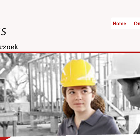
Home
On
rzoek