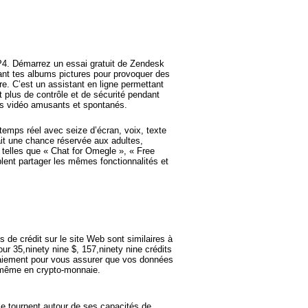
 MP4. Démarrez un essai gratuit de Zendesk
ant tes albums pictures pour provoquer des
. C’est un assistant en ligne permettant
t plus de contrôle et de sécurité pendant
ts vidéo amusants et spontanés.
 temps réel avec seize d’écran, voix, texte
ait une chance réservée aux adultes,
 telles que « Chat for Omegle », « Free
blent partager les mêmes fonctionnalités et
 de crédit sur le site Web sont similaires à
r 35,ninety nine $, 157,ninety nine crédits
 paiement pour vous assurer que vos données
u même en crypto-monnaie.
Me tournent autour de ses capacités de