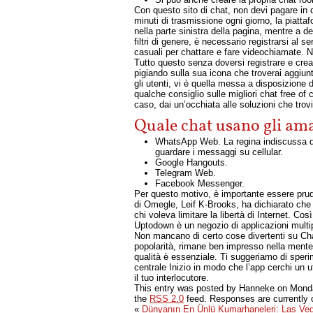
Con questo sito di chat, non devi pagare in 
minuti di trasmissione ogni giorno, la piattaf
nella parte sinistra della pagina, mentre a de
filtri di genere, è necessario registrarsi al 
casuali per chattare e fare videochiamate. Non
Tutto questo senza doversi registrare e creare
pigiando sulla sua icona che troverai aggiunt
gli utenti, vi è quella messa a disposizione d
qualche consiglio sulle migliori chat free of 
caso, dai un’occhiata alle soluzioni che tro
Quale chat usano gli am
WhatsApp Web. La regina indiscussa de
guardare i messaggi su cellular.
Google Hangouts.
Telegram Web.
Facebook Messenger.
Per questo motivo, è importante essere pruden
di Omegle, Leif K-Brooks, ha dichiarato che g
chi voleva limitare la libertà di Internet. C
Uptodown è un negozio di applicazioni multip
Non mancano di certo cose divertenti su Cha
popolarità, rimane ben impresso nella mente d
qualità è essenziale. Ti suggeriamo di speri
centrale Inizio in modo che l’app cerchi un 
il tuo interlocutore.
This entry was posted by Hanneke on
Monda
the
RSS 2.0
feed. Responses are currently 
«
Dünyanın En Ünlü Kumarhaneleri: Las V