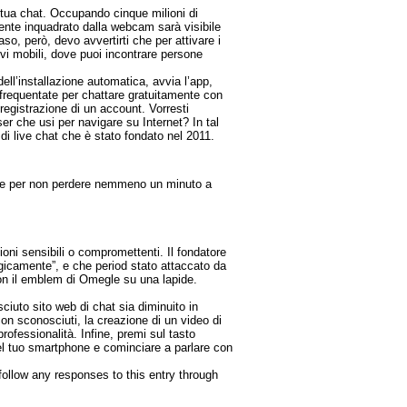
 tua chat. Occupando cinque milioni di
utente inquadrato dalla webcam sarà visibile
aso, però, devo avvertirti che per attivare i
tivi mobili, dove puoi incontrare persone
dell’installazione automatica, avvia l’app,
ù frequentate per chattare gratuitamente con
 registrazione di un account. Vorresti
ser che usi per navigare su Internet? In tal
i live chat che è stato fondato nel 2011.
ile per non perdere nemmeno un minuto a
oni sensibili o compromettenti. Il fondatore
ogicamente”, e che period stato attaccato da
 con il emblem di Omegle su una lapide.
iuto sito web di chat sia diminuito in
con sconosciuti, la creazione di un video di
ofessionalità. Infine, premi sul tasto
del tuo smartphone e cominciare a parlare con
follow any responses to this entry through