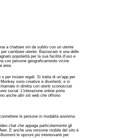
rai a chattare sin da subito con un utente
nt per cambiare utente. Bazoocam è una delle
nato popolarità per la sua facilità d’uso e
bbina con persone geograficamente vicine
a area.
per inviare regali. Si tratta di un’app per
 Monkey sono creative e divertenti, e si
 chiamate in diretta con utenti sconosciuti
ere social. L’interazione online porta
o anche altri siti web che offrono
 connettere le persone in modalità anonima
video chat che appaga particolarmente gli
Meet. E anche una versione mobile del sito è
llustrerò le opzioni più interessanti per