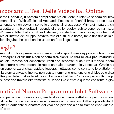
azoocam: Il Test Delle Videochat Online
te il servizio, ti basterà semplicemente chiudere la relativa scheda del bro
vamente il sito Web ufficiale di AntiLand. L’accesso, finché il browser non sarà c
tenuto e non dovrai inserire le credenziali di accesso. Prima di iniziare a chat
 piattaforma (consultabili facendo clic su le regole); subito dopo, potrai inizia
’interno della chat con Nova Halavins, uno degli amministratori, nonché fonda
ova all’interno del gruppo, basterà fare clic sul suo nome, nella finestra della ch
ere linguistiche, puoi anche usare un filtro linguistico.
megle?
o-end, il migliore presente sul mercato delle app di messaggistica online, Signal
ittografie di default e non occorre fare niente, lo stesso vale per i metadati 
asuale, famosa per connettere utenti con sconosciuti da tutto il mondo in t
incontrare nuove persone in modo casuale attraverso la videochat. Grazie ai suo
un’esperienza di chat rapida e leggera. Tuttavia, come con tutte le piattaform
e la propria privacy. Inoltre, non esiste nemmeno una funzione di blocco o disa
ltraggio delle chat video/di testo. La videochat ha un’opzione per adulti che 
i si possono trovare direttamente su video live e chat e questo consente a giov
nati Col Nuovo Programma Iobit Software 
otetto per le tue conversazioni, rendendola un’ottima piattaforma per conosc
lmente con un utente nuovo e casuale dal tuo system. Offre la possibilità di 
Meetzu ti consente di chattare dal vivo con persone a caso tramite chat video e
’ oltre.