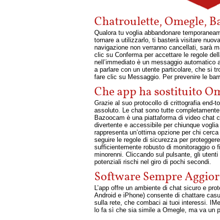
Chatroulette, Omegle, B
Qualora tu voglia abbandonare temporaneamen
tornare a utilizzarlo, ti basterà visitare nuo
navigazione non verranno cancellati, sarà man
clic su Conferma per accettare le regole della
nell’immediato è un messaggio automatico all
a parlare con un utente particolare, che si tr
fare clic su Messaggio. Per prevenire le barri
Che app ha sostituito O
Grazie al suo protocollo di crittografia end-t
assoluto. Le chat sono tutte completamente cr
Bazoocam è una piattaforma di video chat c
divertente e accessibile per chiunque voglia 
rappresenta un’ottima opzione per chi cerca 
seguire le regole di sicurezza per protegger
sufficientemente robusto di monitoraggio o fi
minorenni. Cliccando sul pulsante, gli utent
potenziali rischi nel giro di pochi secondi.
Software Sempre Aggior
L’app offre un ambiente di chat sicuro e pr
Android e iPhone) consente di chattare casua
sulla rete, che combaci ai tuoi interessi. I
lo fa sì che sia simile a Omegle, ma va un po