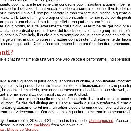
quanto puoi invitare le persone che conosci e puoi impostare argomenti per la
orma offre il servizio di chat vocale e video più completo online. Il volto dell’
stra troverai il tuo e il box per chattare in maniera testuale. Anche in questo c
servizio. OYE Lite è la migliore app di chat e incontri in tempo reale per disposi
 proprio una chat video a tutti gli effetti, ma piuttosto uno “stub”.
 alcun profilo, lo si fa letteralmente con un clic. Al termine del get hold of e 
a alla house display e/o al drawer del tuo dispositivo. Tra le group virtuali pi
al servizio Chat Italy, il quale è molto semplice da utilizzare e non richiede la
charge online, in quanto vorresti chattare con altri utenti direttamente dal brow
vi elencate qui sotto. Come Zendesk, anche Intercom è un fornitore americano d
anti?
lle chat ha finalmente una versione web veloce e performante, indispensab
ti e cauti quando si parla con gli sconosciuti online, e non rivelare informazi
estire il sito period diventato “insostenibile, sia finanziariamente che psicol
osì, ha deciso di chiuderlo, lasciando un messaggio di addio sul suo sito web,
iattaforma specializzato in applicazioni per Android.
tRandom, non importa quello che vuoi. Nonostante il fatto che questo sconosc
i molti. Se desideri distinguerti sui social media o sulle piattaforme di chat 
mentare gratuitamente Filmora, un editor video che unisce semplicità d’uso e pr
utente per videochattare. Ora dovrai solo inquadrarti bene con la fotocamera 
y, January 27th, 2025
at
4:21 pm
and is filed under
Uncategorized
. You can 
closed, but you can
trackback
from your own site.
egas, Macau ve Monaco