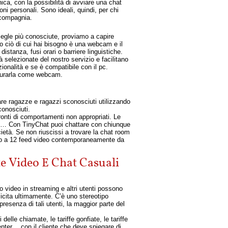
a, con la possibilità di avviare una chat
ni personali. Sono ideali, quindi, per chi
 compagnia.
Omegle più conosciute, proviamo a capire
to ciò di cui hai bisogno è una webcam e il
istanza, fusi orari o barriere linguistiche.
 selezionate del nostro servizio e facilitano
onalità e se è compatibile con il pc.
igurarla come webcam.
re ragazze e ragazzi sconosciuti utilizzando
conosciuti.
ronti di comportamenti non appropriati. Le
te… Con TinyChat puoi chattare con chiunque
cietà. Se non riuscissi a trovare la chat room
fino a 12 feed video contemporaneamente da
 Video E Chat Casuali
uo video in streaming e altri utenti possono
licita ultimamente. C’è uno stereotipo
presenza di tali utenti, la maggior parte del
delle chiamate, le tariffe gonfiate, le tariffe
 center… con il cliente che deve spiegare di