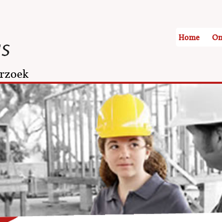
Home
On
rzoek