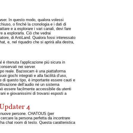
wser. In questo modo, qualora volessi
hiuso, o finché la cronologia e i dati di
tare e a esplorare i vari canali, devi fare
re a esplorarla. Ciò che vedrai
tore, di AntiLand. Qualora fossi interessato
at, e, nel riquadro che si aprirà alla destra,
 è ritenuta l'applicazione più sicura in
conservati nei server.
empo reale. Bazoocam è una piattaforma
i giochi integrati e alla facilità d’uso,
e di questo tipo, è importante essere cauti e
ttivazione dell’audio né un sistema
può essere facilmente accessibile da utenti
ani e giovanissimi di trovarsi esposti a
Updater 4
ere nuove persone. CHATOUS (per
cercare la persona perfetta da incontrare
 ha chat room di testo. Questa caratteristica