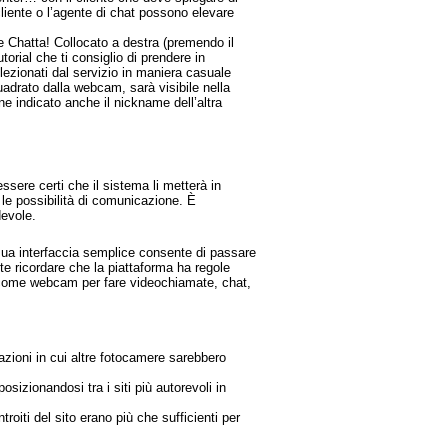
cliente o l’agente di chat possono elevare
one Chatta! Collocato a destra (premendo il
orial che ti consiglio di prendere in
zionati dal servizio in maniera casuale
adrato dalla webcam, sarà visibile nella
ene indicato anche il nickname dell’altra
ssere certi che il sistema li metterà in
le possibilità di comunicazione. È
devole.
 sua interfaccia semplice consente di passare
e ricordare che la piattaforma ha regole
ata come webcam per fare videochiamate, chat,
azioni in cui altre fotocamere sarebbero
sizionandosi tra i siti più autorevoli in
roiti del sito erano più che sufficienti per