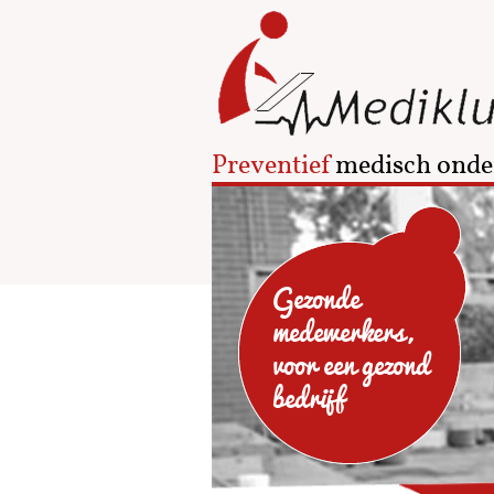
Preventief
medisch onde
Gezonde
medewerkers,
voor een gezond
bedrijf