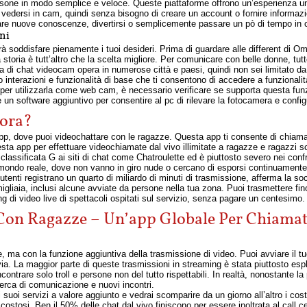
one in modo semplice e veloce. Queste piattaforme offrono un’esperienza unic
vedersi in cam, quindi senza bisogno di creare un account o fornire informazio
re nuove conoscenze, divertirsi o semplicemente passare un pò di tempo in
ni
trà soddisfare pienamente i tuoi desideri. Prima di guardare alle different di 
storia è tutt’altro che la scelta migliore. Per comunicare con belle donne, tut
a di chat videocam opera in numerose città e paesi, quindi non sei limitato da d
interazioni e funzionalità di base che ti consentono di accedere a funzionalità
per utilizzarla come web cam, è necessario verificare se supporta questa funzi
un software aggiuntivo per consentire al pc di rilevare la fotocamera e conf
 ora?
pp, dove puoi videochattare con le ragazze. Questa app ti consente di chiama
esta app per effettuare videochiamate dal vivo illimitate a ragazze e ragazzi s
classificata G ai siti di chat come Chatroulette ed è piuttosto severo nei conf
mondo reale, dove non vanno in giro nude o cercano di esporsi continuamen
 utenti registrano un quarto di miliardo di minuti di trasmissione, afferma la so
migliaia, inclusi alcune avviate da persone nella tua zona. Puoi trasmettere 
g di video live di spettacoli ospitati sul servizio, senza pagare un centesimo.
Con Ragazze – Un’app Globale Per Chiamate
te, ma con la funzione aggiuntiva della trasmissione di video. Puoi avviare il t
ia. La maggior parte di queste trasmissioni in streaming è stata piuttosto esp
ontrare solo troll e persone non del tutto rispettabili. In realtà, nonostante la 
erca di comunicazione e nuovi incontri.
suoi servizi a valore aggiunto e vedrai scomparire da un giorno all’altro i costi 
i’ costosi. Ben il 50% delle chat dal vivo finiscono per essere inoltrata al call