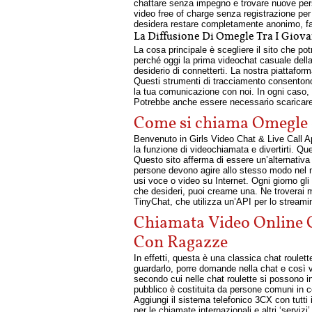
chattare senza impegno e trovare nuove pers
video free of charge senza registrazione per 
desidera restare completamente anonimo, fa
La Diffusione Di Omegle Tra I Giova
La cosa principale è scegliere il sito che po
perché oggi la prima videochat casuale della 
desiderio di connetterti. La nostra piattaform
Questi strumenti di tracciamento consentono 
la tua comunicazione con noi. In ogni caso, 
Potrebbe anche essere necessario scaricare 
Come si chiama Omegle
Benvenuto in Girls Video Chat & Live Call A
la funzione di videochiamata e divertirti. Qu
Questo sito afferma di essere un’alternativa 
persone devono agire allo stesso modo nel 
usi voce o video su Internet. Ogni giorno gli
che desideri, puoi crearne una. Ne troverai 
TinyChat, che utilizza un’API per lo streamin
Chiamata Video Online 
Con Ragazze
In effetti, questa è una classica chat roulet
guardarlo, porre domande nella chat e così v
secondo cui nelle chat roulette si possono inc
pubblico è costituita da persone comuni in c
Aggiungi il sistema telefonico 3CX con tutti i 
per le chiamate internazionali e altri ‘serviz