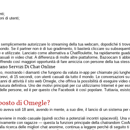
nti;
ni di utenti;
i semplicemente autorizzare lo streaming della tua webcam, dopodiché ti trove
mondo. Se il partner non è di tuo gradimento, ti basterà cliccare su subseque
e e utilizzate. Lanciato come alternativa a ChatRoulette, ha rapidamente guadag
 casuali in video chat. A differenza di molte altre piattaforme, Bazoocam ti a
offrendo così maggiori opportunità di fare amicizia con persone della tua stess
ano Servizi Di Chat Online
o, mostrando i diamanti che fungono da valuta in-app per chiamate più lunghe o 
revi, di 15 secondi, con utenti casuali da tutto il mondo. Le conversazioni su
 anni di attività il sito web Omegle, che offriva la possibilità di eseguire video
sura definitiva. Uno dei motivi principali per cui utilizziamo Internet è per ess
delle persone, ed è per questo che Facebook è così popolare. Tuttavia, esiston
 posto di Omegle?
 aveva soli 18 anni, avendo in mente, a suo dire, il lancio di un sistema per
 avviene in modo casuale (quindi occhio a potenziali incontri spiacevoli). Una 
usivamente con ragazze — questa la funzioni principale della chatrandom Coo
alla ricerca delle migliori chat anonime, continua a leggere perché di seguito ti i