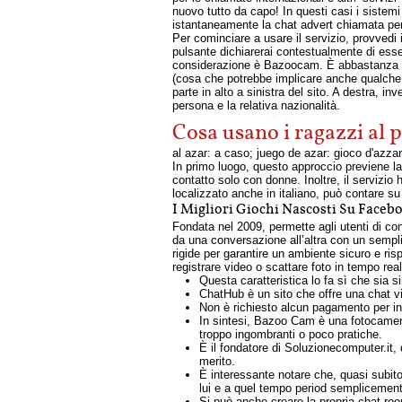
nuovo tutto da capo! In questi casi i sistemi
istantaneamente la chat advert chiamata per 
Per cominciare a usare il servizio, provvedi i
pulsante dichiarerai contestualmente di esser
considerazione è Bazoocam. È abbastanza se
(cosa che potrebbe implicare anche qualche i
parte in alto a sinistra del sito. A destra, i
persona e la relativa nazionalità.
Cosa usano i ragazzi al 
al azar: a caso; juego de azar: gioco d'azza
In primo luogo, questo approccio previene la 
contatto solo con donne. Inoltre, il servizio
localizzato anche in italiano, può contare su
I Migliori Giochi Nascosti Su Face
Fondata nel 2009, permette agli utenti di co
da una conversazione all’altra con un sempli
rigide per garantire un ambiente sicuro e ris
registrare video o scattare foto in tempo real
Questa caratteristica lo fa sì che sia 
ChatHub è un sito che offre una chat vid
Non è richiesto alcun pagamento per inter
In sintesi, Bazoo Cam è una fotocamera 
troppo ingombranti o poco pratiche.
È il fondatore di Soluzionecomputer.it, 
merito.
È interessante notare che, quasi subito d
lui e a quel tempo period semplicemen
Si può anche creare la propria chat roo