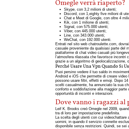
Omegle verrà riaperto?
Skype, con 3,2 milioni di utenti;
Discord, con 1,eighty five milioni di ute
Chat e Meet di Google, con oltre 4 milio
Kik, con 1 milione di utenti;
Signal, con 575.000 utenti;
Viber, con 445.000 utenti;
Line, con 343.000 utenti;
WeChat, con 192.000 utenti.
Entrati nel sito web chatroulette.com, dovra
casuale proveniente da qualsiasi parte del 
piattaforme di chat video casuali più longev
l’atmosfera rilassata che favorisce incontri
grazie a un algoritmo di geolocalizzazione, 
Perché Usare Una Vpn Quando Si Us
Puoi persino vedere il tuo saldo in moviment
Android e iOS che permette di creare video b
possono usare filtri, effetti e emoji. Dopo 14
scelti casualmente, ha annunciato la sua chiu
conforto e soddisfazione alla maggior parte 
opportunità di incontri e interazioni.
Dove vanno i ragazzi al
Leif K. Brooks creò Omegle nel 2009, quando
tra di loro per impostazione predefinita.
La scelta degli utenti con cui videochattare
uomini, in quando il servizio connette escl
disponibile senza restrizioni. Quindi, se sei 