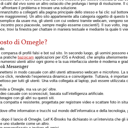
 di caht dal vivo sono un altro ostacolo che prolunga i tempi di risoluzione. Il 
affrontare il problema e trovare una soluzione.
nnanzitutto a collegarti alla pagina principale dello stesso e fai clic sul bott
e maggiorenne). Un altro sito appartenente alla categoria oggetto di questo tut
mplice da usare ma, gli utenti con cui vedersi tramite webcam, vengono sele
ncontro poco piacevole, sempre meglio esserne coscienti!). Il suo volto, inqu
nvece, trovi la finestra per chattare in maniera testuale e mediante la quale ti vi
posto di Omegle?
rdo.
comparsa di profili falsi e bot sul sito. In secondo luogo, gli uomini possono e
 ha pratiche
bazoicam
applicazioni per iOS e Android, che amplia ulteriormente 
 numerosi utenti attivi ogni giorno e la sua interfaccia utente è moderna e gra
book Messenger
nnettersi in modo casuale con altri utenti attraverso webcam e microfono. La
ce click, rendendo l’esperienza dinamica e coinvolgente. Tuttavia, è important
pettoso per tutti gli utenti. Una volta collegata al laptop, può essere utilizz
e.
simile a Omegle, ma va un po’ oltre.
eo casuale con sconosciuti, basata sull’intelligenza artificiale.
agire con gli altri su questi siti.
compatta e resistente, progettata per registrare video e scattare foto in situ
dove offre information e trucchi sul mondo dell’informatica e della tecnologia, po
opo il lancio di Omegle, Leif K-Brooks ha dichiarato in un’intervista che gli int
te uno studente come un altro.
m personalizzata e invitare gli amici.