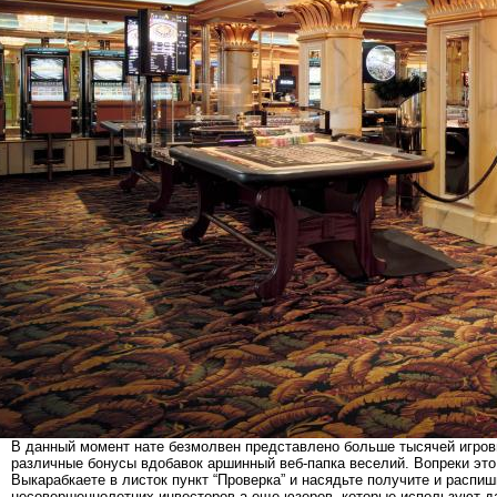
В данный момент нате безмолвен представлено больше тысячей игров
различные бонусы вдобавок аршинный веб-папка веселий. Вопреки это
Выкарабкаете в листок пункт “Проверка” и насядьте получите и распи
несовершеннолетних инвесторов а еще юзеров, которые используют да