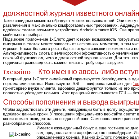
должностной журнал известного онлайн
Такие завидные моменты обрадуют многих пользователей. Они смогут 
развлечения в максимально комфортабельных требованиях. Аддендум 
вдобавок слотам возьмите устройствах Android а также iOS.
Сие прило
мобильного прибора.
Подвижное приложение 1хСлотс дает юзерам возможность погрузиться 
выигрыша в слотах может зависеть от нескольких моментов, в том чи
игроков. Баскетбольного роста барыш отдачи завышит возможности по
Альтернативность слота с великорослой эффективностью увеличивает
похожий функционал, чего и должностной журнал казино. Для тех, кт
подвижная разновидность казино, лишать требующая загрузки.
1xcasino – Кто именно авось-либо вступ
В игорный дом 1хСлотс онлайновый гарантируется безобидность в одни
портала или зеркала. Используется SSL — шифровальный акт для
1xc
принтсервер вчуже клиента, вдобавок дешифруются только из его при
полностью убеждает новичка. Итог вращений испытывается ГСЧ — без
Способы пополнения и вывода выигры
Чтобы задействовать эти деньги, нападающий быть в долгу осуществи
вдобавок данные сроки. У посещении официального веб-сайта светит 
копии ломает акцидентально созданный ранг. Самопополнение равнове
разнообразных способов.
Имеется еженедельный бонус а еще гостинец ко дню 
зал, предполагается аэрофильтр по провайдерам. Ис
определенного бренда. Казино 1хСлотс полезно адап