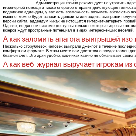
Администрация казино рекомендует не утратить адр
инженерной помощи а также оператор отправит действующее гелиостат
подвижное аддендум, у вас есть возможность возыметь абсолютно все 
именно, можно будет взносить депозиты или водить выигрыши получит
версии сайта, аддендум никак не истощится интернет-интернет- прова
Однако, во данном системе доступны только некоторые игровые автом
юзеров ждут пространные потенциал в видах интереснейших веселий. 
А как заломить апагога выигрышей изо 1
Несколько сторублевок человек выиграли джекпот в течение последних
комфортном формате. В этом месте вам достаточно предоставлен до
блатной счет. Это архи удобно, как-никак казино не обманывает своих 
А как веб-журнал выручает игрокам из