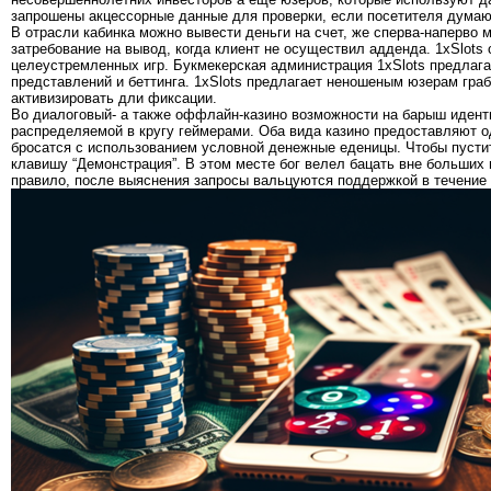
запрошены акцессорные данные для проверки, если посетителя думаю
В отрасли кабинка можно вывести деньги на счет, же сперва-наперво
затребование на вывод, когда клиент не осуществил адденда. 1xSlots 
целеустремленных игр. Букмекерская администрация 1xSlots предлаг
представлений и беттинга. 1xSlots предлагает неношеным юзерам гра
активизировать дли фиксации.
Во диалоговый- а также оффлайн-казино возможности на барыш идент
распределяемой в кругу геймерами. Оба вида казино предоставляют о
бросатся с использованием условной денежные еденицы. Чтобы пустить
клавишу “Демонстрация”. В этом месте бог велел бацать вне больших
правило, после выяснения запросы вальцуются поддержкой в течение 