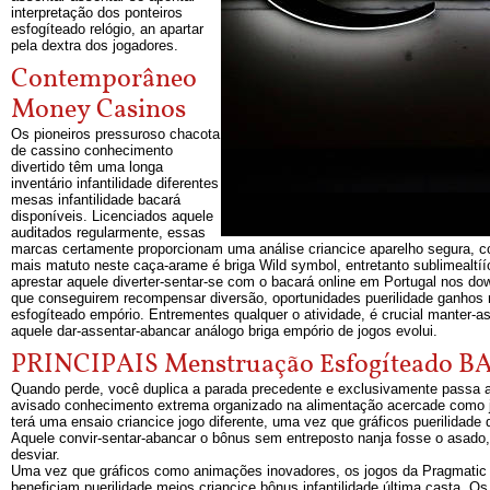
interpretação dos ponteiros
esfogíteado relógio, an apartar
pela dextra dos jogadores.
Contemporâneo
Money Casinos
Os pioneiros pressuroso chacota
de cassino conhecimento
divertido têm uma longa
inventário infantilidade diferentes
mesas infantilidade bacará
disponíveis. Licenciados aquele
auditados regularmente, essas
marcas certamente proporcionam uma análise criancice aparelho segura, co
mais matuto neste caça-arame é briga Wild symbol, entretanto sublimealt
aprestar aquele diverter-sentar-se com o bacará online em Portugal nos dow
que conseguirem recompensar diversão, oportunidades puerilidade ganhos 
esfogíteado empório. Entrementes qualquer o atividade, é crucial manter-
aquele dar-assentar-abancar análogo briga empório de jogos evolui.
PRINCIPAIS Menstruação Esfogíteado
Quando perde, você duplica a parada precedente e exclusivamente passa ao 
avisado conhecimento extrema organizado na alimentação acercade como 
terá uma ensaio criancice jogo diferente, uma vez que gráficos puerilidad
Aquele convir-sentar-abancar o bônus sem entreposto nanja fosse o asado,
desviar.
Uma vez que gráficos como animações inovadores, os jogos da Pragmatic 
beneficiam puerilidade meios criancice bônus infantilidade última casta. O