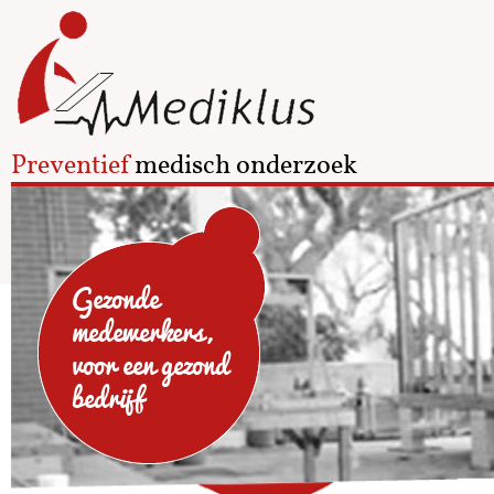
Preventief
medisch onderzoek
Gezonde
medewerkers,
voor een gezond
bedrijf