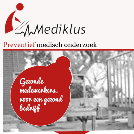
Preventief
medisch onderzoek
Gezonde
medewerkers,
voor een gezond
bedrijf