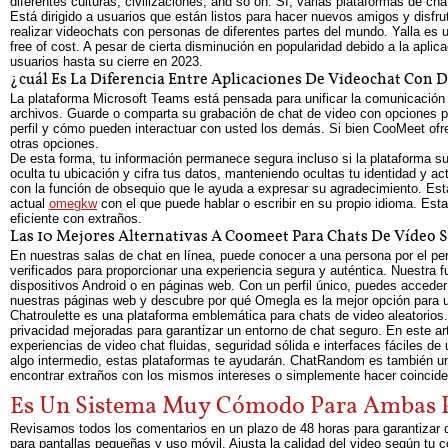
diferentes culturas, civilizaciones, and so on. Sí, varias plataformas de ch
Está dirigido a usuarios que están listos para hacer nuevos amigos y disf
realizar videochats con personas de diferentes partes del mundo. Yalla es 
free of cost. A pesar de cierta disminución en popularidad debido a la apli
usuarios hasta su cierre en 2023.
¿cuál Es La Diferencia Entre Aplicaciones De Videochat Con 
La plataforma Microsoft Teams está pensada para unificar la comunicación
archivos. Guarde o comparta su grabación de chat de video con opciones pe
perfil y cómo pueden interactuar con usted los demás. Si bien CooMeet ofr
otras opciones.
De esta forma, tu información permanece segura incluso si la plataforma su
oculta tu ubicación y cifra tus datos, manteniendo ocultas tu identidad y 
con la función de obsequio que le ayuda a expresar su agradecimiento. Esta
actual
omegkw
con el que puede hablar o escribir en su propio idioma. Est
eficiente con extraños.
Las 10 Mejores Alternativas A Coomeet Para Chats De Vídeo S
En nuestras salas de chat en línea, puede conocer a una persona por el p
verificados para proporcionar una experiencia segura y auténtica. Nuestra f
dispositivos Android o en páginas web. Con un perfil único, puedes accede
nuestras páginas web y descubre por qué Omegla es la mejor opción para un
Chatroulette es una plataforma emblemática para chats de video aleatorio
privacidad mejoradas para garantizar un entorno de chat seguro. En este ar
experiencias de video chat fluidas, seguridad sólida e interfaces fáciles 
algo intermedio, estas plataformas te ayudarán. ChatRandom es también un 
encontrar extraños con los mismos intereses o simplemente hacer coinciden
Es Un Sistema Muy Cómodo Para Ambas P
Revisamos todos los comentarios en un plazo de 48 horas para garantizar 
para pantallas pequeñas y uso móvil. Ajusta la calidad del video según t