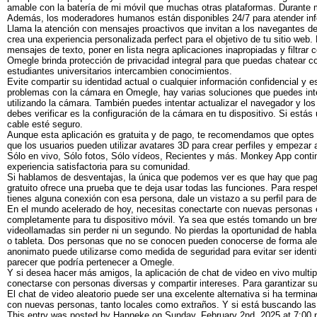
amable con la batería de mi móvil que muchas otras plataformas. Durante mi
Además, los moderadores humanos están disponibles 24/7 para atender info
Llama la atención con mensajes proactivos que invitan a los navegantes del
crea una experiencia personalizada perfect para el objetivo de tu sitio web
mensajes de texto, poner en lista negra aplicaciones inapropiadas y filtrar
Omegle brinda protección de privacidad integral para que puedas chatear 
estudiantes universitarios intercambien conocimientos.
Evite compartir su identidad actual o cualquier información confidencial y 
problemas con la cámara en Omegle, hay varias soluciones que puedes inte
utilizando la cámara. También puedes intentar actualizar el navegador y los
debes verificar es la configuración de la cámara en tu dispositivo. Si está
cable esté seguro.
Aunque esta aplicación es gratuita y de pago, te recomendamos que optes p
que los usuarios pueden utilizar avatares 3D para crear perfiles y empezar 
Sólo en vivo, Sólo fotos, Sólo vídeos, Recientes y más. Monkey App conti
experiencia satisfactoria para su comunidad.
Si hablamos de desventajas, la única que podemos ver es que hay que paga
gratuito ofrece una prueba que te deja usar todas las funciones. Para resp
tienes alguna conexión con esa persona, dale un vistazo a su perfil para d
En el mundo acelerado de hoy, necesitas conectarte con nuevas personas e
completamente para tu dispositivo móvil. Ya sea que estés tomando un brev
videollamadas sin perder ni un segundo. No pierdas la oportunidad de habla
o tableta. Dos personas que no se conocen pueden conocerse de forma alea
anonimato puede utilizarse como medida de seguridad para evitar ser identif
parecer que podría pertenecer a Omegle.
Y si desea hacer más amigos, la aplicación de chat de video en vivo multip
conectarse con personas diversas y compartir intereses. Para garantizar su
El chat de video aleatorio puede ser una excelente alternativa si ha termi
con nuevas personas, tanto locales como extraños. Y si está buscando las m
This entry was posted by Hanneke on
Sunday, February 2nd, 2025
at
7:00