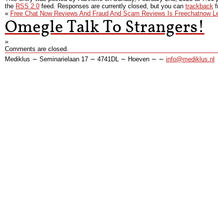
the
RSS 2.0
feed. Responses are currently closed, but you can
trackback
f
«
Free Chat Now Reviews And Fraud And Scam Reviews Is Freechatnow Le
Omegle Talk To Strangers!
»
Comments are closed.
Mediklus ∼ Seminarielaan 17 ∼ 4741DL ∼ Hoeven ∼ ∼
info@mediklus.nl