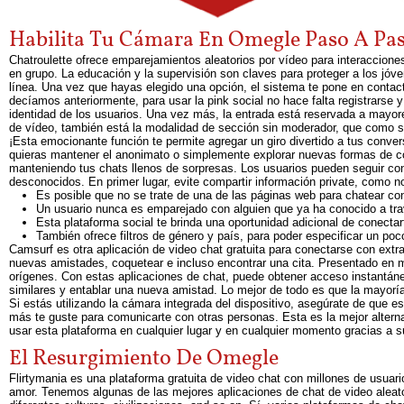
Habilita Tu Cámara En Omegle Paso A Pas
Chatroulette ofrece emparejamientos aleatorios por vídeo para interaccion
en grupo. La educación y la supervisión son claves para proteger a los jóve
línea. Una vez que hayas elegido una opción, el sistema te pone en contact
decíamos anteriormente, para usar la pink social no hace falta registrarse
identidad de los usuarios. Una vez más, la entrada está reservada a mayor
de vídeo, también está la modalidad de sección sin moderador, que como su
¡Esta emocionante función te permite agregar un giro divertido a tus conver
quieras mantener el anonimato o simplemente explorar nuevas formas de co
manteniendo tus chats llenos de sorpresas. Los usuarios pueden seguir co
desconocidos. En primer lugar, evite compartir información private, como 
Es posible que no se trate de una de las páginas web para chatear c
Un usuario nunca es emparejado con alguien que ya ha conocido a travé
Esta plataforma social te brinda una oportunidad adicional de conectar
También ofrece filtros de género y país, para poder especificar un poc
Camsurf es otra aplicación de video chat gratuita para conectarse con ext
nuevas amistades, coquetear e incluso encontrar una cita. Presentado en m
orígenes. Con estas aplicaciones de chat, puede obtener acceso instantáne
similares y entablar una nueva amistad. Lo mejor de todo es que la mayorí
Si estás utilizando la cámara integrada del dispositivo, asegúrate de que e
más te guste para comunicarte con otras personas. Esta es la mejor altern
usar esta plataforma en cualquier lugar y en cualquier momento gracias a s
El Resurgimiento De Omegle
Flirtymania es una plataforma gratuita de video chat con millones de usuar
amor. Tenemos algunas de las mejores aplicaciones de chat de video aleato