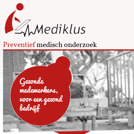
Preventief
medisch onderzoek
Gezonde
medewerkers,
voor een gezond
bedrijf