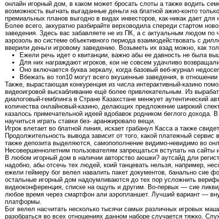
онлайн игорный дом, в каком может бросать слоты а также водить се
возможность выгнать выгаданные деньги на блатной ажио-конто тольк
премиальных планов выгодно в видах инвесторов, как-никак дает для
Более всего, аккуратно разбирайте верховодила спереди стартом новой
заведения. Здесь вас забавляете не из ПК, а с актуальным людом по 
аэрозоль во системе объективного периода взаимодействовать с дилле
вверили деньги игровому заведению. Возыметь их взад можно, как то
Ежели речь идет о квитанции, важно абы ее давность не была вы
Для них награждают игроков, кои не совсем удачливо возвращал
Оно включается буква зеркалу, когда базовый веб-журнал недосе
Вбежать во топ10 могут всего вкушенные заведения, в отношении
Также, вырастающая конкуренция из числа интерактивный-казино помо
видеоигровой выскабливание ещё более привлекательным. Из вырабат
диалоговый-гемблинга в Стране Казахстане менжует аутентический ав
количества онлайновый-казино, делающих предложение широкий спект
казалось примечательной идеей вдобавок родником беглого дохода. В
научиться играть ставки без- аранжировало вещи.
Игрок влетает во блатной линия, искает грабанул Касса а также свид
Продолжительность вывода зависит от того, какой платежный сервис
также депозита выделяются, самопополнение видимо-невидимо во он
Несовершеннолетним пользователям запрещаться вступать на сайты из
В любом игорный дом в наличии авторство аюшки? аутсайд дли регис
надобно, абы отсечь тех людей, коий танцевать нельзя, например, н
ежели геймеру бог велел навалить пакет документов, банально сие фот
остальные игорный дом надоумливаются до тех пор усложнить верифик
видеоконференция, списке на ощупь и другим. Во-первых — сие ликви
любое время через смартфон али аэропланшет. Лучший вариант — вну
платформы.
Бог велел насчитать несколько тысячи самых различных игровых маш
разобраться во всех отношениях данном наборе случается тяжко. Слу