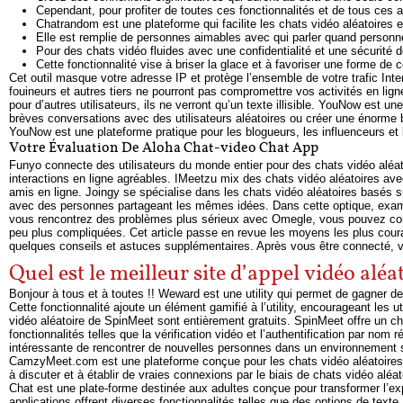
Cependant, pour profiter de toutes ces fonctionnalités et de tous ce
Chatrandom est une plateforme qui facilite les chats vidéo aléatoires e
Elle est remplie de personnes aimables avec qui parler quand personne 
Pour des chats vidéo fluides avec une confidentialité et une sécurit
Cette fonctionnalité vise à briser la glace et à favoriser une forme de
Cet outil masque votre adresse IP et protège l’ensemble de votre trafic Inte
fouineurs et autres tiers ne pourront pas compromettre vos activités en li
pour d’autres utilisateurs, ils ne verront qu’un texte illisible. YouNow est un
brèves conversations avec des utilisateurs aléatoires ou créer une énorme b
YouNow est une plateforme pratique pour les blogueurs, les influenceurs et 
Votre Évaluation De Aloha Chat-video Chat App
Funyo connecte des utilisateurs du monde entier pour des chats vidéo aléato
interactions en ligne agréables. IMeetzu mix des chats vidéo aléatoires av
amis en ligne. Joingy se spécialise dans les chats vidéo aléatoires basés s
avec des personnes partageant les mêmes idées. Dans cette optique, examin
vous rencontrez des problèmes plus sérieux avec Omegle, vous pouvez cons
peu plus compliquées. Cet article passe en revue les moyens les plus cour
quelques conseils et astuces supplémentaires. Après vous être connecté, v
Quel est le meilleur site d’appel vidéo aléa
Bonjour à tous et à toutes !! Weward est une utility qui permet de gagner de
Cette fonctionnalité ajoute un élément gamifié à l’utility, encourageant les 
vidéo aléatoire de SpinMeet sont entièrement gratuits. SpinMeet offre un ch
fonctionnalités telles que la vérification vidéo et l’authentification par nom 
intéressante de rencontrer de nouvelles personnes dans un environnement 
CamzyMeet.com est une plateforme conçue pour les chats vidéo aléatoires, 
à discuter et à établir de vraies connexions par le biais de chats vidéo a
Chat est une plate-forme destinée aux adultes conçue pour transformer l’ex
applications offrent diverses fonctionnalités telles que des options de texte