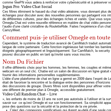
comme VeePN vous aidera à renforcer votre cybersécurité et à préserver vot
Jogan Pro: Video Chat Social
Ces filtres éliminent le hasard du chat vidéo aléatoire, vous donnant plus
échanges pour discuter avec des nouvelles personnes qui partagent vos int
de différentes cultures, pour des échanges riches et variés. Que vous soy
Omegla.Chat est votre nouvelle référence en matière de chat vidéo personnali
l’audio d’une clarté cristalline du RouletteRide. Faites l’expérience d’un chat
CamzyMeet.
Comment puis-je utiliser Omegle en toute 
Cependant, le système de traduction avancé de CamMatch traduit automati
langue de votre partenaire. Cette fonction ingénieuse fait tomber les barriè
éloignés géographiquement et linguistiquement. Sur CamMatch, la security d
pouvez discuter en public en tant qu’invité sans vous inscrire.
Nom Du Fichier
Il offre différents choix pour les hommes, les femmes, les couples et mêm
webcam en un seul clic. Chatiw est un salon de discussion en ligne gratuit et
fournir des informations personnelles supplémentaires.
L’idée d’une plateforme de chat en ligne a germé en 2009 dans l’esprit de 
était de favoriser la rencontre et la dialogue entre des personnes d’horizons
des discussions de groupe. Divers filtres sont disponibles pour affiner vo
une different de premier plan à Omegle, accessible gratuitement.
Video Call Random Chat – Live
», les enfants de moins de 13 ans ne sont pas autorisés à l’utiliser et la sur
savoir sur ce qu’est Omegle et sur son fonctionnement. Sa simplicité appare
pose des questions sur la sécurité et la protection de la vie privée.
Créez des connexions significatives qui durent au-delà d’une seule co