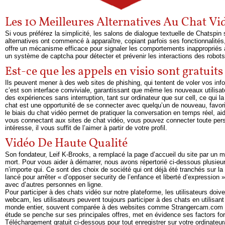
Les 10 Meilleures Alternatives Au Chat V
Si vous préférez la simplicité, les salons de dialogue textuelle de Chatspin
alternatives ont commencé à apparaître, copiant parfois ses fonctionnalité
offre un mécanisme efficace pour signaler les comportements inappropriés au
un système de captcha pour détecter et prévenir les interactions des robots
Est-ce que les appels en visio sont gratuits
Ils peuvent mener à des web sites de phishing, qui tentent de voler vos inf
c’est son interface conviviale, garantissant que même les nouveaux utilis
des expériences sans interruption, tant sur ordinateur que sur cell, ce qui
chat est une opportunité de se connecter avec quelqu’un de nouveau, favori
le biais du chat vidéo permet de pratiquer la conversation en temps réel, ai
vous connectant aux sites de chat vidéo, vous pouvez connecter toute per
intéresse, il vous suffit de l’aimer à partir de votre profil.
Vidéo De Haute Qualité
Son fondateur, Leif K-Brooks, a remplacé la page d’accueil du site par un mes
mort. Pour vous aider à démarrer, nous avons répertorié ci-dessous plusieu
n’importe qui. Ce sont des choix de société qui ont déjà été tranchés sur 
lancé pour arrêter « d’opposer security de l’enfance et liberté d’expressi
avec d’autres personnes en ligne.
Pour participer à des chats vidéo sur notre plateforme, les utilisateurs do
webcam, les utilisateurs peuvent toujours participer à des chats en utilisant 
monde entier, souvent comparée à des websites comme Strangercam.com en te
étude se penche sur ses principales offres, met en évidence ses factors for
Téléchargement gratuit ci-dessous pour tout enregistrer sur votre ordinateur