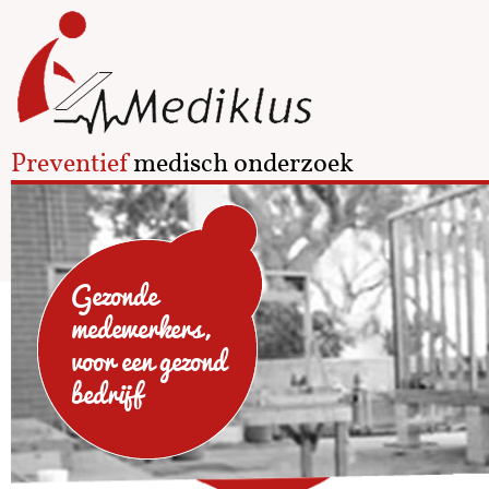
Preventief
medisch onderzoek
Gezonde
medewerkers,
voor een gezond
bedrijf