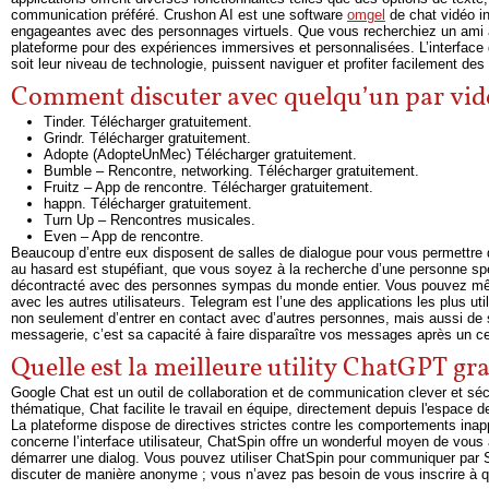
communication préféré. Crushon AI est une software
omgel
de chat vidéo i
engageantes avec des personnages virtuels. Que vous recherchiez un ami av
plateforme pour des expériences immersives et personnalisées. L’interface de
soit leur niveau de technologie, puissent naviguer et profiter facilement des 
Comment discuter avec quelqu’un par vid
Tinder. Télécharger gratuitement.
Grindr. Télécharger gratuitement.
Adopte (AdopteUnMec) Télécharger gratuitement.
Bumble – Rencontre, networking. Télécharger gratuitement.
Fruitz – App de rencontre. Télécharger gratuitement.
happn. Télécharger gratuitement.
Turn Up – Rencontres musicales.
Even – App de rencontre.
Beaucoup d’entre eux disposent de salles de dialogue pour vous permettre
au hasard est stupéfiant, que vous soyez à la recherche d’une personne sp
décontracté avec des personnes sympas du monde entier. Vous pouvez mêm
avec les autres utilisateurs. Telegram est l’une des applications les plus u
non seulement d’entrer en contact avec d’autres personnes, mais aussi de séc
messagerie, c’est sa capacité à faire disparaître vos messages après un cer
Quelle est la meilleure utility ChatGPT gra
Google Chat est un outil de collaboration et de communication clever et séc
thématique, Chat facilite le travail en équipe, directement depuis l'espace d
La plateforme dispose de directives strictes contre les comportements inappr
concerne l’interface utilisateur, ChatSpin offre un wonderful moyen de vous a
démarrer une dialog. Vous pouvez utiliser ChatSpin pour communiquer par 
discuter de manière anonyme ; vous n’avez pas besoin de vous inscrire à quo