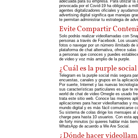
adecuada para su empresa. Para utilizar la 
provocada por el Covid-19 ha obligado a mi
agentes digitalizadores oficiales y ayudamos
advertising digital significa que manejas gr
te permitan administrar tu estrategia de adv
Evite Compartir Conteni
Solo podrás realizar videollamadas con Snap
personas a través de Facebook. Los usuarios
fotos o navegar por un número ilimitado de 
plataforma de chat alternativa, ofrece sala
a personas que conoces y puedes establecer 
de video y voz más amplio de la purple.
¿Cuál es la purple socia
Telegram es la purple social más segura par
encuestas, canales y grupos en la aplicació
Por suerte, Internet y las nuevas tecnologí
sus características particulares es que te r
world de chat de video Omegle es usado fre
trata este sitio web. Conoce las mejores ap
aplicaciones para hacer videollamadas y mu
mundo digital y es más fácil comunicarse co
Su sistema de colas dirige los mensajes al
charge para hasta 10 usuarios. Con esta ap
de forty minutos (si quieres hablar más ti
WhatsApp de acuerdo a We Are Social.
¿Dónde hacer videollam