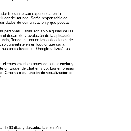
or freelance con experiencia en la
er lugar del mundo. Serás responsable de
habilidades de comunicación y que puedas
ras personas. Estas son soló algunas de las
l desarrollo y evolución de la aplicación
mundo, Tango es una de las aplicaciones de
so convertirte en un locutor que gana
musicales favoritos. Omegle utilizará tus
os clientes escriben antes de pulsar enviar y
te un widget de chat en vivo. Las empresas
s. Gracias a su función de visualización de
r.
ta de 60 días y descubra la solución