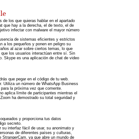
le
s de los que quieras hablar en el apartado
 que hay a la derecha, el de texto, el de
bjetivo infectar con malware el mayor número
usencia de sistemas eficientes y estrictos
an a los pequeños y ponen en peligro su
raños al azar sobre ciertos temas, lo que
 que los usuarios interactúan entre sí. Sin
so. Skype es una aplicación de chat de video
drás que pegar en el código de tu web.
ar. Utiliza un número de WhatsApp Business
 para la próxima vez que comente.
 aplica límite de participantes mientras el
o, Zoom ha demostrado su total seguridad y
bloqueados y proporciona tus datos
digo secreto.
su interfaz fácil de usar, su anonimato y
rsonas de diferentes países y culturas,
 de StrangerCam, ya que abre un mundo de