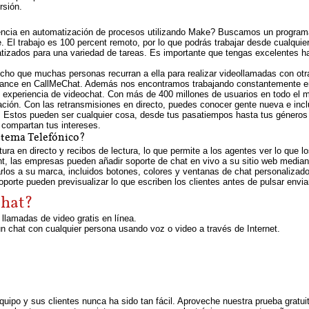
rsión.
encia en automatización de procesos utilizando Make? Buscamos un programad
 El trabajo es 100 percent remoto, por lo que podrás trabajar desde cualqui
matizados para una variedad de tareas. Es importante que tengas excelentes 
echo que muchas personas recurran a ella para realizar videollamadas con ot
lcance en CallMeChat. Además nos encontramos trabajando constantemente en e
 experiencia de videochat. Con más de 400 millones de usuarios en todo el 
ción. Con las retransmisiones en directo, puedes conocer gente nueva e inclu
. Estos pueden ser cualquier cosa, desde tus pasatiempos hasta tus géneros 
 compartan tus intereses.
stema Telefónico?
ura en directo y recibos de lectura, lo que permite a los agentes ver lo que l
, las empresas pueden añadir soporte de chat en vivo a su sitio web median
rlos a su marca, incluidos botones, colores y ventanas de chat personalizado
oporte pueden previsualizar lo que escriben los clientes antes de pulsar envia
chat?
llamadas de video gratis en línea.
n chat con cualquier persona usando voz o video a través de Internet.
uipo y sus clientes nunca ha sido tan fácil. Aproveche nuestra prueba gratui