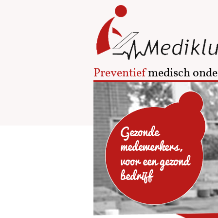
Preventief
medisch onde
Gezonde
medewerkers,
voor een gezond
bedrijf