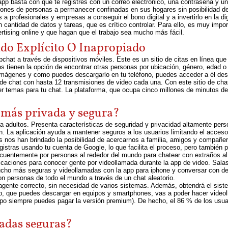
app basta con que te registres con un correo electrónico, una contraseña y un
llones de personas a permanecer confinadas en sus hogares sin posibilidad 
 a profesionales y empresas a conseguir el bono digital y a invertirlo en la di
an cantidad de datos y tareas, que es crítico controlar. Para ello, es muy imp
ertising online y que hagan que el trabajo sea mucho más fácil.
do Explícito O Inapropiado
chat a través de dispositivos móviles. Este es un sitio de citas en línea que
 tienen la opción de encontrar otras personas por ubicación, género, edad o
imágenes y como puedes descargarlo en tu teléfono, puedes acceder a él desd
s de chat con hasta 12 transmisiones de video cada una. Con este sitio de cha
temas para tu chat. La plataforma, que ocupa cinco millones de minutos de e
l más privada y segura?
a adultos. Presenta características de seguridad y privacidad altamente pers
n. La aplicación ayuda a mantener seguros a los usuarios limitando el acceso 
as nos han brindado la posibilidad de acercarnos a familia, amigos y compañe
egistras usando tu cuenta de Google, lo que facilita el proceso, pero también p
cuentemente por personas al rededor del mundo para chatear con extraños al
licaciones para conocer gente por videollamada durante la app de video. Sal
cho más seguras y videollamadas con la app para iphone y conversar con de
n personas de todo el mundo a través de un chat aleatorio.
 agente correcto, sin necesidad de varios sistemas. Además, obtendrá el sis
p, que puedes descargar en equipos y smartphones, vas a poder hacer videol
empo siempre puedes pagar la versión premium). De hecho, el 86 % de los usu
adas seguras?