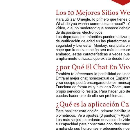
Los 10 Mejores Sitios W
Para utilizar Omegle, lo primero que tienes
What do you wanna communicate about?. Y 
vídeo, o el no moderado que aparece debajo 
de dispositivos electrónicos.
Los depredadores infantiles pueden utilizar 
de verificación de edad en las plataformas 
seguridad y bienestar. Monkey, una plataform
hace que la conversación sea más interesante
embargo, estas características a veces pued
ampliamente utilizada que existe desde hac
¿por Qué El Chat En Viv
También te ofrecemos la posibilidad de usar
Entra al mejor chat homosexual de España y
y su equipo podrá encargarse de los mensaj
Funciona de forma muy similar a Zoom, aunque
propio servidor lo resista. Para hacer uso 
puedes hacer uso de ella sin problemas.
¿Qué es la aplicación C2
Para habilitar esta opción, primero habilit
biométricos. Ve a ajustes (3 puntos) > Ajust
Los más viejos recordarán servicios de vi
su capacidad para conectarte con desconoci
ampliando sus horizontes y adquiriendo nue