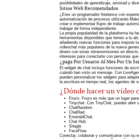
posibilidades de aprendizaje, amistad y dive
Sitios Web Recomendados
¿Eres un programador freelance con experi
automatización de procesos utilizando Make.
crear e implementar flujos de trabajo auto
trabajar de forma independiente.
La propia popularidad de la plataforma ha h
herramientas disponibles que tienes a tu a
añadiendo nuevas funciones para mejorar tu
videochat más populares de la nueva genera
dinero con estas retransmisiones en directo
intereses para conectarte con personas que
¿paga Por Usuario Al Mes Por Un Si
El widget de chat incluye funciones de escrit
cuándo han visto un mensaje. Con LiveAgent
pueden personalizar los widgets para adapta
la escritura en tiempo real, los agentes de s
¿Dónde hacer un vídeo 
Fruzo. Fruzo es más que un lugar para 
Tinychat. Con TinyChat, puedes abrir u
ChatRandom.
ChatRad.
EmeraldChat.
Chat Hub.
Shagle.
FaceFlow.
Conectar, colaborar y comunicarse con su eq