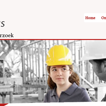
Home
On
rzoek