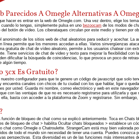
eb Parecidos A Omegle Alternativas A Omeg
 que hacer es entrar en la web de Omegle.com. Una vez dentro, elige los tema
cuando lo tengas, simplemente pulsa en uno
bezoocam
de los modos de chat
del botón de vídeo. Los ciberataques circulan por este medio y tienen por o
el anonimato de los sitios web de chat aleatorios para seducir y acechar. La a
en línea permite que los menores accedan a ellas. Varios sinvergüenzas atac
a gratuita de chat de vídeo aleatorio, permite a los usuarios chatear con ext
. Tiene servicios de chat de video y texto para mejorar la flexibilidad con la
en dificultar la búsqueda de coincidencias, lo que provoca un poco de retra
e algún tiempo.
o 3cx Es Gratuito?
 nuestro configurador para que te genere un código de javascript que solo ten
 encuentra canales con chicos de tu ciudad con los que hablar, ligar o qued
es por usted. Guarda mi nombre, correo electrónico y web en este navegador
 con las ventajas de que no es necesario registrarse para utilizarla y que no
de ella, basta con acceder a la plataforma de Zoom y registrarse. Sin embarg
?
a la función de bloqueo de chat como se explicó anteriormente. Toca en Chats 
es de bloqueo de chat > ​​habilita Ocultar chats bloqueados > establece un có
́deo chat como Omegle o Chatroulette. StrangerCam está muy bien valorada por 
dos de todo el mundo sin necesidad de tener una cuenta. Puedes conozca pe
vas perspectivas. Esta diversidad es un de las funciones más interesantes