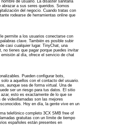
 nombre de usuario. La disaster sanitaria
de abrazar a sus seres queridos. Somos
gitalización del negocio. Cuando tratas con
ortante rodearse de herramientas online que
 le permite a los usuarios conectarse con
 palabras clave. También es posible subir
e casi cualquier lugar. TinyChat, una
t, no tienes que pagar porque puedes invitar
misión al día, ofrece el servicio de chat
onalizables. Pueden configurar bots,
solo a aquellos con el contacto del usuario.
ros, aunque sea de forma virtual. Una de
uede ser un riesgo para tus datos. El sitio
 azar, esto es exactamente de lo que se
as de videollamadas son las mejores
sconocidos. Hoy en día, la gente vive en un
tema telefónico completo 3CX SMB free of
lamadas gratuitas con un límite de tiempo
arios españoles están presentes en