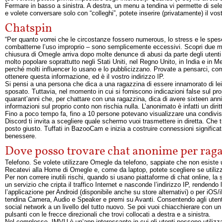
Fermare in basso a sinistra. A destra, un menu a tendina vi permette di selez
e volete conversare solo con “colleghi”, potete inserire (privatamente) il vos
Chatspin
“Per quanto vorrei che le circostanze fossero numerous, lo stress e le spese
combatterne l’uso improprio – sono semplicemente eccessivi. Scopri due metod
chiusura di Omegle arriva dopo molte denunce di abusi da parte degli utenti c
molto popolare soprattutto negli Stati Uniti, nel Regno Unito, in India e in 
perché molti influencer lo usano e lo pubblicizzano. Provate a pensarci, c
ottenere questa informazione, ed è il vostro indirizzo IP.
Si pensi a una persona che dica a una ragazzina di essere innamorato di lei
sposato. Tuttavia, nel momento in cui si forniscono indicazioni false sul pr
quarant’anni che, per chattare con una ragazzina, dica di avere sixteen anni
informazioni sul proprio conto non rischia nulla. L’anonimato è infatti un dir
Fino a poco tempo fa, fino a 10 persone potevano visualizzare una condivisio
Discord ti invita a scegliere quale schermo vuoi trasmettere in diretta. Che 
posto giusto. Tuffati in BazooCam e inizia a costruire connessioni significat
benessere.
Dove posso trovare chat anonime per rag
Telefono. Se volete utilizzare Omegle da telefono, sappiate che non esiste u
Recatevi alla Home di Omegle e, come da laptop, potete scegliere se utilizz
Per non correre inutili rischi, quando si usano piattaforme di chat online, la
un servizio che cripta il traffico Internet e nasconde l’indirizzo IP, renden
l’applicazione per Android (disponibile anche su store alternativi) o per iO
tendina Camera, Audio e Speaker e premi su Avanti. Consentendo agli utenti
social network a un livello del tutto nuovo. Se poi vuoi chiacchierare con un
pulsanti con le frecce direzionali che trovi collocati a destra e a sinistra.
Nel complesso, IMVU è un’app interessante in cui gli utenti possono utilizzar