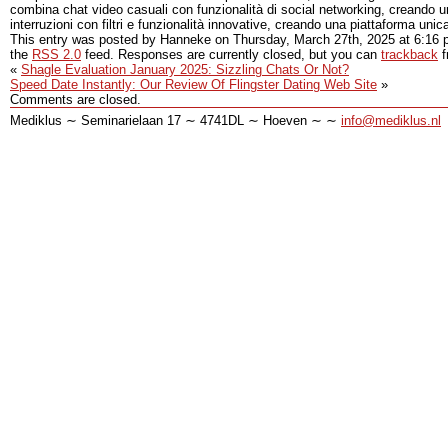
combina chat video casuali con funzionalità di social networking, creando u
interruzioni con filtri e funzionalità innovative, creando una piattaforma unic
This entry was posted by Hanneke on
Thursday, March 27th, 2025
at
6:16 
the
RSS 2.0
feed. Responses are currently closed, but you can
trackback
f
«
Shagle Evaluation January 2025: Sizzling Chats Or Not?
Speed Date Instantly: Our Review Of Flingster Dating Web Site
»
Comments are closed.
Mediklus ∼ Seminarielaan 17 ∼ 4741DL ∼ Hoeven ∼ ∼
info@mediklus.nl