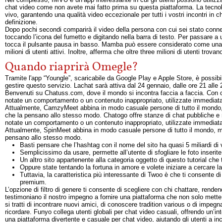
chat video come non avete mai fatto prima su questa piattaforma. La tecnolog
vivo, garantendo una qualità video eccezionale per tutti i vostri incontri in ch
definizione.
Dopo pochi secondi comparirà il video della persona con cui sei stato conness
toccando l’icona del fumetto e digitando nella barra di testo. Per passare a u
tocca il pulsante pausa in basso. Mamba può essere considerato come una dell
milioni di utenti attivi. Inoltre, afferma che oltre three milioni di utenti trovan
Quando riaprirà Omegle?
Tramite l'app “Youngle”, scaricabile da Google Play e Apple Store, è possib
gestire questo servizio. Lachat sarà attiva dal 24 gennaio, dalle ore 21 alle 
Benvenuti su Chatuss.com, dove il mondo si incontra faccia a faccia. Con c
notate un comportamento o un contenuto inappropriato, utilizzate immediat
Attualmente, CamzyMeet abbina in modo casuale persone di tutto il mondo, 
che la pensano allo stesso modo. Chatogo offre stanze di chat pubbliche e no
notate un comportamento o un contenuto inappropriato, utilizzate immediata
Attualmente, SpinMeet abbina in modo casuale persone di tutto il mondo, ma
pensano allo stesso modo.
Basti pensare che l’hashtag con il nome del sito ha quasi 5 miliardi di 
Semplicissimo da usare, permette all’utente di sfogliare le foto inseri
Un altro sito appartenente alla categoria oggetto di questo tutorial ch
Oppure state tentando la fortuna in amore e volete iniziare a cercare l
Tuttavia, la caratteristica più interessante di Twoo è che ti consente d
premium.
L’opzione di filtro di genere ti consente di scegliere con chi chattare, rende
testimoniano il nostro impegno a fornire una piattaforma che non solo mette 
si tratti di incontrare nuovi amici, di conoscere tradition various o di impe
ricordare. Funyo collega utenti globali per chat video casuali, offrendo un’in
una piattaforma divertente e casuale per chat video, aiutando gli utenti a 