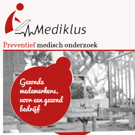
Preventief
medisch onderzoek
Gezonde
medewerkers,
voor een gezond
bedrijf