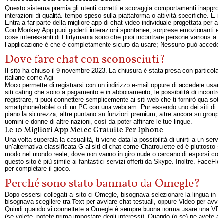
Questo sistema premia gli utenti corretti e scoraggia comportamenti inappro
interazioni di qualità, tempo speso sulla piattaforma o attività specifiche. È 
Entra a far parte della migliore app di chat video individuale progettata per a
Con Monkey App puoi goderti interazioni spontanee, sorprese emozionanti e s
cose interessanti di Flirtymania sono che puoi incontrare persone various a liv
l’applicazione è che è completamente sicuro da usare; Nessuno può accedere
Dove fare chat con sconosciuti?
Il sito ha chiuso il 9 novembre 2023. La chiusura è stata presa con particolar
italiane come Agi.
Moco permette di registrarsi con un indirizzo e-mail oppure di accedere us
siti dating che sono a pagamento e in abbonamento, le possibilità di incon
registrare, ti puoi connettere semplicemente ai siti web che ti fornirò qua s
smartphone/tablet o di un PC con una webcam. Pur essendo uno dei siti di ri
piano la sicurezza, altre puntano su funzioni premium, altre ancora su group
uomini e donne di altre nazioni, così da poter affinare le tue lingue.
Le 10 Migliori App Meteo Gratuite Per Iphone
Una volta superata la casualità, ti viene data la possibilità di unirti a un ser
un’alternativa classificata G ai siti di chat come Chatroulette ed è piuttost
modo nel mondo reale, dove non vanno in giro nude o cercano di esporsi c
questo sito è più simile ai fantastici servizi offerti da Skype. Inoltre, Face
per completare il gioco.
Perché sono stato bannato da Omegle?
Dopo essersi collegati al sito di Omegle, bisognava selezionare la lingua in c
bisognava scegliere tra Text per avviare chat testuali, oppure Video per avv
Quindi quando vi connettete a Omegle è sempre buona norma usare una VPN,
(se volete, potete prima impostare degli interessi). Quando (o se) ne avet