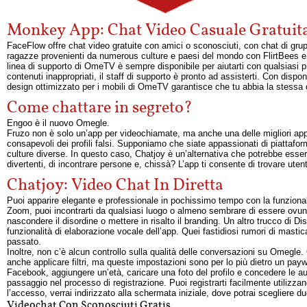
Monkey App: Chat Video Casuale Gratuita
FaceFlow offre chat video gratuite con amici o sconosciuti, con chat di gr
ragazze provenienti da numerous culture e paesi del mondo con FlirtBees e cos
linea di supporto di OmeTV è sempre disponibile per aiutarti con qualsiasi 
contenuti inappropriati, il staff di supporto è pronto ad assisterti. Con disp
design ottimizzato per i mobili di OmeTV garantisce che tu abbia la stessa 
Come chattare in segreto?
Engoo è il nuovo Omegle.
Fruzo non è solo un’app per videochiamate, ma anche una delle migliori app 
consapevoli dei profili falsi. Supponiamo che siate appassionati di piattafo
culture diverse. In questo caso, Chatjoy è un’alternativa che potrebbe essere
divertenti, di incontrare persone e, chissà? L’app ti consente di trovare utenti
Chatjoy: Video Chat In Diretta
Puoi apparire elegante e professionale in pochissimo tempo con la funzional
Zoom, puoi incontrarti da qualsiasi luogo o almeno sembrare di essere ovunqu
nascondere il disordine o mettere in risalto il branding. Un altro trucco di Di
funzionalità di elaborazione vocale dell’app. Quei fastidiosi rumori di mast
passato.
Inoltre, non c’è alcun controllo sulla qualità delle conversazioni su Omegl
anche applicare filtri, ma queste impostazioni sono per lo più dietro un payw
Facebook, aggiungere un’età, caricare una foto del profilo e concedere le 
passaggio nel processo di registrazione. Puoi registrarti facilmente utilizza
l’accesso, verrai indirizzato alla schermata iniziale, dove potrai scegliere du
Videochat Con Sconosciuti Gratis