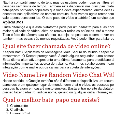
Não há compartilhamento de tela, mas os usuários podem usar os filtros e
pessoas sem limite de tempo. Também está disponível nas principais plataf
bate-papos por vídeo populares que você deve experimentar. Muitos deles o
encontrar nos aplicativos de namoro comuns. Mas vamos agora tentar compa
vale a pena considerá-los. O bate-papo de vídeo aleatório é um serviço qu
Aplicativos
Outra diferença é que esta plataforma pede por um cadastro para suas con
maior qualidade de vídeo, além de remover todos os anúncios. Até o momen
Tudo é feito de câmera para câmera, ou seja, as pessoas podem se ver e
também, mas essas são menos requisitadas. Você pode filtrar para falar co
Qual site fazer chamada de vídeo online?
KeeperChat: O Aplicativo de Mensagens Mais Seguro do Mundo Keeper Sec
ransomware. O Keeper protege você. A cada alguns segundos, uma pessoa
Essa última alternativa representa uma ótima ferramenta para o cotidiano 
informações importantes acerca do trabalho. Assim, os colaboradores fic
integração com e mail e outros canais para a coleta de interações.
Video Name Live Random Video Chat With
Nesse sentido, o Omegle também não é diferente e disponibiliza um recurs
parecidos e em qualquer lugar do mundo, com chat e vídeo, as pessoas po
pessoas ficavam em casa é muito simples. Basta entrar no site da platafor
preciso fazer cadastro, indicar nome, gênero ou qualquer outra informação.
Qual o melhor bate-papo que existe?
Chatroulette.
ChatHub.
Emerald Chat.