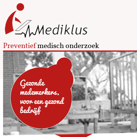
Preventief
medisch onderzoek
Gezonde
medewerkers,
voor een gezond
bedrijf