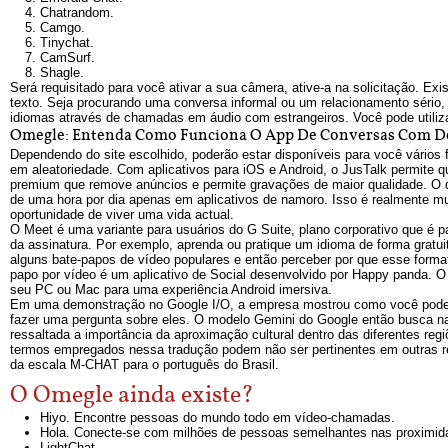
Chatrandom.
Camgo.
Tinychat.
CamSurf.
Shagle.
Será requisitado para você ativar a sua câmera, ative-a na solicitação. Ex
texto. Seja procurando uma conversa informal ou um relacionamento sério, 
idiomas através de chamadas em áudio com estrangeiros. Você pode utiliz
Omegle: Entenda Como Funciona O App De Conversas Com D
Dependendo do site escolhido, poderão estar disponíveis para você vários
em aleatoriedade. Com aplicativos para iOS e Android, o JusTalk permite
premium que remove anúncios e permite gravações de maior qualidade. O
de uma hora por dia apenas em aplicativos de namoro. Isso é realmente m
oportunidade de viver uma vida actual.
O Meet é uma variante para usuários do G Suite, plano corporativo que 
da assinatura. Por exemplo, aprenda ou pratique um idioma de forma gra
alguns bate-papos de vídeo populares e então perceber por que esse forma
papo por vídeo é um aplicativo de Social desenvolvido por Happy panda. O
seu PC ou Mac para uma experiência Android imersiva.
Em uma demonstração no Google I/O, a empresa mostrou como você pode ab
fazer uma pergunta sobre eles. O modelo Gemini do Google então busca n
ressaltada a importância da aproximação cultural dentro das diferentes reg
termos empregados nessa tradução podem não ser pertinentes em outras reg
da escala M-CHAT para o português do Brasil.
O Omegle ainda existe?
Hiyo. Encontre pessoas do mundo todo em vídeo-chamadas.
Hola. Conecte-se com milhões de pessoas semelhantes nas proximid
LightChat.