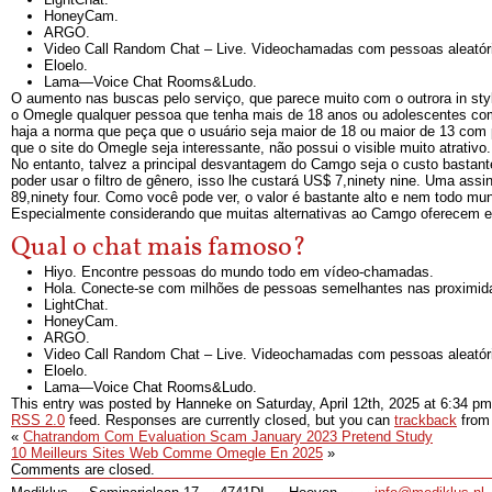
HoneyCam.
ARGO.
Video Call Random Chat – Live. Videochamadas com pessoas aleatór
Eloelo.
Lama—Voice Chat Rooms&Ludo.
O aumento nas buscas pelo serviço, que parece muito com o outrora in sty
o Omegle qualquer pessoa que tenha mais de 18 anos ou adolescentes com
haja a norma que peça que o usuário seja maior de 18 ou maior de 13 com p
que o site do Omegle seja interessante, não possui o visible muito atrativo.
No entanto, talvez a principal desvantagem do Camgo seja o custo bastan
poder usar o filtro de gênero, isso lhe custará US$ 7,ninety nine. Uma as
89,ninety four. Como você pode ver, o valor é bastante alto e nem todo mun
Especialmente considerando que muitas alternativas ao Camgo oferecem e
Qual o chat mais famoso?
Hiyo. Encontre pessoas do mundo todo em vídeo-chamadas.
Hola. Conecte-se com milhões de pessoas semelhantes nas proximid
LightChat.
HoneyCam.
ARGO.
Video Call Random Chat – Live. Videochamadas com pessoas aleatór
Eloelo.
Lama—Voice Chat Rooms&Ludo.
This entry was posted by Hanneke on
Saturday, April 12th, 2025
at
6:34 pm
RSS 2.0
feed. Responses are currently closed, but you can
trackback
from 
«
Chatrandom Com Evaluation Scam January 2023 Pretend Study
10 Meilleurs Sites Web Comme Omegle En 2025
»
Comments are closed.