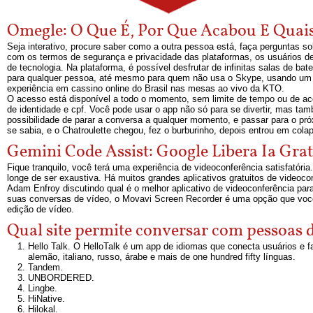
Omegle: O Que É, Por Que Acabou E Quais
Seja interativo, procure saber como a outra pessoa está, faça perguntas so
com os termos de segurança e privacidade das plataformas, os usuários de
de tecnologia. Na plataforma, é possível desfrutar de infinitas salas de ba
para qualquer pessoa, até mesmo para quem não usa o Skype, usando um hy
experiência em cassino online do Brasil nas mesas ao vivo da KTO.
O acesso está disponível a todo o momento, sem limite de tempo ou de ac
de identidade e cpf. Você pode usar o app não só para se divertir, mas ta
possibilidade de parar a conversa a qualquer momento, e passar para o próx
se sabia, e o Chatroulette chegou, fez o burburinho, depois entrou em col
Gemini Code Assist: Google Libera Ia Gra
Fique tranquilo, você terá uma experiência de videoconferência satisfatória
longe de ser exaustiva. Há muitos grandes aplicativos gratuitos de videoco
Adam Enfroy discutindo qual é o melhor aplicativo de videoconferência par
suas conversas de vídeo, o Movavi Screen Recorder é uma opção que você 
edição de vídeo.
Qual site permite conversar com pessoas
Hello Talk. O HelloTalk é um app de idiomas que conecta usuários e fa
alemão, italiano, russo, árabe e mais de one hundred fifty línguas.
Tandem.
UNBORDERED.
Lingbe.
HiNative.
Hilokal.