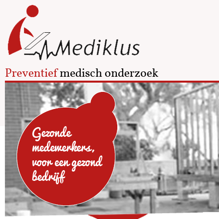
Preventief
medisch onderzoek
Gezonde
medewerkers,
voor een gezond
bedrijf