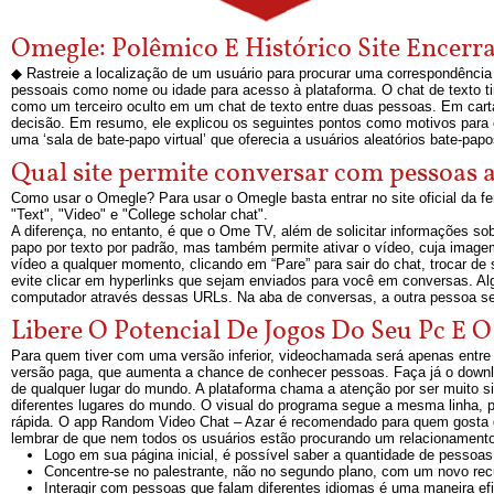
Omegle: Polêmico E Histórico Site Encerra
◆ Rastreie a localização de um usuário para procurar uma correspondênci
pessoais como nome ou idade para acesso à plataforma. O chat de texto ti
como um terceiro oculto em um chat de texto entre duas pessoas. Em carta 
decisão. Em resumo, ele explicou os seguintes pontos como motivos par
uma ‘sala de bate-papo virtual’ que oferecia a usuários aleatórios bate-p
Qual site permite conversar com pessoas a
Como usar o Omegle? Para usar o Omegle basta entrar no site oficial da fe
"Text", "Video" e "College scholar chat".
A diferença, no entanto, é que o Ome TV, além de solicitar informações sob
papo por texto por padrão, mas também permite ativar o vídeo, cuja image
vídeo a qualquer momento, clicando em “Pare” para sair do chat, trocar d
evite clicar em hyperlinks que sejam enviados para você em conversas. Al
computador através dessas URLs. Na aba de conversas, a outra pessoa sem
Libere O Potencial De Jogos Do Seu Pc E
Para quem tiver com uma versão inferior, videochamada será apenas entr
versão paga, que aumenta a chance de conhecer pessoas. Faça já o downl
de qualquer lugar do mundo. A plataforma chama a atenção por ser muito s
diferentes lugares do mundo. O visual do programa segue a mesma linha, p
rápida. O app Random Video Chat – Azar é recomendado para quem gosta 
lembrar de que nem todos os usuários estão procurando um relacionamento 
Logo em sua página inicial, é possível saber a quantidade de pessoa
Concentre-se no palestrante, não no segundo plano, com um novo recu
Interagir com pessoas que falam diferentes idiomas é uma maneira efi