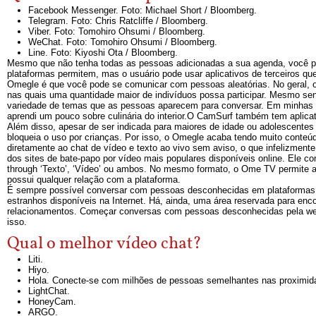
Facebook Messenger. Foto: Michael Short / Bloomberg.
Telegram. Foto: Chris Ratcliffe / Bloomberg.
Viber. Foto: Tomohiro Ohsumi / Bloomberg.
WeChat. Foto: Tomohiro Ohsumi / Bloomberg.
Line. Foto: Kiyoshi Ota / Bloomberg.
Mesmo que não tenha todas as pessoas adicionadas a sua agenda, você 
plataformas permitem, mas o usuário pode usar aplicativos de terceiros q
Omegle é que você pode se comunicar com pessoas aleatórias. No geral, 
nas quais uma quantidade maior de indivíduos possa participar. Mesmo s
variedade de temas que as pessoas aparecem para conversar. Em minhas ex
aprendi um pouco sobre culinária do interior.O CamSurf também tem aplicat
Além disso, apesar de ser indicada para maiores de idade ou adolescentes
bloqueia o uso por crianças. Por isso, o Omegle acaba tendo muito conteúd
diretamente ao chat de vídeo e texto ao vivo sem aviso, o que infelizmen
dos sites de bate-papo por vídeo mais populares disponíveis online. Ele co
through ‘Texto’, ‘Vídeo’ ou ambos. No mesmo formato, o Ome TV permite 
possui qualquer relação com a plataforma.
É sempre possível conversar com pessoas desconhecidas em plataformas d
estranhos disponíveis na Internet. Há, ainda, uma área reservada para 
relacionamentos. Começar conversas com pessoas desconhecidas pela web 
isso.
Qual o melhor vídeo chat?
Liti.
Hiyo.
Hola. Conecte-se com milhões de pessoas semelhantes nas proximid
LightChat.
HoneyCam.
ARGO.