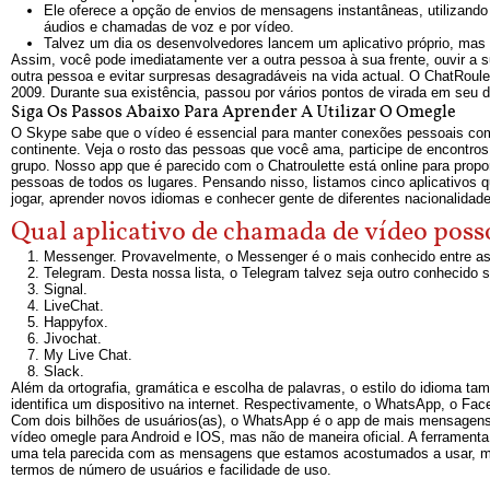
Ele oferece a opção de envios de mensagens instantâneas, utilizando
áudios e chamadas de voz e por vídeo.
Talvez um dia os desenvolvedores lancem um aplicativo próprio, mas a
Assim, você pode imediatamente ver a outra pessoa à sua frente, ouvir a 
outra pessoa e evitar surpresas desagradáveis na vida actual. O ChatRoule
2009. Durante sua existência, passou por vários pontos de virada em seu d
Siga Os Passos Abaixo Para Aprender A Utilizar O Omegle
O Skype sabe que o vídeo é essencial para manter conexões pessoais com
continente. Veja o rosto das pessoas que você ama, participe de encontr
grupo. Nosso app que é parecido com o Chatroulette está online para pro
pessoas de todos os lugares. Pensando nisso, listamos cinco aplicativos
jogar, aprender novos idiomas e conhecer gente de diferentes nacionalidad
Qual aplicativo de chamada de vídeo pos
Messenger. Provavelmente, o Messenger é o mais conhecido entre as r
Telegram. Desta nossa lista, o Telegram talvez seja outro conhecido 
Signal.
LiveChat.
Happyfox.
Jivochat.
My Live Chat.
Slack.
Além da ortografia, gramática e escolha de palavras, o estilo do idioma 
identifica um dispositivo na internet. Respectivamente, o WhatsApp, o 
Com dois bilhões de usuários(as), o WhatsApp é o app de mais mensagens 
vídeo omegle para Android e IOS, mas não de maneira oficial. A ferrament
uma tela parecida com as mensagens que estamos acostumados a usar, mas
termos de número de usuários e facilidade de uso.