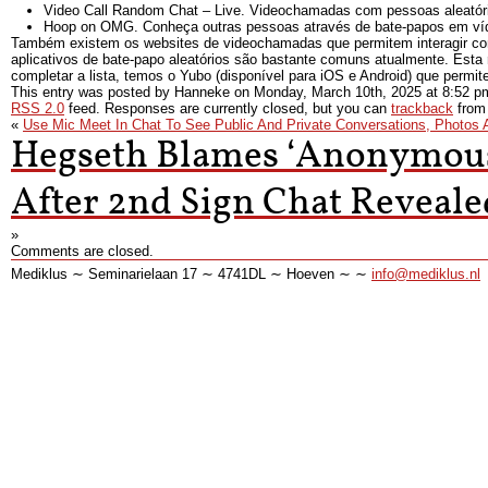
Video Call Random Chat – Live. Videochamadas com pessoas aleatór
Hoop on OMG. Conheça outras pessoas através de bate-papos em ví
Também existem os websites de videochamadas que permitem interagir com
aplicativos de bate-papo aleatórios são bastante comuns atualmente. Esta
completar a lista, temos o Yubo (disponível para iOS e Android) que perm
This entry was posted by Hanneke on
Monday, March 10th, 2025
at
8:52 p
RSS 2.0
feed. Responses are currently closed, but you can
trackback
from 
«
Use Mic Meet In Chat To See Public And Private Conversations, Photos 
Hegseth Blames ‘Anonymou
After 2nd Sign Chat Reveale
»
Comments are closed.
Mediklus ∼ Seminarielaan 17 ∼ 4741DL ∼ Hoeven ∼ ∼
info@mediklus.nl