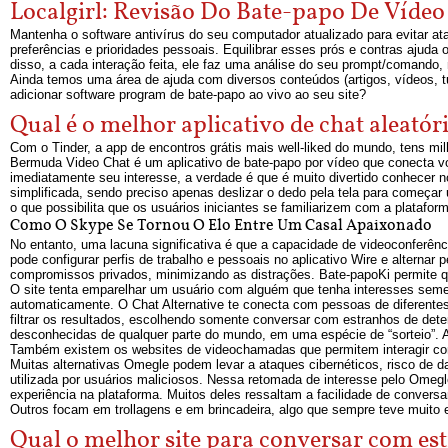
Localgirl: Revisão Do Bate-papo De Vídeo
Mantenha o software antivírus do seu computador atualizado para evitar a
preferências e prioridades pessoais. Equilibrar esses prós e contras ajuda
disso, a cada interação feita, ele faz uma análise do seu prompt/comando
Ainda temos uma área de ajuda com diversos conteúdos (artigos, vídeos, tu
adicionar software program de bate-papo ao vivo ao seu site?
Qual é o melhor aplicativo de chat aleató
Com o Tinder, a app de encontros grátis mais well-liked do mundo, tens mi
Bermuda Video Chat é um aplicativo de bate-papo por vídeo que conecta vo
imediatamente seu interesse, a verdade é que é muito divertido conhecer
simplificada, sendo preciso apenas deslizar o dedo pela tela para começ
o que possibilita que os usuários iniciantes se familiarizem com a platafor
Como O Skype Se Tornou O Elo Entre Um Casal Apaixonado
No entanto, uma lacuna significativa é que a capacidade de videoconferên
pode configurar perfis de trabalho e pessoais no aplicativo Wire e alternar
compromissos privados, minimizando as distrações. Bate-papoKi permite q
O site tenta emparelhar um usuário com alguém que tenha interesses seme
automaticamente. O Chat Alternative te conecta com pessoas de diferentes
filtrar os resultados, escolhendo somente conversar com estranhos de dete
desconhecidas de qualquer parte do mundo, em uma espécie de “sorteio”.
Também existem os websites de videochamadas que permitem interagir co
Muitas alternativas Omegle podem levar a ataques cibernéticos, risco de d
utilizada por usuários maliciosos. Nessa retomada de interesse pelo Omeg
experiência na plataforma. Muitos deles ressaltam a facilidade de convers
Outros focam em trollagens e em brincadeira, algo que sempre teve muito
Qual o melhor site para conversar com es