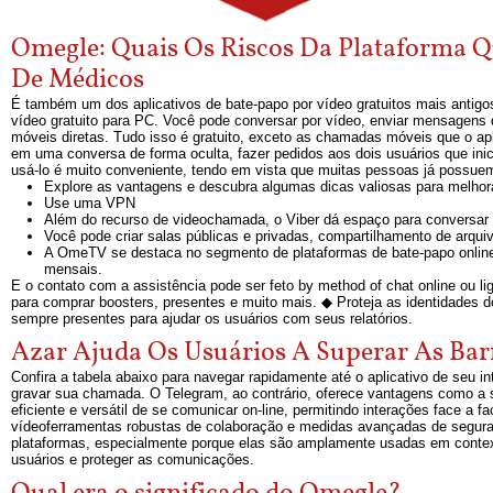
Omegle: Quais Os Riscos Da Plataforma Q
De Médicos
É também um dos aplicativos de bate-papo por vídeo gratuitos mais antigos 
vídeo gratuito para PC. Você pode conversar por vídeo, enviar mensagens
móveis diretas. Tudo isso é gratuito, exceto as chamadas móveis que o ap
em uma conversa de forma oculta, fazer pedidos aos dois usuários que inic
usá-lo é muito conveniente, tendo em vista que muitas pessoas já possuem
Explore as vantagens e descubra algumas dicas valiosas para melhora
Use uma VPN
Além do recurso de videochamada, o Viber dá espaço para conversar 
Você pode criar salas públicas e privadas, compartilhamento de arquivo
A OmeTV se destaca no segmento de plataformas de bate-papo online
mensais.
E o contato com a assistência pode ser feto by method of chat online ou l
para comprar boosters, presentes e muito mais. ◆ Proteja as identidades d
sempre presentes para ajudar os usuários com seus relatórios.
Azar Ajuda Os Usuários A Superar As Barr
Confira a tabela abaixo para navegar rapidamente até o aplicativo de seu 
gravar sua chamada. O Telegram, ao contrário, oferece vantagens como a 
eficiente e versátil de se comunicar on-line, permitindo interações face a
vídeoferramentas robustas de colaboração e medidas avançadas de segura
plataformas, especialmente porque elas são amplamente usadas em context
usuários e proteger as comunicações.