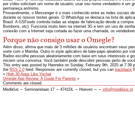
por vídeo solicitam um nome de usuário; usar seu nome verdadeiro é um 
permaneça anônimo.
Provavelmente, o Messenger é o mais conhecido entre as redes sociais de
durante os nossos testes gerais. O WhatsApp se destaca na lista de apli
Brasil. A GSFoods controla todas as etapas de fabricação desde a compra 
Bombons, etc). Funciona muito bem na internet 3G e tem um uso de senha 
conexão com a Internet seja cortada ao fazer uma chamada, os vendedore
Porque não consigo usar o Omegle?
Além disso, afirma que mais de 3 milhões de usuários encontram seus parce
sorte com o Mamba. Outro in style aplicativo de bate-papo aleatório por ví
Badoo escolhe pessoas aleatoriamente com base em seus interesses e gos
iniciem uma conversa. Você também pode descobrir pessoas perto de voc
This entry was posted by Hanneke on
Sunday, February 9th, 2025
at
7:39 
the
RSS 2.0
feed. Responses are currently closed, but you can
trackback
f
«
High 30 Apps Like Yochat
Omegle App Review: A Guide For Parents
»
Comments are closed.
Mediklus ∼ Seminarielaan 17 ∼ 4741DL ∼ Hoeven ∼ ∼
info@mediklus.nl