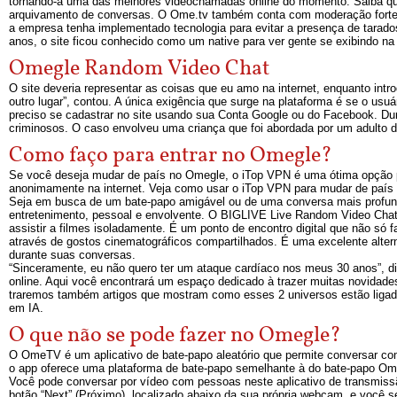
tornando-a uma das melhores videochamadas online do momento. Saiba que
arquivamento de conversas. O Ome.tv também conta com moderação forte e
a empresa tenha implementado tecnologia para evitar a presença de tarados
anos, o site ficou conhecido como um native para ver gente se exibindo n
Omegle Random Video Chat
O site deveria representar as coisas que eu amo na internet, enquanto in
outro lugar”, contou. A única exigência que surge na plataforma é se o us
preciso se cadastrar no site usando sua Conta Google ou do Facebook. Dur
criminosos. O caso envolveu uma criança que foi abordada por um adulto d
Como faço para entrar no Omegle?
Se você deseja mudar de país no Omegle, o iTop VPN é uma ótima opção 
anonimamente na internet. Veja como usar o iTop VPN para mudar de país 
Seja em busca de um bate-papo amigável ou de uma conversa mais profunda,
entretenimento, pessoal e envolvente. O BIGLIVE Live Random Video Chat 
assistir a filmes isoladamente. É um ponto de encontro digital que não só
através de gostos cinematográficos compartilhados. É uma excelente alter
durante suas conversas.
“Sinceramente, eu não quero ter um ataque cardíaco nos meus 30 anos”, di
online. Aqui você encontrará um espaço dedicado à trazer muitas novidade
traremos também artigos que mostram como esses 2 universos estão ligados.
em IA.
O que não se pode fazer no Omegle?
O OmeTV é um aplicativo de bate-papo aleatório que permite conversar com
o app oferece uma plataforma de bate-papo semelhante à do bate-papo Om
Você pode conversar por vídeo com pessoas neste aplicativo de transmissão 
botão “Next” (Próximo), localizado abaixo da sua própria webcam, e você 