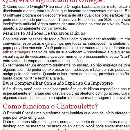
Qual era o significado do Omegle?
2. Como usar o Omegle? Para usar o Omegle, basta acessar o site, escolher
direcionado a chats com usuários que buscam por conversas similares. Em 
O software program de videoconferência de alta qualidade precisa fazer ma
pode ser acessado por qualquer dispositivo. Foi apenas em 2020 que a s
inteligência artificial. Agora vamos dar uma olhada no chat ao vivo do Tawk
quanto a do atendente com o Tawk.to.
Mais De 10 Milhões De Usuários Diários
Converse com pessoas de todo o Brasil com o vídeo chat aleatório, um chat
conversas respeitosas e garantimos que todas as interações mantenham um 
papo por vídeo viciante. Você pode compartilhar vários adesivos durante 
talk to strangers
abaixo da tela da sua webcam – pressione-o a qualquer m
visualização de webcams a qualquer momento pressionando o botão “Start”. 
entrevistas de emprego e outras comunicações.
Experimente ter um encontro totalmente no escuro, só não esqueça de tomar
alguém, além de poder se expressar com adesivos e falar com as pessoas
amigo pela rede social. Quando quiser trocar de pessoa, pressione o botão
basta clicar no “X” e fechar a janela.
Evite Compartilhar Conteúdo Explícito Ou Impróprio
Além disso, você pode selecionar preferências de idioma específicas nas 
especialmente em situações casuais ou chat aleatório configurações. Garan
algumas dicas essenciais para ajudar você a se manter seguro e aproveitar
Como funciona o Chatroulette?
O Emerald Chat é uma plataforma bem intuitiva que logo de início oferece t
papo por texto em grupo.
Outros recursos são mensagens, compartilhamento de documentos e segura
desktop com os mesmos recursos do aplicativo. Você pode enviar mensage