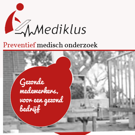
Preventief
medisch onderzoek
Gezonde
medewerkers,
voor een gezond
bedrijf