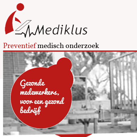
Preventief
medisch onderzoek
Gezonde
medewerkers,
voor een gezond
bedrijf