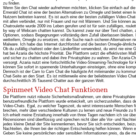
zu finden.
Wenn Sie den Chat wieder aufnehmen möchten, klicken Sie einfach auf die 
Emerald Chat ist eine der besten Alternativen zu Omegle und bietet einen 
Nutzern beitreten kannst. Es ist auch eine der besten zufälligen Video-Cha
mit allen verbindet, nur mit Frauen und nur mit Männern. Und Sie können
Chatroulette wurde 2009 ins Leben gerufen und ist für sein zufälliges, ro
by way of Webcam chatten kannst. Du kannst zwar nur über Text chatten, a
Optionen, sodass Begegnungen vollständig dem Zufall überlassen bleiben. 
wetteifern, Omegle zu ersetzen, ist die Suche nach sicheren Alternativen 
Malware. Ich habe das Internet durchforstet und die besten Omegle-ähnlic
Ob du zufällig chattest oder den Länderfilter verwendest, du wirst nie eine
hat bei Azaria die höchste Priorität. Die Plattform setzt die effektivste
und sicher zu chatten und dabei ihre Privatsphäre zu wahren. Der Azaria-Cha
versorgt. Azaria nutzt eine fortschrittliche Video-Streaming-Technologie für
können Sie sofort in spannende Unterhaltungen einsteigen, ohne eine komp
Dennoch ist der Cam to Cam Chat die häufigste Art miteinander zu kommuni
Chat-Seite an den Start. Es ist mittlerweile eine der beliebtesten Video Ch
durchschnittlich 35 Tausend Chatter aus der ganzen Welt.
Spinmeet Video Chat Funktionen
Die Plattform nutzt robuste Sicherheitsmaßnahmen, um deine Privatsphäre
benutzerfreundliche Plattform wurde entwickelt, um sicherzustellen, dass d
Video-Chats. Egal, zu welcher Tageszeit, du wirst interessante Menschen fi
brechen, mehr über verschiedene Kulturen zu lernen und neue Freunde zu f
Ich erhielt meine Erstattung innerhalb von three Tagen nachdem ich sie übe
Rezensionen sind überflüssig und sprechen nicht über alle Vor- und Nachtei
jedes kleine Detail der Site kennenlernen, bevor Sie sich entscheiden, beiz
Nachteilen, die Ihnen bei der richtigen Entscheidung helfen können. Wenn e
Geben Sie keine persönlichen oder sensiblen Informationen preis, da die m