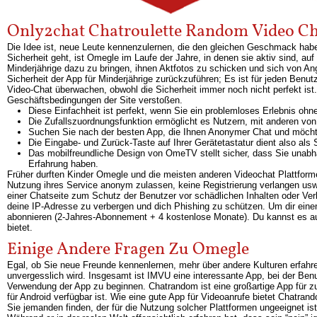
Only2chat Chatroulette Random Video C
Die Idee ist, neue Leute kennenzulernen, die den gleichen Geschmack hab
Sicherheit geht, ist Omegle im Laufe der Jahre, in denen sie aktiv sind, a
Minderjährige dazu zu bringen, ihnen Aktfotos zu schicken und sich von An
Sicherheit der App für Minderjährige zurückzuführen; Es ist für jeden Benu
Video-Chat überwachen, obwohl die Sicherheit immer noch nicht perfekt ist
Geschäftsbedingungen der Site verstoßen.
Diese Einfachheit ist perfekt, wenn Sie ein problemloses Erlebnis ohn
Die Zufallszuordnungsfunktion ermöglicht es Nutzern, mit anderen vo
Suchen Sie nach der besten App, die Ihnen Anonymer Chat und möchte
Die Eingabe- und Zurück-Taste auf Ihrer Gerätetastatur dient also als
Das mobilfreundliche Design von OmeTV stellt sicher, dass Sie unabh
Erfahrung haben.
Früher durften Kinder Omegle und die meisten anderen Videochat Plattformen
Nutzung ihres Service anonym zulassen, keine Registrierung verlangen us
einer Chatseite zum Schutz der Benutzer vor schädlichen Inhalten oder Ver
deine IP-Adresse zu verbergen und dich Phishing zu schützen. Um dir einen
abonnieren (2-Jahres-Abonnement + 4 kostenlose Monate). Du kannst es au
bietet.
Einige Andere Fragen Zu Omegle
Egal, ob Sie neue Freunde kennenlernen, mehr über andere Kulturen erfahre
unvergesslich wird. Insgesamt ist IMVU eine interessante App, bei der Be
Verwendung der App zu beginnen. Chatrandom ist eine großartige App für zu
für Android verfügbar ist. Wie eine gute App für Videoanrufe bietet Chatr
Sie jemanden finden, der für die Nutzung solcher Plattformen ungeeignet ist