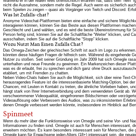
Während er in der realen Welt offensichtlich erfahren hat, dass sein “nein” 
nicht die Ausnahme, sondern mehr die Regel. Auch wenn es sicherlich au
beim Spielen zu zeigen – quasi als Vorgänger von Twitch und Discord. Erfolg
Was Ist Zufalls-chat?
Anonyme Videochat-Plattformen bieten eine einfache und sichere Möglichke
interagieren können, können Sie das Beste aus diesen Plattformen machen. 
Geschlecht und Land wählen, und es wird die beste Übereinstimmung für Si
Person fertig sind, können Sie auf die Schaltfläche “Weiter” klicken, un
ausschalten, indem Sie auf die Schaltfläche “Stopp” klicken.
Wozu Nutzt Man Einen Zufalls Chat?
Das Omega-Zeichen der griechischen Schrift ist auch im Logo zu erkennen.
könnten diese häufigen Fragen dir hilfreich sein. Während du eingehende 
Nutzer zu stoßen. Seit seiner Gründung im Jahr 2009 hat sich Omegle rasan
unterhalten und neue Freunde zu gewinnen. Ein Markenzeichen dieser Plattfo
was es dir erlaubt, frei zu sprechen und dich ganz ohne Druck auszutausche
etabliert, um mit Fremden zu chatten.
Neben Video-Chats haben Sie auch die Möglichkeit, sich über reine Text-Ch
herausragendes Feature ist die interessenbasierte Matching-Option, bei 
Chancen, mit Leuten in Kontakt zu treten, die ähnliche Vorlieben haben, u
hängt stark von Ihrer Internetverbindung und dem verwendeten Gerät ab. W
verschwommener Videoqualität, eingefrorenen Bildschirmen oder verzögert
Videoauflösung oder Verbessern des Audios, was zu inkonsistenten Erlebni
denen Omegle verbessert werden könnte, insbesondere im Hinblick auf Ben
Spinmeet
Wenn du mehr über die Funktionsweise von Omegle und seine Vor- und Nacht
Informationen zu finden sind. Omegle ist auch für Menschen interessant, d
erweitern möchten. Es kann besonders interessant sein für Menschen, die g
Omegle kann für Erwachsene jeden Alters (18+) interessant sein, die neugi