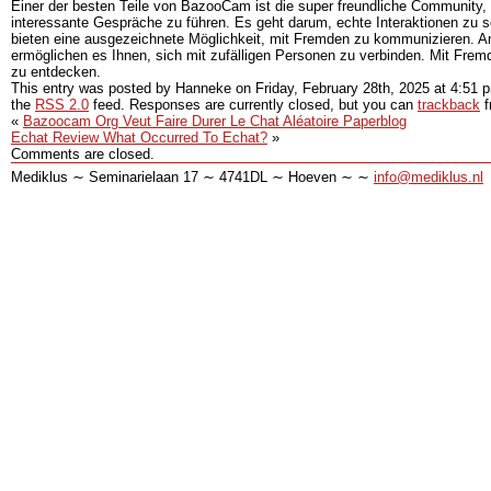
Einer der besten Teile von BazooCam ist die super freundliche Communi
interessante Gespräche zu führen. Es geht darum, echte Interaktionen zu 
bieten eine ausgezeichnete Möglichkeit, mit Fremden zu kommunizieren. 
ermöglichen es Ihnen, sich mit zufälligen Personen zu verbinden. Mit Frem
zu entdecken.
This entry was posted by Hanneke on
Friday, February 28th, 2025
at
4:51 
the
RSS 2.0
feed. Responses are currently closed, but you can
trackback
f
«
Bazoocam Org Veut Faire Durer Le Chat Aléatoire Paperblog
Echat Review What Occurred To Echat?
»
Comments are closed.
Mediklus ∼ Seminarielaan 17 ∼ 4741DL ∼ Hoeven ∼ ∼
info@mediklus.nl