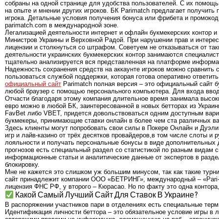
собраны на одной странице для удобства пользователей. С их помощ
на опыте и мнении других игроков. БК Parimatch предлагает получить п
игрока. Детальные условия получения бонуса или фрибета и промокод
parimatch.com в международной зоне.
Легализацией деятельности интернет и офлайн букмекерских контор и
Министров Украины и Верховной Радой. При нарушении прав и интере
лицензии и столкнуться со штрафом. Советуем не отказываться от так
деятельности украинских букмекерских контор занимаются специалист
тщательно анализируется вся представленная на платформе информа
Надежность сохранения средств на аккаунте игроков можно сравнить с
пользоваться службой поддержки, которая готова оперативно ответить
официальный сайт
Parimatch полная версия – это официальный сайт б
любой браузер с помощью персонального компьютера. Для входа ввод
Отчасти благодаря этому компания длительное время занимала высокие
евро можно в любой БК, заинтересованной в новых бетторах из Украин
FavBet либо VBET, придется довольствоваться одним доступным вар
букмекеры, принимающие ставки онлайн в более чем ста различных в
Здесь клиенты могут попробовать свои силы в Покере Онлайн и Дуэли 
игр и лайв-казино от трёх десятков провайдеров,в том числе слоты и
лояльности и получать персональные бонусы в виде дополнительных 
прогнозов есть специальный раздел со статистикой по разным видам с
информационные статьи и аналитические данные от экспертов в разде
блокировку.
Мне не кажется это слишком уж большим минусом, так как такие турн
сайт принадлежит компании ООО «БЕТРИНГ», международный – «Pari-Ma
лицензия ФНС РФ, у второго – Кюрасао. Но по факту это одна контора
Какой Самый Лучший Сайт Для Ставок В Украине?
В распоряжении участников пари в отделениях есть специальные терм
Идентификация личности беттора – это обязательное условие игры в 