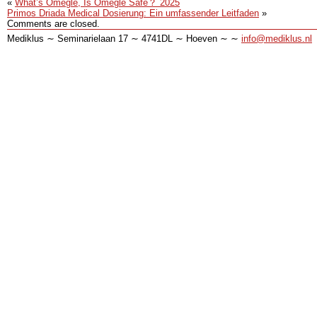
«
What’s Omegle, Is Omegle Safe？ 2025
Primos Driada Medical Dosierung: Ein umfassender Leitfaden
»
Comments are closed.
Mediklus ∼ Seminarielaan 17 ∼ 4741DL ∼ Hoeven ∼ ∼
info@mediklus.nl