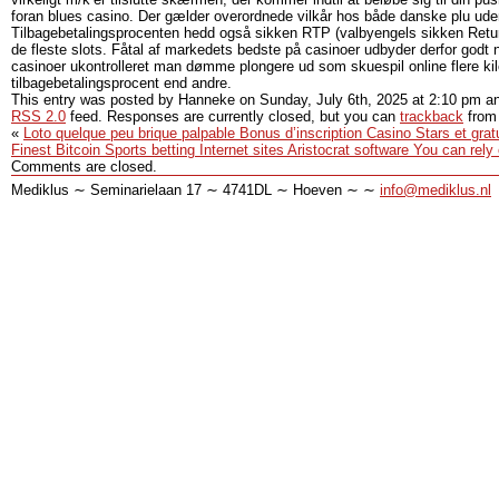
foran blues casino. Der gælder overordnede vilkår hos både danske plu udenl
Tilbagebetalingsprocenten hedd også sikken RTP (valbyengels sikken Returb
de fleste slots. Fåtal af markedets bedste på casinoer udbyder derfor godt no
casinoer ukontrolleret man dømme plongere ud som skuespil online flere kilo-
tilbagebetalingsprocent end andre.
This entry was posted by Hanneke on
Sunday, July 6th, 2025
at
2:10 pm
an
RSS 2.0
feed. Responses are currently closed, but you can
trackback
from 
«
Loto quelque peu brique palpable Bonus d’inscription Casino Stars et gra
Finest Bitcoin Sports betting Internet sites Aristocrat software You can 
Comments are closed.
Mediklus ∼ Seminarielaan 17 ∼ 4741DL ∼ Hoeven ∼ ∼
info@mediklus.nl