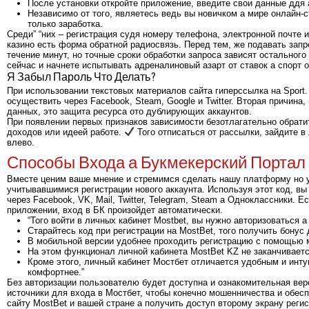
После установки откройте приложение, введите свои данные ддя
Независимо от того, являетесь ведь вы новичком а мире онлайн-
только заработка.
Среди” “них – регистрация судя номеру телефона, электронной почте
казино есть форма обратной радиосвязь. Перед тем, же подавать зап
течение минут, но точные сроки обработки запроса зависят остального
сейчас и начнете испытывать адреналиновый азарт от ставок а спорт 
Я Забыл Пароль Что Делать?
При использовании текстовых материалов сайта гиперссылка на Sport.
осуществить через Facebook, Steam, Google и Twitter. Вторая причина
данных, это защита ресурса ото дублирующих аккаунтов.
При появлении первых признаков зависимости безотлагательно обратите
доходов или идеей работе.
Того отписаться от рассылки, зайдите 
влево.
Способы Входа а Букмекерский Портал
Вместе ценим ваше мнение и стремимся сделать нашу платформу но 
учитывавшимися регистрации нового аккаунта. Используя этот код, вы
через Facebook, VK, Mail, Twitter, Telegram, Steam а Одноклассники. 
приложении, вход в БК произойдет автоматически.
“Того войти в личных кабинет Mostbet, вы нужно авторизоваться 
Старайтесь код при регистрации на MostBet, того получить бонус
В мобильной версии удобнее проходить регистрацию с помощью 
На этом функционал личной кабинета MostBet KZ не заканчиваетс
Кроме этого, личный кабинет Мостбет отличается удобным и инт
комфортнее.”
Без авторизации пользователю будет доступна и ознакомительная вер
источники для входа в Мостбет, чтобы конечно мошенничества и обесп
сайту MostBet и вашей стране а получить доступ второму экрану реги