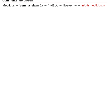
Comments are closed.
Mediklus ∼ Seminarielaan 17 ∼ 4741DL ∼ Hoeven ∼ ∼
info@mediklus.nl