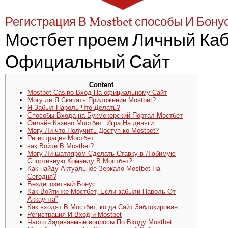
Регистрация В Mostbet способы И Бону
Мостбет проем Личный Каб
Официальный Сайт
Content
Mostbet Casino Вход На официальному Сайт
Могу ли Я Скачать Приложение Mostbet?
Я Забыл Пароль Что Делать?
Способы Входа на Букмекерский Портал Мостбет
Онлайн Казино Мостбет: Игра На деньги
Могу Ли что Получить Доступ ко Mostbet?
Регистрация Мостбет
как Войти В Mostbet?
Могу Ли шатляром Сделать Ставку в Любимую
Спортивную Команду В Мостбет?
Как найду Актуальное Зеркало Mostbet На
Сегодня?
Бездепозитный Бонус
Как Войти же Мостбет, Если забыли Пароль От
Аккаунта”
Как входят В Мостбет, когда Сайт Заблокирован
Регистрация И Вход и Mostbet
Часто Задаваемые вопросы По Входу Mostbet