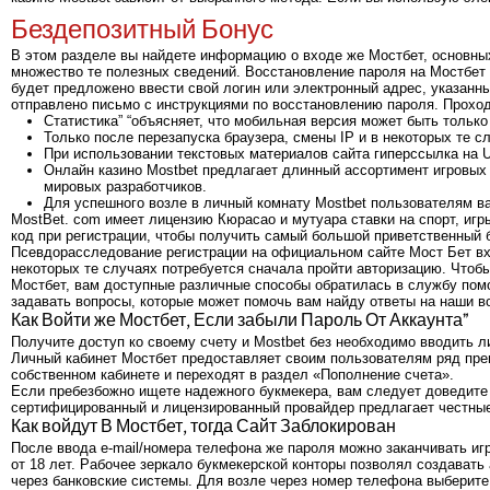
Бездепозитный Бонус
В этом разделе вы найдете информацию о входе же Мостбет, основны
множество те полезных сведений. Восстановление пароля на Мостбет 
будет предложено ввести свой логин или электронный адрес, указанн
отправлено письмо с инструкциями по восстановлению пароля. Прохо
Статистика” “объясняет, что мобильная версия может быть тольк
Только после перезапуска браузера, смены IP и в некоторых те с
При использовании текстовых материалов сайта гиперссылка на U
Онлайн казино Mostbet предлагает длинный ассортимент игровых 
мировых разработчиков.
Для успешного возле в личный комнату Mostbet пользователям в
MostBet. com имеет лицензию Кюрасао и мутуара ставки на спорт, игр
код при регистрации, чтобы получить самый большой приветственный б
Псевдорасследование регистрации на официальном сайте Мост Бет вхо
некоторых те случаях потребуется сначала пройти авторизацию. Что
Мостбет, вам доступные различные способы обратилась в службу пом
задавать вопросы, которые может помочь вам найду ответы на наши в
Как Войти же Мостбет, Если забыли Пароль От Аккаунта”
Получите доступ ко своему счету и Mostbet без необходимо вводить 
Личный кабинет Мостбет предоставляет своим пользователям ряд преи
собственном кабинете и переходят в раздел «Пополнение счета».
Если пребезбожно ищете надежного букмекера, вам следует доведите M
сертифицированный и лицензированный провайдер предлагает честные 
Как войдут В Мостбет, тогда Сайт Заблокирован
После ввода e-mail/номера телефона же пароля можно заканчивать игр
от 18 лет. Рабочее зеркало букмекерской конторы позволял создавать
через банковские системы. Для возле через номер телефона выберите