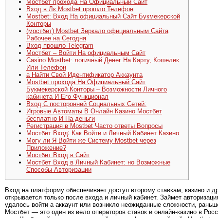
Мостбет прохода На Официальный Сайт
Вход в Лк Mostbet прошло Телефон
Mostbet: Вход На официальный Сайт Букмекерской
Конторы
(мостбет) Mostbet Зеркало официальным Сайта
Рабочее на Сегодня
Вход прошло Telegram
Мостбет – Войти На официальным Сайт
Casino Mostbet: логичный Денег На Карту, Кошелек
Или Телефон
а Найти Свой Идентификатор Аккаунта
Mostbet прохода На Официальный Сайт
Букмекерской Конторы – Возможности Личного
кабинета И Его Функционал
Вход С посторонней Социальных Сетей:
Игровые Автоматы В Онлайн Казино Мостбет
бесплатно И На деньги
Регистрация в Mostbet Часто ответы Вопросы
Мостбет Вход⁚ Как Войти и Личный Кабинет Казино
Могу ли Я Войти же Систему Mostbet через
Приложение?
Мостбет Вход в Сайт
Мостбет Вход в Личный Кабинет: но Возможные
Способы Авторизации
Вход на платформу обеспечивает доступ второму ставкам, казино и д
открывается только после входа и личный кабинет. Займет авторизаци
удалось войти а аккаунт или возникло неожиданные сложности, рань
Мостбет — это один из вело операторов ставок и онлайн-казино в Росс