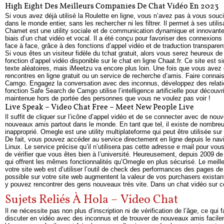
High Eight Des Meilleurs Companies De Chat Vidéo En 2023
Si vous avez déjà utilisé la Roulette en ligne, vous n’avez pas à vous souc
dans le monde entier, sans les rechercher ni les filtrer. Il permet à ses uti
Chamet est une utility sociale et de communication dynamique et innovante 
biais d’un chat vidéo et vocal. Il a été conçu pour favoriser des connexio
face à face, grâce à des fonctions d’appel vidéo et de traduction transparen
Si vous êtes un visiteur fidèle du tchat gratuit, alors vous serez heureu
fonction d’appel vidéo disponible sur le chat en ligne Chaat.fr. Ce site est
texte aléatoires, mais iMeetzu va encore plus loin. Une fois que vous avez d
rencontres en ligne gratuit ou un service de recherche d’amis. Faire conn
Camgo. Engagez la conversation avec des inconnus, développez des relatio
fonction Safe Search de Camgo utilise l’intelligence artificielle pour décou
maintenue hors de portée des personnes que vous ne voulez pas voir !
Live Speak – Video Chat Free – Meet New People Live
Il suffit de cliquer sur l’icône d’appel vidéo et de se connecter avec de n
nouveaux amis partout dans le monde. En tant que tel, il existe de nombreu
inapproprié. Omegle est une utility multiplateforme qui peut être utilisée s
De fait, vous pouvez accéder au service directement en ligne depuis le na
Linux. Le service précise qu’il n’utilisera pas cette adresse e mail pour vo
de vérifier que vous êtes bien à l’université. Heureusement, depuis 2009 de
qui offrent les mêmes fonctionnalités qu’Omegle en plus sécurisé. Le meille
votre site web est d’utiliser l’outil de check des performances des pages de 
possible sur votre site web augmentent la valeur de vos purchasers existant
y pouvez rencontrer des gens nouveaux très vite. Dans un chat vidéo sur ce
Sujets Reliés À Hola – Video Chat
Il ne nécessite pas non plus d’inscription ni de vérification de l’âge, ce qui
discuter en vidéo avec des inconnus et de trouver de nouveaux amis facile