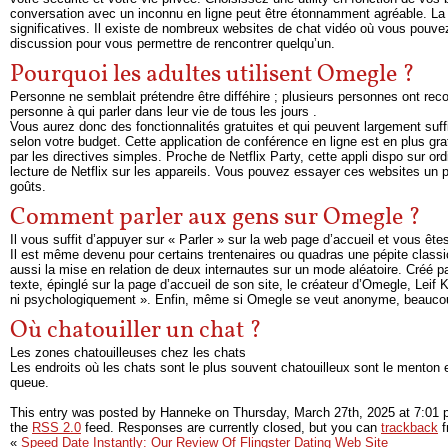
conversation avec un inconnu en ligne peut être étonnamment agréable. La 
significatives. Il existe de nombreux websites de chat vidéo où vous pouv
discussion pour vous permettre de rencontrer quelqu’un.
Pourquoi les adultes utilisent Omegle ?
Personne ne semblait prétendre être difféhire ; plusieurs personnes ont reco
personne à qui parler dans leur vie de tous les jours .
Vous aurez donc des fonctionnalités gratuites et qui peuvent largement suf
selon votre budget. Cette application de conférence en ligne est en plus grat
par les directives simples. Proche de Netflix Party, cette appli dispo sur 
lecture de Netflix sur les appareils. Vous pouvez essayer ces websites un 
goûts.
Comment parler aux gens sur Omegle ?
Il vous suffit d’appuyer sur « Parler » sur la web page d’accueil et vous ê
Il est même devenu pour certains trentenaires ou quadras une pépite clas
aussi la mise en relation de deux internautes sur un mode aléatoire. Créé p
texte, épinglé sur la page d’accueil de son site, le créateur d’Omegle, Leif
ni psychologiquement ». Enfin, même si Omegle se veut anonyme, beaucoup d
Où chatouiller un chat ?
Les zones chatouilleuses chez les chats
Les endroits où les chats sont le plus souvent chatouilleux sont le menton et 
queue.
This entry was posted by Hanneke on
Thursday, March 27th, 2025
at
7:01 
the
RSS 2.0
feed. Responses are currently closed, but you can
trackback
f
«
Speed Date Instantly: Our Review Of Flingster Dating Web Site