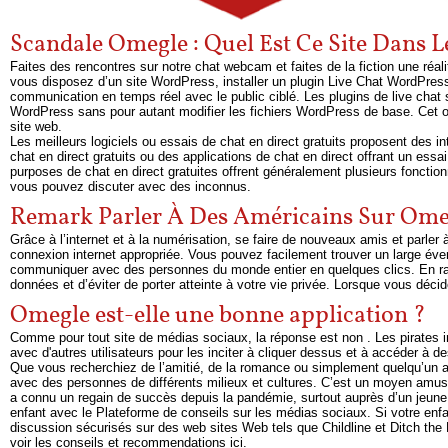
Scandale Omegle : Quel Est Ce Site Dans L
Faites des rencontres sur notre chat webcam et faites de la fiction une réalité
vous disposez d’un site WordPress, installer un plugin Live Chat WordPress
communication en temps réel avec le public ciblé. Les plugins de live chat so
WordPress sans pour autant modifier les fichiers WordPress de base. Cet ou
site web.
Les meilleurs logiciels ou essais de chat en direct gratuits proposent des 
chat en direct gratuits ou des applications de chat en direct offrant un essai 
purposes de chat en direct gratuites offrent généralement plusieurs fonctio
vous pouvez discuter avec des inconnus.
Remark Parler À Des Américains Sur Ome
Grâce à l’internet et à la numérisation, se faire de nouveaux amis et parler
connexion internet appropriée. Vous pouvez facilement trouver un large éve
communiquer avec des personnes du monde entier en quelques clics. En raiso
données et d’éviter de porter atteinte à votre vie privée. Lorsque vous décide
Omegle est-elle une bonne application ?
Comme pour tout site de médias sociaux, la réponse est non . Les pirates i
avec d'autres utilisateurs pour les inciter à cliquer dessus et à accéder à 
Que vous recherchiez de l’amitié, de la romance ou simplement quelqu’un a
avec des personnes de différents milieux et cultures. C’est un moyen amusant
a connu un regain de succès depuis la pandémie, surtout auprès d’un jeune 
enfant avec le Plateforme de conseils sur les médias sociaux. Si votre enf
discussion sécurisés sur des web sites Web tels que Childline et Ditch the 
voir les conseils et recommendations ici.