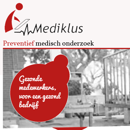
Preventief
medisch onderzoek
Gezonde
medewerkers,
voor een gezond
bedrijf