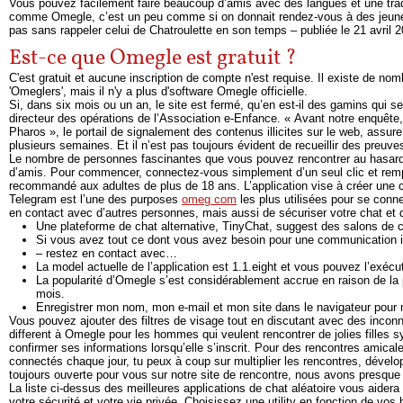
Vous pouvez facilement faire beaucoup d’amis avec des langues et une tradi
comme Omegle, c’est un peu comme si on donnait rendez-vous à des jeunes
pas sans rappeler celui de Chatroulette en son temps – publiée le 21 avril
Est-ce que Omegle est gratuit ?
C'est gratuit et aucune inscription de compte n'est requise. Il existe de no
'Omeglers', mais il n'y a plus d'software Omegle officielle.
Si, dans six mois ou un an, le site est fermé, qu’en est-il des gamins qui s
directeur des opérations de l’Association e-Enfance. « Avant notre enquête,
Pharos », le portail de signalement des contenus illicites sur le web, assu
plusieurs semaines. Et il n’est pas toujours évident de recueillir des preuv
Le nombre de personnes fascinantes que vous pouvez rencontrer au hasard 
d’amis. Pour commencer, connectez-vous simplement d’un seul clic et rempli
recommandé aux adultes de plus de 18 ans. L’application vise à créer une
Telegram est l’une des purposes
omeg com
les plus utilisées pour se conn
en contact avec d’autres personnes, mais aussi de sécuriser votre chat et d
Une plateforme de chat alternative, TinyChat, suggest des salons de 
Si vous avez tout ce dont vous avez besoin pour une communication int
– restez en contact avec…
La model actuelle de l’application est 1.1.eight et vous pouvez l’exécu
La popularité d’Omegle s’est considérablement accrue en raison de l
mois.
Enregistrer mon nom, mon e-mail et mon site dans le navigateur pour
Vous pouvez ajouter des filtres de visage tout en discutant avec des inconn
different à Omegle pour les hommes qui veulent rencontrer de jolies fille
confirmer ses informations lorsqu’elle s’inscrit. Pour des rencontres amic
connectés chaque jour, tu peux à coup sur multiplier les rencontres, dévelo
toujours ouverte pour vous sur notre site de rencontre, nous avons presque
La liste ci-dessus des meilleures applications de chat aléatoire vous aider
votre sécurité et votre vie privée. Choisissez une utility en fonction de v