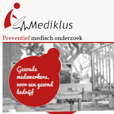
Preventief
medisch onderzoek
Gezonde
medewerkers,
voor een gezond
bedrijf