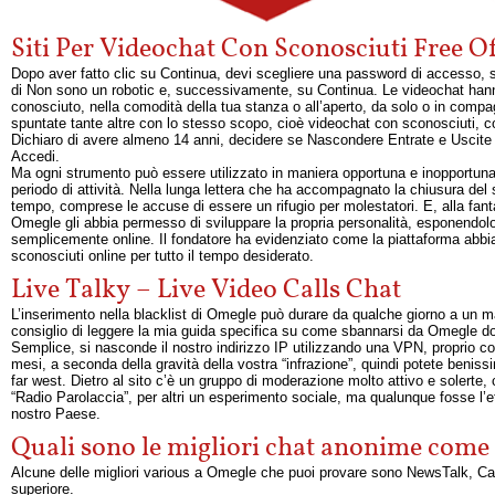
Siti Per Videochat Con Sconosciuti Free O
Dopo aver fatto clic su Continua, devi scegliere una password di accesso, scri
di Non sono un robotic e, successivamente, su Continua. Le videochat hann
conosciuto, nella comodità della tua stanza o all’aperto, da solo o in comp
spuntate tante altre con lo stesso scopo, cioè videochat con sconosciuti, 
Dichiaro di avere almeno 14 anni, decidere se Nascondere Entrate e Uscite fa
Accedi.
Ma ogni strumento può essere utilizzato in maniera opportuna e inopportun
periodo di attività. Nella lunga lettera che ha accompagnato la chiusura del s
tempo, comprese le accuse di essere un rifugio per molestatori. E, alla fant
Omegle gli abbia permesso di sviluppare la propria personalità, esponendol
semplicemente online. Il fondatore ha evidenziato come la piattaforma abbia 
sconosciuti online per tutto il tempo desiderato.
Live Talky – Live Video Calls Chat
L’inserimento nella blacklist di Omegle può durare da qualche giorno a un ma
consiglio di leggere la mia guida specifica su come sbannarsi da Omegle dov
Semplice, si nasconde il nostro indirizzo IP utilizzando una VPN, proprio co
mesi, a seconda della gravità della vostra “infrazione”, quindi potete beni
far west. Dietro al sito c’è un gruppo di moderazione molto attivo e solerte, 
“Radio Parolaccia”, per altri un esperimento sociale, ma qualunque fosse l’et
nostro Paese.
Quali sono le migliori chat anonime com
Alcune delle migliori various a Omegle che puoi provare sono NewsTalk, Cam
superiore.