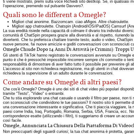
ti viene mostrato, premi sulla voce Richiedi sito destkop. Se, in qualsiasi 
l’operazione, premendo sul pulsante Davvero?.
Quali sono le different a Omegle?
Migliori chat anonime. Bazzomcam. ciao aMigos. Altre chatroulette.
Migliori app chatroulette. Chatspin (Android/iOS/iPadOS) Camsurf (A
La sua eredità risiede nella capacità di colmare il divario tra individui divers
comunità di ChatSpin prospera grazie alla diversità e al rispetto, riunendo l
divertenti. Che tu preferisca chattare tramite testo, audio o video, ChatSpi
nuove persone, fai nuove amicizie e goditi conversazioni con sconosciuti ca
Omegle Chiude Dopo 14 Anni Di Attività (e Crimini): Troppi
Gli utenti di TikTok hanno registrato le conversazioni avvenute su Omegle e p
punto è che è pressoché impossibile rincorrere sempre chi commette o tenta
responsabilità di dimostrare di aver fatto tutto il possibile per prevenire g
L’accesso al sito non richiedeva registrazione, ma gli utenti in chat doveva
richiedeva la supervisione di un adulto durante le conversazioni.
Come andare su Omegle di altri paesi?
Che cos'è Omegle? Omegle è uno dei siti di chat video più popolari disponibi
tramite "Testo", "Video" o entrambi.
Che tu stia esplorando una chat casuale o usando il filtro per paese, non t
con sconosciuti che condividono le tue passioni? Il nostro sito ti permette di
una conversazione interessante e significativa. Che ti piaccia viaggiare, la mu
paesi come India, Iraq, Portogallo, Romania, Serbia, USA, Francia, ecc. Non
corrispondenze esatte (utilizzando i filtri), ti suggeriamo di creare un acco
così facile.
Omegle, Annunciata La Chiusura Della Piattaforma Di Videoc
Non preoccuparti degli sguardi curiosi; la tua chat anonima è protetta, gar