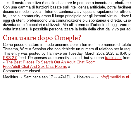
Il nostro obiettivo è quello di aiutare le persone a incontrarsi, chattare
Con una gamma di funzioni basate sull’intelligenza artificiale, potrai facilme
decine di modelli vocali. Internet continua a svilupparsi rapidamente, offr
fa, i social community erano il luogo principale per gli incontri virtuali, d
oggi gli utenti preferiscono una comunicazione più spontanea e diretta. Ci s
diventando più popolari e utilizzati. Ma all’interno dell’articolo di oggi, vo
volta installata, è possibile personalizzare la bolla della chat dal vivo per ad
Cosa usare dopo Omegle?
Come posso chattare in modo anonimo senza fornire il mio numero di telefo
Threema, Wire o Session che non richiede un numero di telefono per la regist
This entry was posted by Hanneke on
Tuesday, March 25th, 2025
at
8:40 
RSS 2.0
feed. Responses are currently closed, but you can
trackback
from 
«
The Best Places To Search Out An Adult Chat Room
Free Adult Chat And Sex Chat Rooms
»
Comments are closed.
Mediklus ∼ Seminarielaan 17 ∼ 4741DL ∼ Hoeven ∼ ∼
info@mediklus.nl