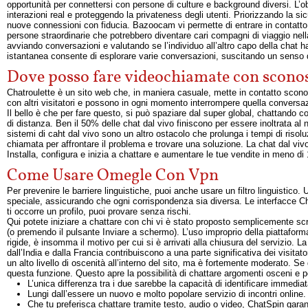
opportunità per connettersi con persone di culture e background diversi. L’o
interazioni real e proteggendo la privateness degli utenti. Priorizzando la 
nuove connessioni con fiducia. Bazoocam vi permette di entrare in contatto co
persone straordinarie che potrebbero diventare cari compagni di viaggio nell
avviando conversazioni e valutando se l’individuo all’altro capo della chat h
istantanea consente di esplorare varie conversazioni, suscitando un senso di 
Dove posso fare videochiamate con sconos
Chatroulette è un sito web che, in maniera casuale, mette in contatto sconosci
con altri visitatori e possono in ogni momento interrompere quella conversazi
Il bello è che per fare questo, si può spaziare dal super global, chattando co
di distanza. Ben il 50% delle chat dal vivo finiscono per essere inoltrata al
sistemi di caht dal vivo sono un altro ostacolo che prolunga i tempi di risol
chiamata per affrontare il problema e trovare una soluzione. La chat dal viv
Installa, configura e inizia a chattare e aumentare le tue vendite in meno di 
Come Usare Omegle Con Vpn
Per prevenire le barriere linguistiche, puoi anche usare un filtro linguistico
speciale, assicurando che ogni corrispondenza sia diversa. Le interfacce C
ti occorre un profilo, puoi provare senza rischi.
Qui potete iniziare a chattare con chi vi è stato proposto semplicemente sc
(o premendo il pulsante Inviare a schermo). L’uso improprio della piattafor
rigide, è insomma il motivo per cui si è arrivati alla chiusura del servizio. L
dall’India e dalla Francia contribuiscono a una parte significativa dei visitat
un alto livello di oscenità all’interno del sito, ma è fortemente moderato. S
questa funzione. Questo apre la possibilità di chattare argomenti osceni e p
L’unica differenza tra i due sarebbe la capacità di identificare immedi
Lungi dall’essere un nuovo e molto popolare servizio di incontri online.
Che tu preferisca chattare tramite testo, audio o video, ChatSpin gara