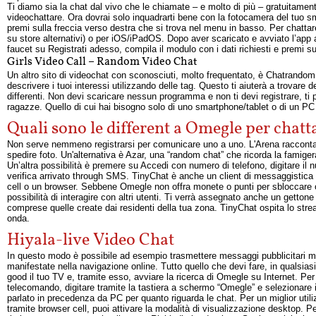
Ti diamo sia la chat dal vivo che le chiamate – e molto di più – gratuitament
videochattare. Ora dovrai solo inquadrarti bene con la fotocamera del tuo sm
premi sulla freccia verso destra che si trova nel menu in basso. Per chattar
su store alternativi) o per iOS/iPadOS. Dopo aver scaricato e avviato l’app 
faucet su Registrati adesso, compila il modulo con i dati richiesti e premi su
Girls Video Call – Random Video Chat
Un altro sito di videochat con sconosciuti, molto frequentato, è Chatrandom, 
descrivere i tuoi interessi utilizzando delle tag. Questo ti aiuterà a trovar
differenti. Non devi scaricare nessun programma e non ti devi registrare, ti
ragazze. Quello di cui hai bisogno solo di uno smartphone/tablet o di un 
Quali sono le different a Omegle per chatt
Non serve nemmeno registrarsi per comunicare uno a uno. L'Arena racconta d
spedire foto. Un'alternativa è Azar, una “random chat” che ricorda la famige
Un’altra possibilità è premere su Accedi con numero di telefono, digitare il 
verifica arrivato through SMS. TinyChat è anche un client di messaggistica
cell o un browser. Sebbene Omegle non offra monete o punti per sbloccare obiet
possibilità di interagire con altri utenti. Ti verrà assegnato anche un get
comprese quelle create dai residenti della tua zona. TinyChat ospita lo stre
onda.
Hiyala-live Video Chat
In questo modo è possibile ad esempio trasmettere messaggi pubblicitari mirat
manifestate nella navigazione online. Tutto quello che devi fare, in qualsias
good il tuo TV e, tramite esso, avviare la ricerca di Omegle su Internet. Per f
telecomando, digitare tramite la tastiera a schermo “Omegle” e selezionare il 
parlato in precedenza da PC per quanto riguarda le chat. Per un miglior utili
tramite browser cell, puoi attivare la modalità di visualizzazione desktop.