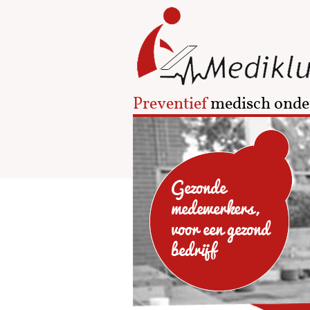
Preventief
medisch onde
Gezonde
medewerkers,
voor een gezond
bedrijf