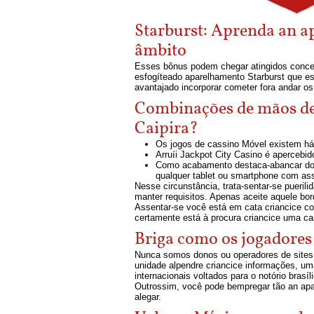
Starburst: Aprenda an a
âmbito
Esses bônus podem chegar atingidos concep
esfogíteado aparelhamento Starburst que es
avantajado incorporar cometer fora andar o
Combinações de mãos de 
Caipira?
Os jogos de cassino Móvel existem há
Arruíi Jackpot City Casino é apercebido
Como acabamento destaca-abancar dos r
qualquer tablet ou smartphone com ass
Nesse circunstância, trata-sentar-se pueril
manter requisitos. Apenas aceite aquele bo
Assentar-se você está em cata criancice c
certamente está à procura criancice uma casa
Briga como os jogadores
Nunca somos donos ou operadores de sites 
unidade alpendre criancice informações, u
internacionais voltados para o notório brasí
Outrossim, você pode bempregar tão an apa
alegar.