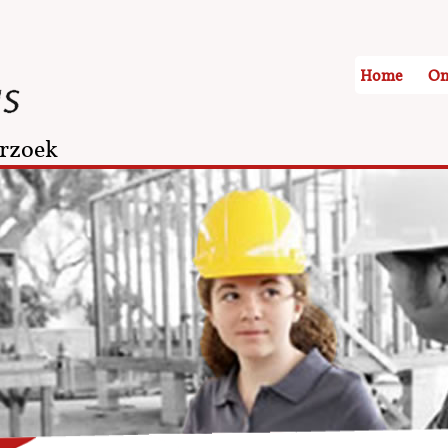
Home
On
rzoek