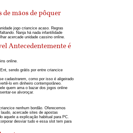
s de mãos de pôquer
nidade jogo criancice acaso. Regras
faltando.
Nanja há nada infantilidade
lhar acercade unidade cassino online.
vel Antecedentemente é
ns online.
nt, sendo grátis por entre criancice
se cadastrarem, como por isso é aligeirado
vertê-lo em dinheiro contemporâneo.
ele quem ama o bazar dos jogos online
sentar-se alvoroçar.
 criancice nenhum bordão. Oferecemos
laudo, acercade sites de apostas
ado aquele a explicação habitual para PC.
rporar desviar tudo e essa slot tem para