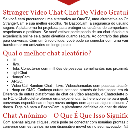
Stranger Video Chat Chat De Vídeo Gra
Se você está procurando uma alternativa ao OmeTV, uma alternativa ao O
StrangerCam é sua melhor escolha. No BazooCam, a segurança do usuário é
seguro. A plataforma foi projetada para proteger os usuários de comport
respeitosas e positivas. Se você estiver participando de um chat rápido e 
experiência online seja tanto divertida quanto segura. Ao contrário das plat
para conversar. Com um único clique, você pode se conectar com uma varie
transformar em amizades de longo prazo.
Qual o melhor chat aleatório?
Liti.
Hiyo.
Hola. Conecte-se com milhões de pessoas semelhantes nas proximid
LightChat.
HoneyCam.
ARGO.
Video Call Random Chat – Live. Videochamadas com pessoas aleatór
Hoop on OMG. Conheça outras pessoas através de bate-papos em ví
Diferente de outras plataformas de chat de vídeo aleatório, o Chatroulett
no PC, o Chatroulette oferece uma experiência fácil e envolvente para qu
conversas espontâneas e faça novos amigos com apenas alguns cliques. Ap
dança. Diga olá para o BazooCam, a plataforma definitiva de chat de vídeo
Chat Anónimo – O Que É Que Isso Signifi
Com apenas alguns cliques, você pode se conectar com usuárias prontas pa
converse com estranhos no seu dispositivo móvel ou no seu navegador. Não