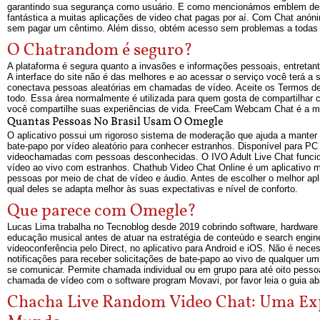
garantindo sua segurança como usuário. E como mencionámos emblem desde 
fantástica a muitas aplicações de video chat pagas por aí. Com Chat anón
sem pagar um cêntimo. Além disso, obtém acesso sem problemas a todas as
O Chatrandom é seguro?
A plataforma é segura quanto a invasões e informações pessoais, entretant
A interface do site não é das melhores e ao acessar o serviço você terá a
conectava pessoas aleatórias em chamadas de vídeo. Aceite os Termos de
todo. Essa área normalmente é utilizada para quem gosta de compartilha
você compartilhe suas experiências de vida. FreeCam Webcam Chat é a m
Quantas Pessoas No Brasil Usam O Omegle
O aplicativo possui um rigoroso sistema de moderação que ajuda a manter
bate-papo por vídeo aleatório para conhecer estranhos. Disponível para PC 
videochamadas com pessoas desconhecidas. O IVO Adult Live Chat funcion
vídeo ao vivo com estranhos. Chathub Video Chat Online é um aplicativo m
pessoas por meio de chat de vídeo e áudio. Antes de escolher o melhor apl
qual deles se adapta melhor às suas expectativas e nível de conforto.
Que parece com Omegle?
Lucas Lima trabalha no Tecnoblog desde 2019 cobrindo software, hardware
educação musical antes de atuar na estratégia de conteúdo e search engi
videoconferência pelo Direct, no aplicativo para Android e iOS. Não é nec
notificações para receber solicitações de bate-papo ao vivo de qualquer u
se comunicar. Permite chamada individual ou em grupo para até oito pes
chamada de vídeo com o software program Movavi, por favor leia o guia ab
Chacha Live Random Video Chat: Uma Exp