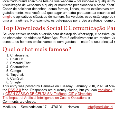
localizado brand abaixo da tela da sua webcam – pressione-o a qualquer 
visualização de webcams a qualquer momento pressionando o botão “Start”
Capaz de adicionar desenhos, como formas, linhas, textos explicativos em t
gratuitamente, mas você terá que pagar um extra para acessar recursos a
omglie
e aplicativos clássicos de namoro. Na verdade, esse está longe de
uma alma gêmea. Por exemplo, os bate-papos por vídeo aleatórios, como o
Top Downloads Social E Comunicação Pa
Se você estiver usando a versão para desktop do WhatsApp, é possível gra
de chamadas de vídeo do WhatsApp. Este é definitivamente um random vid
conecta os homens exclusivamente com garotas — este é o seu principal r
Qual o chat mais famoso?
Chatroulette.
ChatHub.
Emerald Chat.
Chatrandom.
Camgo.
Tinychat.
CamSurf.
Shagle.
This entry was posted by Hanneke on
Tuesday, February 25th, 2025
at
5:4
the
RSS 2.0
feed. Responses are currently closed, but you can
trackback
f
«
GRAN CASINO DE CEUTA SA: Teléfono, CIF y Dirección
The Impact of Artificial Intelligence on Casino Operations
»
Comments are closed.
Mediklus ∼ Seminarielaan 17 ∼ 4741DL ∼ Hoeven ∼ ∼
info@mediklus.nl