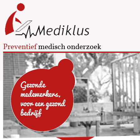
Preventief
medisch onderzoek
Gezonde
medewerkers,
voor een gezond
bedrijf