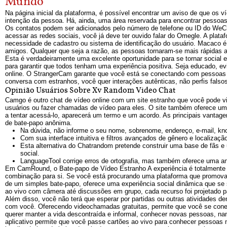
Mundo
Na página inicial da plataforma, é possível encontrar um aviso de que os 
intenção da pessoa. Há, ainda, uma área reservada para encontrar pesso
Os contatos podem ser adicionados pelo número de telefone ou ID do WeC
acessar as redes sociais, você já deve ter ouvido falar do Omegle. A pla
necessidade de cadastro ou sistema de identificação do usuário. Macaco é 
amigos. Qualquer que seja a razão, as pessoas tornaram-se mais rápidas a
Esta é verdadeiramente uma excelente oportunidade para se tornar social 
para garantir que todos tenham uma experiência positiva. Seja educado, e
online. O StrangerCam garante que você está se conectando com pessoas r
conversa com estranhos, você quer interações autênticas, não perfis falso
Opinião Usuários Sobre Xv Random Video Chat
Camgo é outro chat de vídeo online com um site estranho que você pode vis
usuários ou fazer chamadas de vídeo para eles. O site também oferece um
a tentar acessá-lo, aparecerá um termo e um acordo. As principais vantagen
de bate-papo anônima.
Na dúvida, não informe o seu nome, sobrenome, endereço, e-mail, k
Com sua interface intuitiva e filtros avançados de gênero e localização
Esta alternativa do Chatrandom pretende construir uma base de fãs 
social.
LanguageTool corrige erros de ortografia, mas também oferece uma aná
Em CamRound, o Bate-papo de Vídeo Estranho A experiência é totalmente ale
combinação para si. Se você está procurando uma plataforma que promova i
de um simples bate-papo, oferece uma experiência social dinâmica que se
ao vivo com câmera até discussões em grupo, cada recurso foi projetado p
Além disso, você não terá que esperar por partidas ou outras atividades 
com você. Oferecendo videochamadas gratuitas, permite que você se co
querer manter a vida descontraída e informal, conhecer novas pessoas, nam
aplicativo permite que você passe cartões ao vivo para conhecer pessoas 