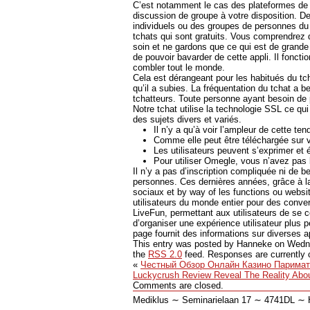
C’est notamment le cas des plateformes de 
discussion de groupe à votre disposition. D
individuels ou des groupes de personnes du
tchats qui sont gratuits. Vous comprendrez
soin et ne gardons que ce qui est de grande 
de pouvoir bavarder de cette appli. Il fonct
combler tout le monde.
Cela est dérangeant pour les habitués du tc
qu’il a subies. La fréquentation du tchat a 
tchatteurs. Toute personne ayant besoin de p
Notre tchat utilise la technologie SSL ce q
des sujets divers et variés.
Il n’y a qu’à voir l’ampleur de cette t
Comme elle peut être téléchargée sur 
Les utilisateurs peuvent s’exprimer et 
Pour utiliser Omegle, vous n’avez pas 
Il n’y a pas d’inscription compliquée ni de b
personnes. Ces dernières années, grâce à la
sociaux et by way of les functions ou webs
utilisateurs du monde entier pour des conver
LiveFun, permettant aux utilisateurs de se 
d’organiser une expérience utilisateur plus p
page fournit des informations sur diverses 
This entry was posted by Hanneke on
Wedne
the
RSS 2.0
feed. Responses are currently 
«
Честный Обзор Онлайн Казино Паримат
Luckycrush Review Reveal The Reality Abou
Comments are closed.
Mediklus ∼ Seminarielaan 17 ∼ 4741DL 