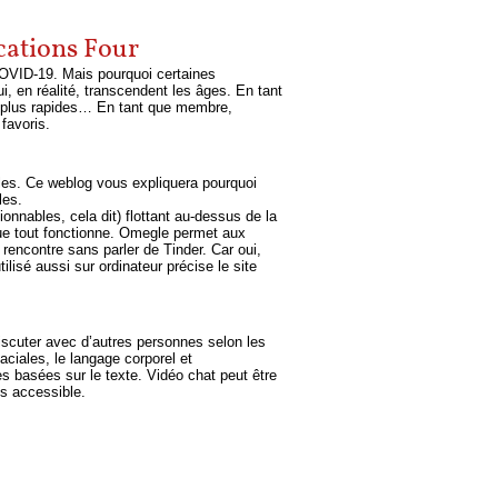
cations Four
OVID-19. Mais pourquoi certaines
, en réalité, transcendent les âges. En tant
s plus rapides… En tant que membre,
favoris.
bles. Ce weblog vous expliquera pourquoi
les.
nnables, cela dit) flottant au-dessus de la
 que tout fonctionne. Omegle permet aux
rencontre sans parler de Tinder. Car oui,
lisé aussi sur ordinateur précise le site
discuter avec d’autres personnes selon les
aciales, le langage corporel et
s basées sur le texte. Vidéo chat peut être
ès accessible.