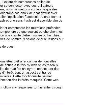
 il existe de nombreuses salles de
ur se connecter avec des utilisateurs
am, nous ne mettons sur le site que des
orientons nos choix de chat gratuit avec
aller l’application Facebook du chat cam et
ash et une sans flash est disponible afin de
iler et comprendre les mutations profondes
de comprendre ce que veulent ou cherchent les
r une crainte d’être insultée ou humiliée.
rouvez de nombreux salons de discussions sur
s de vues !
vous êtes prêt à rencontrer de nouvelles
e entier, à la fois by way of les réseaux
vidéo de manière anonyme, connectant des
 d’intérêt sont un aspect central de
ilaires. Cette fonctionnalité permet
n fonction des intérêts marqués. Cette web
n follow any responses to this entry through