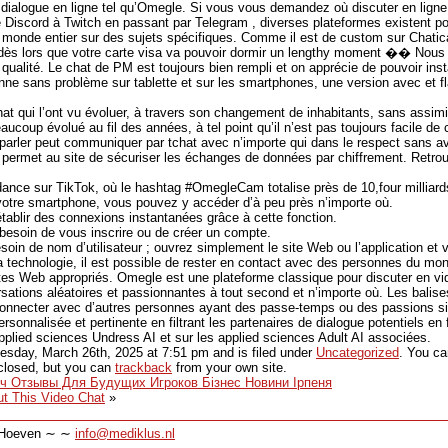
dialogue en ligne tel qu’Omegle. Si vous vous demandez où discuter en ligne,
e Discord à Twitch en passant par Telegram , diverses plateformes existent po
 monde entier sur des sujets spécifiques. Comme il est de custom sur Chatic
 dès lors que votre carte visa va pouvoir dormir un lengthy moment �� Nous 
qualité. Le chat de PM est toujours bien rempli et on apprécie de pouvoir inst
ionne sans problème sur tablette et sur les smartphones, une version avec et fl
hat qui l’ont vu évoluer, à travers son changement de inhabitants, sans assim
beaucoup évolué au fil des années, à tel point qu’il n’est pas toujours facile 
arler peut communiquer par tchat avec n’importe qui dans le respect sans avoi
ui permet au site de sécuriser les échanges de données par chiffrement. Ret
endance sur TikTok, où le hashtag #OmegleCam totalise près de 10,four milliard
votre smartphone, vous pouvez y accéder d’à peu près n’importe où.
établir des connexions instantanées grâce à cette fonction.
besoin de vous inscrire ou de créer un compte.
esoin de nom d’utilisateur ; ouvrez simplement le site Web ou l’application et 
 technologie, il est possible de rester en contact avec des personnes du mond
ites Web appropriés. Omegle est une plateforme classique pour discuter en 
sations aléatoires et passionnantes à tout second et n’importe où. Les balises
connecter avec d’autres personnes ayant des passe-temps ou des passions sim
ersonnalisée et pertinente en filtrant les partenaires de dialogue potentiels e
applied sciences Undress AI et sur les applied sciences Adult AI associées.
sday, March 26th, 2025
at
7:51 pm
and is filed under
Uncategorized
. You ca
closed, but you can
trackback
from your own site.
ч Отзывы Для Будущих Игроков Бізнес Новини Ірпеня
t This Video Chat
»
∼ Hoeven ∼ ∼
info@mediklus.nl