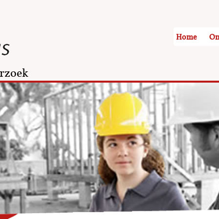
Home
On
rzoek