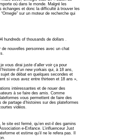
’importe où dans le monde. Malgré les
changes et donc la difficulté à trouver les
he “Omegle” sur un moteur de recherche qui
04 hundreds of thousands de dollars .
r de nouvelles personnes avec un chat
is.
vous dirai juste d’aller voir ça pour
histoire d’un new yorkais qui, à 18 ans,
un sujet de débat en quelques secondes et
ent si vous avez entre thirteen et 18 ans »,
tions intéressantes et de nouer des
isateurs à se faire des amis. Comme
plateformes vous permettent de faire des
s de partage d’histoires sur des plateformes
courtes vidéos.
 le site est fermé, qu’en est-il des gamins
’Association e-Enfance. L’influenceur Just
forme et estime qu’il ne le refera pas. Il
on.