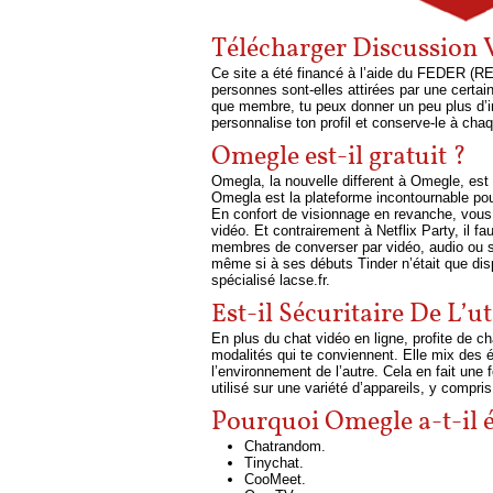
Télécharger Discussion V
Ce site a été financé à l’aide du FEDER (R
personnes sont-elles attirées par une certa
que membre, tu peux donner un peu plus d’i
personnalise ton profil et conserve-le à cha
Omegle est-il gratuit ?
Omegla, la nouvelle different à Omegle, est
Omegla est la plateforme incontournable pour 
En confort de visionnage en revanche, vous a
vidéo. Et contrairement à Netflix Party, il 
membres de converser par vidéo, audio ou si
même si à ses débuts Tinder n’était que disp
spécialisé lacse.fr.
Est-il Sécuritaire De L’ut
En plus du chat vidéo en ligne, profite de c
modalités qui te conviennent. Elle mix des é
l’environnement de l’autre. Cela en fait un
utilisé sur une variété d’appareils, y compri
Pourquoi Omegle a-t-il é
Chatrandom.
Tinychat.
CooMeet.