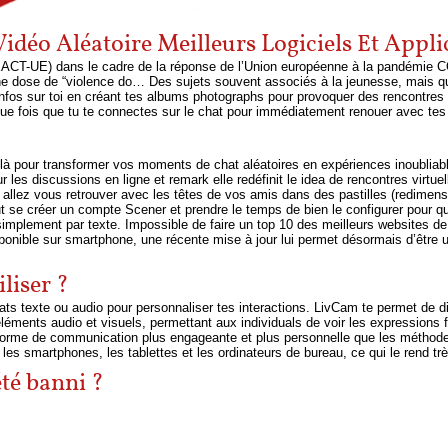
idéo Aléatoire Meilleurs Logiciels Et Appli
EACT-UE) dans le cadre de la réponse de l’Union européenne à la pandémie C
ine dose de “violence do… Des sujets souvent associés à la jeunesse, mais qui
nfos sur toi en créant tes albums photographs pour provoquer des rencontre
que fois que tu te connectes sur le chat pour immédiatement renouer avec tes 
 là pour transformer vos moments de chat aléatoires en expériences inoublia
les discussions en ligne et remark elle redéfinit le idea de rencontres virtuel
llez vous retrouver avec les têtes de vos amis dans des pastilles (redimensio
faut se créer un compte Scener et prendre le temps de bien le configurer pour
mplement par texte. Impossible de faire un top 10 des meilleurs websites de 
onible sur smartphone, une récente mise à jour lui permet désormais d’être uti
iliser ?
hats texte ou audio pour personnaliser tes interactions. LivCam te permet de 
léments audio et visuels, permettant aux individuals de voir les expressions f
e forme de communication plus engageante et plus personnelle que les méthode
s les smartphones, les tablettes et les ordinateurs de bureau, ce qui le rend tr
té banni ?