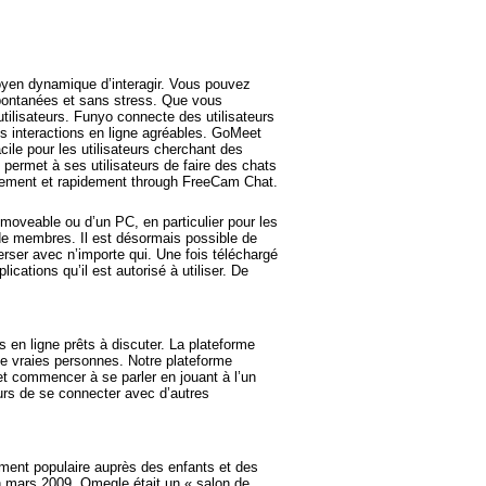
 moyen dynamique d’interagir. Vous pouvez
spontanées et sans stress. Que vous
ilisateurs. Funyo connecte des utilisateurs
es interactions en ligne agréables. GoMeet
ile pour les utilisateurs cherchant des
 permet à ses utilisateurs de faire des chats
itement et rapidement through FreeCam Chat.
r moveable ou d’un PC, en particulier pour les
de membres. Il est désormais possible de
rser avec n’importe qui. Une fois téléchargé
cations qu’il est autorisé à utiliser. De
s en ligne prêts à discuter. La plateforme
de vraies personnes. Notre plateforme
et commencer à se parler en jouant à l’un
urs de se connecter avec d’autres
ment populaire auprès des enfants et des
en mars 2009, Omegle était un « salon de