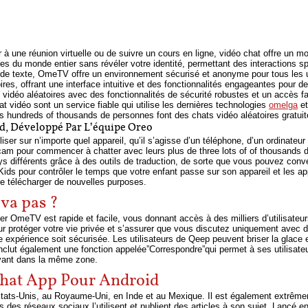
er à une réunion virtuelle ou de suivre un cours en ligne, vidéo chat offre un
s du monde entier sans révéler votre identité, permettant des interactions 
de texte, OmeTV offre un environnement sécurisé et anonyme pour tous les ut
res, offrant une interface intuitive et des fonctionnalités engageantes pour d
vidéo aléatoires avec des fonctionnalités de sécurité robustes et un accès fac
 vidéo sont un service fiable qui utilise les dernières technologies
omelga
et
es hundreds of thousands de personnes font des chats vidéo aléatoires gratu
, Développé Par L’équipe Oreo
ser sur n’importe quel appareil, qu’il s’agisse d’un téléphone, d’un ordinateu
am pour commencer à chatter avec leurs plus de three lots of of thousands 
s différents grâce à des outils de traduction, de sorte que vous pouvez conve
ids pour contrôler le temps que votre enfant passe sur son appareil et les appli
de télécharger de nouvelles purposes.
va pas ?
er OmeTV est rapide et facile, vous donnant accès à des milliers d’utilisateur
ur protéger votre vie privée et s’assurer que vous discutez uniquement avec 
e expérience soit sécurisée. Les utilisateurs de Qeep peuvent briser la glace 
clut également une fonction appelée”Correspondre”qui permet à ses utilisate
ivant dans la même zone.
Chat App Pour Android
États-Unis, au Royaume-Uni, en Inde et au Mexique. Il est également extrême
 des réseaux sociaux l’utilisent et publient des articles à son sujet. Lancé 