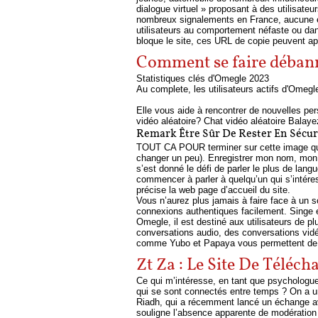
dialogue virtuel » proposant à des utilisat
nombreux signalements en France, aucune en
utilisateurs au comportement néfaste ou dan
bloque le site, ces URL de copie peuvent ap
Comment se faire déban
Statistiques clés d'Omegle 2023
Au complete, les utilisateurs actifs d'Omeg
Elle vous aide à rencontrer de nouvelles p
vidéo aléatoire? Chat vidéo aléatoire Balay
Remark Être Sûr De Rester En Sécur
TOUT CA POUR terminer sur cette image qui ré
changer un peu). Enregistrer mon nom, mon e
s’est donné le défi de parler le plus de la
commencer à parler à quelqu’un qui s’intéres
précise la web page d’accueil du site.
Vous n’aurez plus jamais à faire face à un
connexions authentiques facilement. Singe 
Omegle, il est destiné aux utilisateurs de p
conversations audio, des conversations vidéo
comme Yubo et Papaya vous permettent de pu
Zt Za : Le Site De Téléc
Ce qui m’intéresse, en tant que psychologue 
qui se sont connectés entre temps ? On a une
Riadh, qui a récemment lancé un échange avec
souligne l’absence apparente de modération e