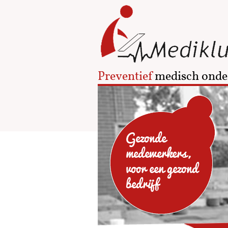
Preventief
medisch onde
Gezonde
medewerkers,
voor een gezond
bedrijf