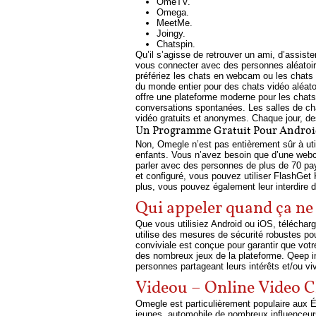
OmeTV.
Omega.
MeetMe.
Joingy.
Chatspin.
Qu’il s’agisse de retrouver un ami, d’assist
vous connecter avec des personnes aléatoire
préfériez les chats en webcam ou les chats 
du monde entier pour des chats vidéo aléatoi
offre une plateforme moderne pour les chats 
conversations spontanées. Les salles de chat
vidéo gratuits et anonymes. Chaque jour, d
Un Programme Gratuit Pour Android
Non, Omegle n’est pas entièrement sûr à utili
enfants. Vous n’avez besoin que d’une webc
parler avec des personnes de plus de 70 pay
et configuré, vous pouvez utiliser FlashGet K
plus, vous pouvez également leur interdire 
Qui appeler quand ça ne 
Que vous utilisiez Android ou iOS, télécharg
utilise des mesures de sécurité robustes po
conviviale est conçue pour garantir que votr
des nombreux jeux de la plateforme. Qeep in
personnes partageant leurs intérêts et/ou v
Videou – Online Video 
Omegle est particulièrement populaire aux 
jeunes, automobile de nombreux influenceurs