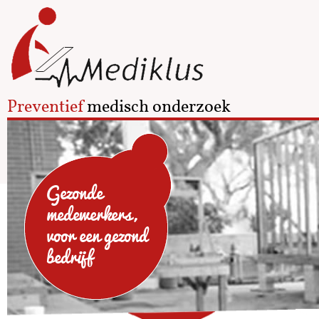
Preventief
medisch onderzoek
Gezonde
medewerkers,
voor een gezond
bedrijf