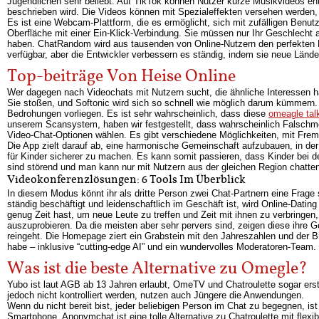
Jugendlichen sehr beliebt. Auf TikTok können Nutzer kurze Musikvideos entd
beschrieben wird. Die Videos können mit Spezialeffekten versehen werden,
Es ist eine Webcam-Plattform, die es ermöglicht, sich mit zufälligen Benutz
Oberfläche mit einer Ein-Klick-Verbindung. Sie müssen nur Ihr Geschlecht
haben. ChatRandom wird aus tausenden von Online-Nutzern den perfekten Par
verfügbar, aber die Entwickler verbessern es ständig, indem sie neue Länd
Top-beiträge Von Heise Online
Wer dagegen nach Videochats mit Nutzern sucht, die ähnliche Interessen h
Sie stoßen, und Softonic wird sich so schnell wie möglich darum kümmern.
Bedrohungen vorliegen. Es ist sehr wahrscheinlich, dass diese
omeagle talk
unserem Scansystem, haben wir festgestellt, dass wahrscheinlich Falschme
Video-Chat-Optionen wählen. Es gibt verschiedene Möglichkeiten, mit Fre
Die App zielt darauf ab, eine harmonische Gemeinschaft aufzubauen, in der 
für Kinder sicherer zu machen. Es kann somit passieren, dass Kinder bei d
sind störend und man kann nur mit Nutzern aus der gleichen Region chatten
Videokonferenzlösungen: 6 Tools Im Überblick
In diesem Modus könnt ihr als dritte Person zwei Chat-Partnern eine Frage
ständig beschäftigt und leidenschaftlich im Geschäft ist, wird Online-Dating
genug Zeit hast, um neue Leute zu treffen und Zeit mit ihnen zu verbringen,
auszuprobieren. Da die meisten aber sehr pervers sind, zeigen diese ihre 
reingeht. Die Homepage ziert ein Grabstein mit den Jahreszahlen und der B
habe – inklusive “cutting-edge AI” und ein wundervolles Moderatoren-Team.
Was ist die beste Alternative zu Omegle?
Yubo ist laut AGB ab 13 Jahren erlaubt, OmeTV und Chatroulette sogar erst 
jedoch nicht kontrolliert werden, nutzen auch Jüngere die Anwendungen.
Wenn du nicht bereit bist, jeder beliebigen Person im Chat zu begegnen, is
Smartphone. Anonymchat ist eine tolle Alternative zu Chatroulette mit flex