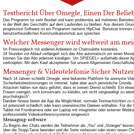
Testbericht Über Omegle, Einen Der Belie
Das Programm ist sehr flexibel und kann problemlos auf mehreren Betriebss
in der Welt des Geschäfts auf dem Laufenden zu bleiben. Aus diesem Grund w
progressive Software ist ein Programm namens HipChat. Benutzer können n
benutzerfreundlichen Kommunikationshub aus sprechen.
Welcher Messenger wird weltweit am mei
Im Preisvergleich mit anderen Anbietern ist Chatroulette kostenlos.
24 Stunden vor Ablauf verlängert sich das Abo automatisch um einen Monat 
können Sie das Abo jederzeit kündigen. Um SPIEGEL+ außerhalb dieser A
verknüpfen. Mit dem Kauf akzeptieren Sie unsere Allgemeinen Geschäftsb
Messenger & Videotelefonie Sicher Nutze
Nach 14 Jahren schließt Omegle, eine bekannte Plattform für anonyme Vide
Sicherheitsbestimmungen im Internet, habe aber auch persönliche Gründe, s
Attacken hätten nun dazu geführt, dass er seinen Dienst schließt. Ein etwas
Frauen zwingen, sich konservativ zu kleiden, um nicht vergewaltigt zu werd
psychologisch”.
Darüber hinaus bietet die App die Möglichkeit, normale Textnachrichten z
ist potenziell schädlich oder kann unerwünschte Dateien enthalten. Für die
Tablet mit Frontkamera oder ein Laptop mit integrierter oder externer Web
professionelle Videokonferenzsysteme eingesetzt.
Messaging-software
Zu Beginn des Chats werden die Teilnehmer als „You“ und „Stranger“ bezeic
über die Stopp-Taste beenden und die Seite verlassen oder einen neuen Chat