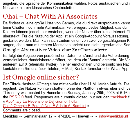
angeben, die Sprache der Kommunikation wählen, Fotos austauschen und me
Netzwerk als ein klassisches Chatroulette.
Ohai – Chat With Ai Associates
Da findest du eine große Liste von Games, die du direkt ausprobieren kann
beim Chatten noch mehr Aufmerksamkeit erregen. Jedes Mitglied, das du im
Kosten können jedoch nur enstehen, wenn der Nutzer über keine Internet-F
übersteigt. Für die Nutzung der App ist ein Google-Account Voraussetzun
gestartet werden. Man kann sich zudem einen von zwei vorgeschlagenen Ka
sorgen, dass man mit echten Menschen spricht und nicht irgendwelche Sac
Omegle: Alternativer Video-chat Zur Chatroulette
Es folgt die Abgabe von persönlichen Daten, ein Anruf und die Aufforderun
vermeintliches Handelskonto eröffnet, bei dem ein “Bonus” entsteht. Die Vid
anderem auf X (ehemals Twitter) in einer emotionalen und persönlichen Nac
kontaktieren Sie uns über Telefon, E-Mail, Kontaktformular oder WhatsApp.
Ist Omegle online sicher?
Der Tiktok-Hashtag #Omegle hat mittlerweile über 11 Milliarden Aufrufe. 
reguliert. Die Nutzer konnten chatten, ohne der Plattform etwas über sich 
This entry was posted by Hanneke on
Sunday, January 26th, 2025
at
6:16 
the
RSS 2.0
feed. Responses are currently closed, but you can
trackback
f
«
App4italy La Recensione Del Giorno, Holla
Cos’è Omegle E Perché Non È Adatto Ai Bambini
»
Comments are closed.
Mediklus ∼ Seminarielaan 17 ∼ 4741DL ∼ Hoeven ∼ ∼
info@mediklus.nl