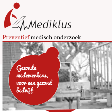
Preventief
medisch onderzoek
Gezonde
medewerkers,
voor een gezond
bedrijf