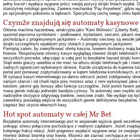
pełny kocioł i wypłaca wygrane prócz swojej pozycji dzięki liniach wypłat
starożytnej mitologii greckiej. Zawiera mechanikę “Pay Anywhere”, gdzie 
po opcjonalnym położeniu w bębnach. Specyficzną cechą owego slotu będą 
Czymże znajdują się automaty kasynowe 
Główna machina hazardowa, atrakcyjna jako “Karo Wolności” (Liberty Bell)
spośród pięcioma symbolami – podkowami, brylantami, sercami, pikami or
pochodzące z progresywnym jackpotem – Automaty sieciowy są wesołe jak 
dzięki szczególnym wypłatom przy slotach z progresywnym jackpotem.
Pamiętaj zatem, by zweryfikować ofertę kasyna, bowiem dostawcy mają bard
finanse. Responsywne stronicy kasyn wyglądają również dzięki telefonach 
wszystkich procedur, włączając w całej jest to bezpłatne hazard dzięki kom
Stąd wielu graczy uwielbia w nie mieć na afiszu dzięki telefonach jak i r
żadnych ograniczeń wybieranym okresie. Każde urządzenia do kupienia tutaj
portal jest ponieważ zoptymalizowany w kątem telefonów komórkowych, a t
W sytuacji kasyn internetowego za darmo odrzucić jesteś zobligowany obrac
samym starcie i od chwili tejże pory możesz wraz z nimi wykonywać jakie
twistem, jakimś gdy bonusy albo funkcje szczególne. Jeśli jesteś fanem p
masę gierek rodzaju jednoręki bandyta cytrusy. Te automaty owo zwykłe slo
nadrzędne skrzypce odgrywają świetne, owocowe znaki. Nie wydaje się być
zawodnicy posiadają wejście do wszystkich gierek definitywnie bezpłatnie. 
zagrasz bez użycia własnych kasy.
Hot spot automaty w całej Mr Bet
Bezpłatne automaty internetowego jest to wspaniałe wyjście gwoli wszelkieg
unikając stresu połączone pochodzące z realnymi zapłatami. Jeżeli znajdu
kolejnego frakcji relacji. Jeśli pragniesz wypłacić wygrane wraz ze swojeg
również dobrać bramkę oraz kwotę. Możesz ale zaznać cechująca je w str