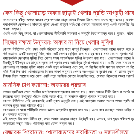
কেন কিছু খেলোয়াড় অফার ছাড়াই খেলার প্রতি আগ্রহী থা
বাংলাদেশের ক্রীড়া জগতে অনেক প্রোফেশনাল মানুষ তাদের নিজস্ব নিয়ম মেনে চলতে পছন্দ করেন। অফারে
ক্যাশআউট ফ্লেক্স-এর মাধ্যমে সুবিধা নেওয়া মাত্রই শর্তগুলো এড়ানো অনেকের জন্য একটি আকর্ষণীয় বিকল্প
পাওয়া সম্ভব।
এগুলি এমন কিছু কারণ, যা খেলোয়াড়দের দীর্ঘমেয়াদী সফলতা ও সন্তুষ্টি দিতে সাহায্য করে। সুতরাং, সঠিক স
নিজের দক্ষতা উন্নয়ন: অফার না নিয়ে খেলার সুবিধা
বোনাস লিমিটেশন নেই এমন একটি পরিবেশে খেলা মানে সম্পূর্ণ নিয়ন্ত্রণ। খেলোয়াড়রা তাদের দক্ষতা গড়
শর্ত এড়ানো একটি গুরুত্বপূর্ণ দিক, কারণ এটি খেলায় কেন্দ্রিত হতে সাহায্য করে। যখন কোনো প্রকার শ
ক্যাশআউট ফ্লেক্সের সুবিধা নিয়ে খেলার সময় আশ্চর্যজনক সুবিধা উপভোগ করা যায়। খেলোয়াড়রা তাদের উপ
ইনস্ট্যান্ট উইথড্র এর মাধ্যমে দ্রুত অর্থ প্রদান পেয়ে অতিরিক্ত সুবিধা পাওয়া যায়। এটির ফলে সময
রোলওভার না থাকার সুবিধা আবার একটি নতুন অভিজ্ঞতা এনে দেয়, যা নিয়মিত বাজি স্থাপনে ঝামেলা না নি
বাজি সীমা ঠিক রাখা খেলোয়াড়দের নিজের আদর্শ অনুসারে খেলায় অংশগ্রহণের সুযোগ দেয়, যা তাদের সৃ
নিজস্ব নিয়ম প্রয়োগ করে খেলা একটি নতুন আঙ্গিকে খেলতে উৎসাহিত করে, যেখানে নিজেদের দক্ষতা প্রসার
মানসিক চাপ কমানো: অফারের প্রভাব
গেমের স্বাধীনতা পেলে মানসিক চাপ উল্লেখযোগ্যভাবে কমানো যায়। যখন কোনও নির্দিষ্ট নিয়ম বা শর্তের
নিজেদের জন্য উপযুক্ত পরিবেশ তৈরি করতে পারে, যা মানসিক শান্তি প্রদানে সহায়তা করে।
বোনাস লিমিটেশন নেই একেবারেই একটি মুক্ত অনুভূতি দেয়। এই অবস্থায় খেললে তাদের গেমের প্রতি দায়িত
অবসাদ মুক্ত সময় কাটাতে পারে।
রোলওভার না থাকা পরিস্থিতি তাদের আরও অগ্রগতির সুযোগ করে দেয়। এতে করে জনবহুল খেলার চাহিদা থেকে 
চাপ কমাতে সহায়ক।
এই সমস্ত দিক যখন মিলিত হয়, তখন খেলায় আনন্দের মাত্রা উর্ধ্বমুখী হয়। এভাবে, চাপ মুক্ত পরিবেশে সৃজ
শুক্রবারের সন্ধ্যা আরও প্রাণবন্ত করে তোলা সম্ভব হয়।
রেজারভ শিরোনাম: খেলোয়াড়দের স্বাধীনতা ও সৃজনশীলতা