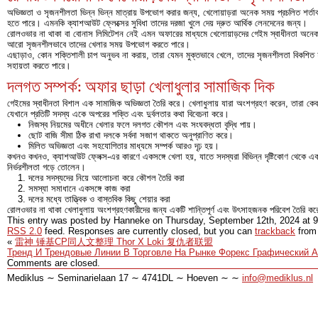
অভিজ্ঞতা ও সৃজনশীলতা ভিন্ন ভিন্ন মাত্রায় উপভোগ করার জন্য, খেলোয়াড়রা অনেক সময় প্রচলিত শর্তা
হতে পারে। এমনকি ক্যাশআউট ফ্লেক্সের সুবিধা তাদের দরজা খুলে দেয় দ্রুত আর্থিক লেনদেনের জন্য।
রোলওভার না থাকা বা বোনাস লিমিটেশন নেই এমন অফারের মাধ্যমে খেলোয়াড়দের গেইম স্বাধীনতা অনেক
আরো সৃজনশীলভাবে তাদের খেলার সময় উপভোগ করতে পারে।
এছাড়াও, কোন শক্তিশালী চাপ অনুভব না করায়, তারা যেমন মুক্তভাবে খেলে, তাদের সৃজনশীলতা বিকশি
সহায়তা করতে পারে।
দলগত সম্পর্ক: অফার ছাড়া খেলাধুলার সামাজিক দিক
গেইমের স্বাধীনতা বিশাল এক সামাজিক অভিজ্ঞতা তৈরি করে। খেলাধুলায় যারা অংশগ্রহণ করেন, তারা কেবল
যেখানে প্রতিটি সদস্য একে অপরের শক্তি এবং দুর্বলতার কথা বিবেচনা করে।
নিজস্ব নিয়মের অধীনে খেলার ফলে দলগত কৌশল এবং সংঘবদ্ধতা বৃদ্ধি পায়।
ছোট বাজি সীমা ঠিক রাখা দলকে সর্বদা সজাগ থাকতে অনুপ্রাণিত করে।
মিলিত অভিজ্ঞতা এবং সহযোগিতার মাধ্যমে সম্পর্ক আরও দৃঢ় হয়।
কখনও কখনও, ক্যাশআউট ফ্লেক্স-এর কারণে একসঙ্গে খেলা হয়, যাতে সদস্যরা বিভিন্ন দৃষ্টিকোণ থেকে একট
নির্ভরশীলতা গড়ে তোলেন।
দলের সদস্যদের নিয়ে আলোচনা করে কৌশল তৈরি করা
সমস্যা সমাধানে একসঙ্গে কাজ করা
দলের মধ্যে তাত্ত্বিক ও বাস্তবিক কিছু শেয়ার করা
রোলওভার না থাকা খেলাধুলায় অংশগ্রহণকারীদের জন্য একটি শান্তিপূর্ণ এবং উৎসাহজনক পরিবেশ তৈরি ক
This entry was posted by Hanneke on
Thursday, September 12th, 2024
at
9
RSS 2.0
feed. Responses are currently closed, but you can
trackback
from 
«
雷神 锤基CP同人文整理 Thor X Loki 复仇者联盟
Тренд И Трендовые Линии В Торговле На Рынке Форекс Графический 
Comments are closed.
Mediklus ∼ Seminarielaan 17 ∼ 4741DL ∼ Hoeven ∼ ∼
info@mediklus.nl