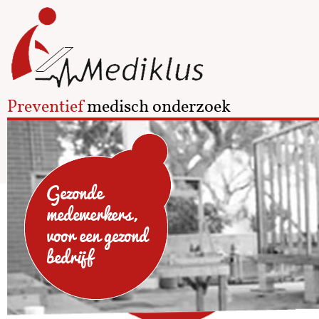
Preventief
medisch onderzoek
Gezonde
medewerkers,
voor een gezond
bedrijf