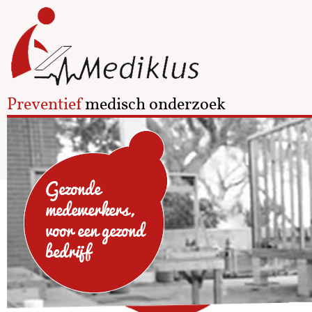
Preventief
medisch onderzoek
Gezonde
medewerkers,
voor een gezond
bedrijf