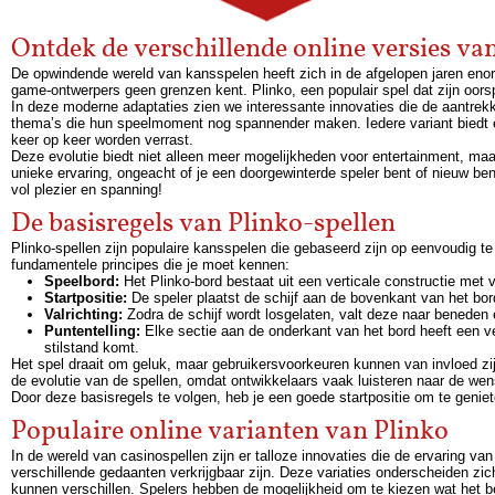
Ontdek de verschillende online versies va
De opwindende wereld van kansspelen heeft zich in de afgelopen jaren enorm 
game-ontwerpers geen grenzen kent. Plinko, een populair spel dat zijn oorsp
In deze moderne adaptaties zien we interessante innovaties die de aantrek
thema’s die hun speelmoment nog spannender maken. Iedere variant biedt e
keer op keer worden verrast.
Deze evolutie biedt niet alleen meer mogelijkheden voor entertainment, ma
unieke ervaring, ongeacht of je een doorgewinterde speler bent of nieuw ben
vol plezier en spanning!
De basisregels van Plinko-spellen
Plinko-spellen zijn populaire kansspelen die gebaseerd zijn op eenvoudig te 
fundamentele principes die je moet kennen:
Speelbord:
Het Plinko-bord bestaat uit een verticale constructie met 
Startpositie:
De speler plaatst de schijf aan de bovenkant van het bord
Valrichting:
Zodra de schijf wordt losgelaten, valt deze naar beneden 
Puntentelling:
Elke sectie aan de onderkant van het bord heeft een v
stilstand komt.
Het spel draait om geluk, maar gebruikersvoorkeuren kunnen van invloed zijn
de evolutie van de spellen, omdat ontwikkelaars vaak luisteren naar de we
Door deze basisregels te volgen, heb je een goede startpositie om te geni
Populaire online varianten van Plinko
In de wereld van casinospellen zijn er talloze innovaties die de ervaring van
verschillende gedaanten verkrijgbaar zijn. Deze variaties onderscheiden zic
kunnen verschillen. Spelers hebben de mogelijkheid om te kiezen wat het be