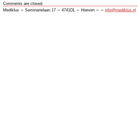
Comments are closed.
Mediklus ∼ Seminarielaan 17 ∼ 4741DL ∼ Hoeven ∼ ∼
info@mediklus.nl