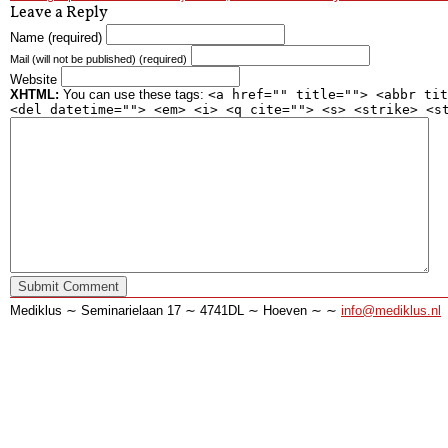
Leave a Reply
Name (required)
Mail (will not be published) (required)
Website
XHTML:
You can use these tags:
<a href="" title=""> <abbr tit
<del datetime=""> <em> <i> <q cite=""> <s> <strike> <s
Mediklus ∼ Seminarielaan 17 ∼ 4741DL ∼ Hoeven ∼ ∼
info@mediklus.nl