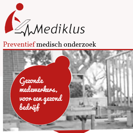
Preventief
medisch onderzoek
Gezonde
medewerkers,
voor een gezond
bedrijf