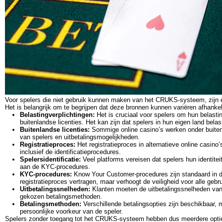
Voor spelers die niet gebruik kunnen maken van het CRUKS-systeem, zijn e
Het is belangrijk om te begrijpen dat deze bronnen kunnen variëren afhanke
Belastingverplichtingen:
Het is cruciaal voor spelers om hun belastin
buitenlandse licenties. Het kan zijn dat spelers in hun eigen land bel
Buitenlandse licenties:
Sommige online casino’s werken onder buitenl
van spelers en uitbetalingsmogelijkheden.
Registratieproces:
Het registratieproces in alternatieve online casino
inclusief de identificatieprocedures.
Spelersidentificatie:
Veel platforms vereisen dat spelers hun identitei
aan de KYC-procedures.
KYC-procedures:
Know Your Customer-procedures zijn standaard in de
registratieproces vertragen, maar verhoogt de veiligheid voor alle gebru
Uitbetalingssnelheden:
Klanten moeten de uitbetalingssnelheden van v
gekozen betalingsmethoden.
Betalingsmethoden:
Verschillende betalingsopties zijn beschikbaar, m
persoonlijke voorkeur van de speler.
Spelers zonder toegang tot het CRUKS-systeem hebben dus meerdere opties o