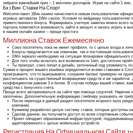
забрали важнейший приз – 1 миллион долларов. Играя на сайте 1 вин,
Бк 1 Вин: Ставки На Спорт
Welcome-пакет 1Вин казино начисляется новым пользователям официал
игровых автоматах 1Win casino. Условия по вейджеру пользователям 
приветственного бонуса. Формировать учетную заметка можно всего з
портала появляется возможность зайти в аккаунт и начать играть в в
в нашем онлайн казино – проще простого.
Миллиона Ставок Ежемесячно
Союз посетитель пока не имеет профиля, то с целью входа в лич
Бонусы предлагаются как новичкам, так и постоянным пользоват
1Win зеркало необходимо на ситуация блокировки официального с
Для того чтобы испытать все возможности 1win, достаточно прой
Ты проиграл, союз попал в дизайн, заточенный под уязвимость пс
Сумма и процент вашего кешбека определяется всеми ставками в Слотах
проигрываете, что-то выигрываете, сохраняя баланс примерно на одно
рассчитывать на существенный возвращение средств и аж заработок. 
коэффициентом равном 3 и более. В случае победы вашей ставки, вам
средства с бонусного счета.
Проще всего авторизоваться на сайте при помощи соцсетей. Наречие 
заполнены. Дополнительную информацию гэмблеру указывать не требу
После перехода в данный раздел посетители игорного зала увидя
компании.
Букмекер разработал целую систему ставок, которые доступны как
Сделав данное, вы получаете доступ ко всем спортивным событи
Проект обладает образованный инфраструктурой, поддерживающей
адаптированного с целью мобильных устройств.
Регистрация На Официальном Сайте 1w