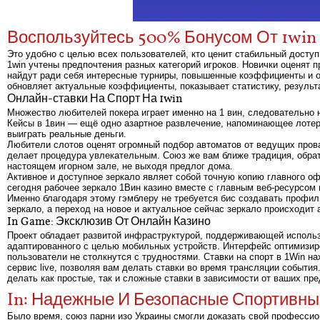
Воспользуйтесь 500% Бонусом От 1win
Это удобно с целью всех пользователей, кто ценит стабильный доступ
1win учтены предпочтения разных категорий игроков. Новички оценят 
найдут ради себя интересные турниры, повышенные коэффициенты и о
обновляет актуальные коэффициенты, показывает статистику, резуль
Онлайн-ставки На Спорт На 1win
Множество любителей покера играет именно на 1 вин, следовательно 
Кейсы в 1вин — ещё одно азартное развлечение, напоминающее лотер
выиграть реальные деньги.
Любители слотов оценят огромный подбор автоматов от ведущих прова
делает процедура увлекательным. Союз же вам ближе традиция, обрати
настоящем игорном зале, не выходя предлог дома.
Активное и доступное зеркало являет собой точную копию главного оф
сегодня рабочее зеркало 1Вин казино вместе с главным веб-ресурсом 
Именно благодаря этому гэмблеру не требуется бис создавать профил
зеркало, а переход на новое и актуальное сейчас зеркало происходит 
In Game: Эксклюзив От Онлайн Казино
Проект обладает развитой инфраструктурой, поддерживающей использо
адаптированного с целью мобильных устройств. Интерфейс оптимизир
пользователи не столкнутся с трудностями. Ставки на спорт в 1Win н
сервис live, позволяя вам делать ставки во время трансляции события
делать как простые, так и сложные ставки в зависимости от ваших пре
In: Надежные И Безопасные Спортивны
Было время, союз парни изо Украины смогли доказать свой профессио