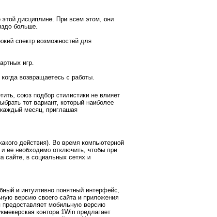
 этой дисциплине. При всем этом, они
аздо больше.
рокий спектр возможностей для
артных игр.
 когда возвращаетесь с работы.
ить, союз подбор стилистики не влияет
выбрать тот вариант, который наиболее
ь каждый месяц, приглашая
икакого действия). Во время компьютерной
, и ее необходимо отключить, чтобы при
а сайте, в социальных сетях и
обный и интуитивно понятный интерфейс,
ьную версию своего сайта и приложения
ия предоставляет мобильную версию
укмекерская контора 1Win предлагает