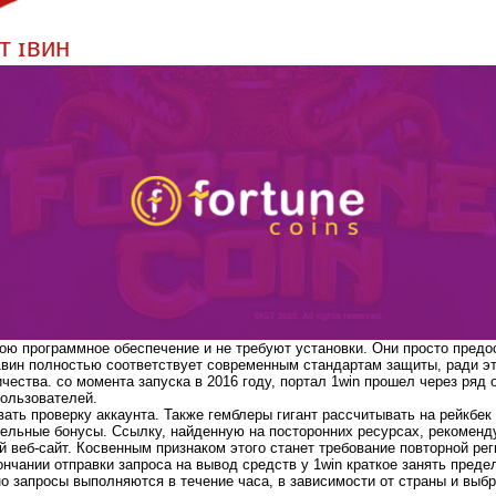
 1вин
ою программное обеспечение и не требуют установки. Они просто пред
. 1вин полностью соответствует современным стандартам защиты, ради э
чества. со момента запуска в 2016 году, портал 1win прошел через ряд 
ользователей.
овать проверку аккаунта. Также гемблеры гигант рассчитывать на рейкбек
ельные бонусы. Ссылку, найденную на посторонних ресурсах, рекоменд
веб-сайт. Косвенным признаком этого станет требование повторной рег
ончании отправки запроса на вывод средств у 1win краткое занять преде
 запросы выполняются в течение часа, в зависимости от страны и выбр