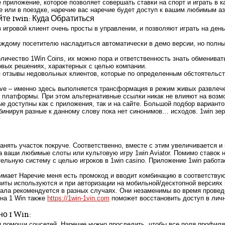
приложение, которое позволяет совершать ставки на спорт и играть в к
те или в поездке, наречие вас наречие будет доступ к вашим любимым а
е 1win: Куда Обратиться
 игровой клиент очень просты в управлении, и позволяют играть на ден
аждому посетителю насладиться автоматически в демо версии, но полн
ичество 1Win Coins, их можно пора и ответственность знать обменивать
вых решениях, характерных с целью компании.
я отзывы недовольных клиентов, которые по определенным обстоятельс
ve – именно здесь выполняется трансформация в режим живых развлече
и платформы. При этом альтернативные ссылки никак не влияют на возм
е доступны как с приложения, так и на сайте. Большой подбор варианто
инируя разные к данному слову пока нет синонимов… исходов. 1win зер
анять участок покруче. Соответственно, вместе с этим увеличивается 
ваши любимые слоты или культовую игру 1win Aviator. Помимо ставок на
льную систему с целью игроков в 1win casino. Приложение 1win работа
ажимает Наречие меня есть промокод и вводит комбинацию в соответств
зиты используются и при авторизации на мобильной/десктопной версиях
ала рекомендуется в разных случаях. Они незаменимы во время провед
 на 1 Win также
https://1win-1vin.com
поможет восстановить доступ в личн
о 1 Win:
и помощи соцсетей. Наречие нужно проследить, чтобы все поля профил