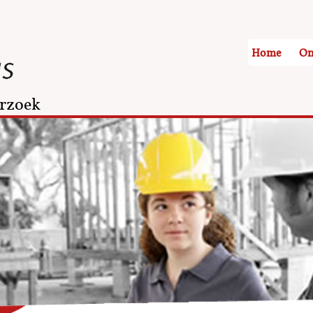
Home
On
rzoek