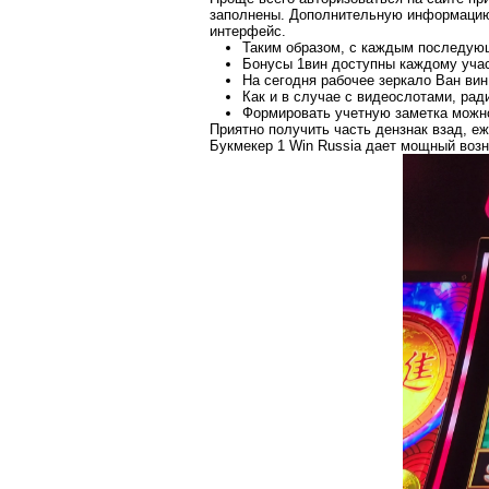
заполнены. Дополнительную информацию 
интерфейс.
Таким образом, с каждым последую
Бонусы 1вин доступны каждому участ
На сегодня рабочее зеркало Ван вин –
Как и в случае с видеослотами, ра
Формировать учетную заметка можно
Приятно получить часть дензнак взад, е
Букмекер 1 Win Russia дает мощный возн