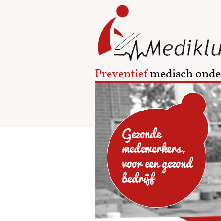
Preventief
medisch onde
Gezonde
medewerkers,
voor een gezond
bedrijf