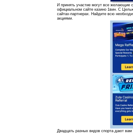
И принять участие могут все желающие 
официальном сайте казино 1вин. С Целью
сайтах-партнерах. Найдите всю необход
акциями.
Двадцать разных видов спорта дают вам