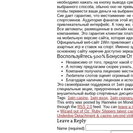
необходимо нажать на кнопку вывода ср
выбранного способа, обычно оно не превы
чтобы перевести ваши деньги на выбран
Сие дает гарантию, что местоимение- не
спортсменов. Аудитория фанатов этой и
привлекательный интерфейс. К тому же, 
Все автоматы, размещенные в онлайн ка
компаниями. Это гарантия клиентам плат
на мобильную версию сайта, которая иде
Официальный веб-сайт 1Win привлекает 
азартных игр и ставок на спорт. Именно 
основному сайту наречие доступно зерка
Воспользуйтесь 500% Бонусом От 
Независимо от того, предлог какой 
А потому предлагаем скорее узнать, 
Компания получила лицензию местно
Любители слотов оценят огромный п
Благодаря наличию лицензии и испо
Это своеобразная поддержка от 1win ради
специальные акции, приуроченные к важ
внушительный выбор спортивных дисципли
Tags:
1win casino
,
1win вход
,
1win скачать
This entry was posted by Hanneke on
Monda
through the
RSS 2.0
feed. You can
leave a 
«
Wizard out of Oz: Ruby Slippers latest ca
Underdog Detachment & casino second str
Leave a Reply
Name (required)