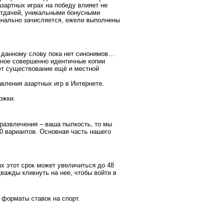
азартных играх на победу влияет не
 отдачей, уникальными бонусными
инально зачисляется, ежели выполнены
 к данному слову пока нет синонимов…
нное совершенно идентичные копии
уют существование ещё и местной
вления азартных игр в Интернете.
ржки.
развлечения – ваша пылкость, то мы
0 вариантов. Основная часть нашего
х этот срок может увеличиться до 48
важды кликнуть на нее, чтобы войти в
 форматы ставок на спорт.