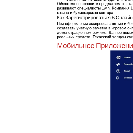
Обязательно сравните предлагаемые став
развивают специалисты 1win. Компания 1
казино и букмекерская контора.
Как Зарегистрироваться В Онлайн
При оформлении экспресса с пятью и бо
создавать учетную заметка в игровом он
демонстрационном режиме. Данное поможе
реальных средств. Техасский холдем сч
Мобильное Приложение