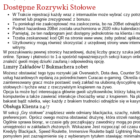
Dostępne Rozrywki Stołowe
W Trakcie rejestracji każdy wraz z internautów może wybrać czy potr
internet lub pragnie zrezygnować z bonusu.
Tu poniekąd nie zaakceptować ma zaskoczenia, bo na 20Bet odnajdzie
Podest hazardowa 20Bet została uruchomiona w 2020 roku kalendarzo
Pamiętaj, że ten nadprogram jest dostępny jednokrotnie na klienta i 
Trzeba zeskanować kod QR na stronie www www, żeby pobrać aplikację
Użytkownicy mogą również skorzystać z urzędowej strony www interne
witryny.
W poszukiwaniu pewnej stronicy hazardowej, dużej liczby graczy szuka jedn
online. Sprawy i płatności to 1-a spośród najważniejszych sekcji kasyn onl
znaleźć gwoli mojej dziurki zaufaną i odpowiednią opcję.
Limity Zakładów U Bukmachera 20bet
Możesz obstawiać tego typu rozrywki jak Overwatch, Dota dwa, Counter Str
usług hazardowych wydaną za pośrednictwem Curacao e-gaming. Określa owo,
zainteresowany gracz może postawić swój zakład na ulubioną dyscyplinę s
stołowych i tychże wraz z rzeczywistym krupierem na żywo.
Opcja ta może być interesująca głównie gwoli użytkowników, którzy lubią
komputerów a także zawierać interakcje chociażby wraz z krupierem. Na pla
bakarat bądź ruletka, więc każdy z brakiem trudności odnajdzie się w kasyn
Obsługa Klienta 24/7
W sekcji „Gry stołowe” znajdziesz wiele odmiany blackjacka, szachy, rulet
preferencjom. Oprócz owego można obstawiać drużynę, która strzeli następ
Ogólnie sprawa biorąc, w czasie gdy początkujący zawodnicy mogą po pro
umiejętności w zakładach złożonych. Wskazane Jest rozpocząć od czasu n
Kredyty Blackjack, Speed Roulette, Immersive Roulette bądź Lightning Ro
pomysłem jest zaznajomienie się z wybieranym tytułem stawiając minimaln