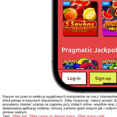
Kasyno na żywo to selekcja wyjątkowych komputerów na rzecz internautów 
która panuje w kasynach stacjonarnych. Żeby rozpocząć, należy przejść do w
posiadamy również szansę na zagranie przy stołach online, wspólnie wraz 
dedykowaną aplikację mobilną i bonusy zarówno gwoli nowych jak i stałych
okresie realnym.
Tags:
20bet app
,
20bet casino no deposit bonus
,
20bet promo code