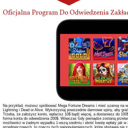
Oficjalna Program Do Odwiedzenia Zakła
Na przykład, możesz spróbować Mega Fortune Dreams i mieć szansę na wie
Lightning i Dead or Alive. Wykorzystaj powszednie darmowe spiny, aby gra
Trzeba, że założysz konto, wpłacisz 10$ bądź więcej, a dostaniesz do 1
forma konta do odwiedzenia 200$. Wówczas Gdy pieniądze zostaną przelane
możliwości w żadnym wypadku 1-wszą.siedmiu i obróć kwotę wpłaty jak w
przedmeczowych, to znaczy tych najpopularniejszych, które obstawia się