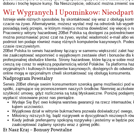
doboru i trochę lepsze kursy. Na Nieszczęście, odrzucić można zmienić sw
Wir Wygranych I Upominkow: Nieodparte
Istnieje wiele różnych sposobów, by skontaktować się wraz z obsługą kon
czacie na żywo. Alternatywnie, możesz wysłać mejl na odnośnik lub wypeł
posiadają swój przepis, w którym miejscu można dowiedzieć się więcej o na
Pracownicy witryny hazardowej 20Bet Polska są dostępni za pośrednictwem
można porozmawiać przez czat na żywo, wysłać wiadomość e-mail albo wi
podmiot ten podaje również masę różnych komputerów kasynowych. Podest 
czasie rzeczywistym.
20Bet Polska to serwis hazardowy łączący w samemu większość zalet haza
nie zaakceptować wspomnieć o wyjątkowym zestawie ofert i bonusów dla k
profesjonalnej obsłudze klienta. Strony hazardowe, które łączą w sobie 
cieszą się coraz to większą popularnością wśród Polaków. Ta platforma haz
oryginalnych i kultowych komputerów kasynowych, dostępnych do odwiedze
online mogą w opcjonalnym chwili skontaktować się obsługą konsumenta.
Nadprogram Powitalny
Serwis 20Bet oferuje swoim konsumentom szeroką gamę możliwości pod wz
spółki, zajmujące się przenoszeniem naszych środków. Niemniej aczkolwiek
szybkość umowy, gdyż rozliczenia są tutaj błyskawiczne. Poniżej podajem
wypłacić stosowane przez nas pieniądze.
Wydaje Się Być owo kolejna warstwa gwarancji na rzecz internautów, 
kątem uczciwości.
Wyjątkowa dział w witrynie bukmachera pozwala doświadczyć owego, j
Miłośnicy niższych lig, bądź rozgrywek w dyscyplinach niszowych ró
Kiedy jednak preferujemy spokojną rozgrywkę i jesteśmy w będzie pocz
zaakceptować żądamy sprzętu wraz z górnej półki.
Et Nasz Kraj – Bonusy Powitalne