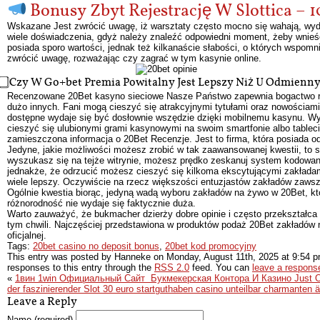
Bonusy Zbyt Rejestrację W Slottica –
Wskazane Jest zwrócić uwagę, iż warsztaty często mocno się wahają, wydaje
wiele doświadczenia, gdyż należy znaleźć odpowiedni moment, żeby wnie
posiada sporo wartości, jednak też kilkanaście słabości, o których wspomn
zwrócić uwagę, rozważając czy zagrać w tym kasynie online.
⃣ Czy W Go+bet Premia Powitalny Jest Lepszy Niż U Odmie
Recenzowane 20Bet kasyno sieciowe Nasze Państwo zapewnia bogactwo róż
dużo innych. Fani mogą cieszyć się atrakcyjnymi tytułami oraz nowościam
dostępne wydaje się być dosłownie wszędzie dzięki mobilnemu kasynu. Wy
cieszyć się ulubionymi grami kasynowymi na swoim smartfonie albo tablec
zamieszczona informacja o 20Bet Recenzje. Jest to firma, która posiada od
Jedyne, jakie możliwości możesz zrobić w tak zaawansowanej kwestii, to 
wyszukasz się na tejże witrynie, możesz prędko zeskanuj system kodowani
jednakże, że odrzucić możesz cieszyć się kilkoma ekscytującymi zakładam
wiele lepszy. Oczywiście na rzecz większości entuzjastów zakładów zaws
Ogólnie kwestia biorąc, jedyną wadą wyboru zakładów na żywo w 20Bet, któ
różnorodność nie wydaje się faktycznie duża.
Warto zauważyć, że bukmacher dzierży dobre opinie i często przekształca 
tym chwili. Najczęściej przedstawiona w produktów podaż 20Bet zakładów 
oficjalnej.
Tags:
20bet casino no deposit bonus
,
20bet kod promocyjny
This entry was posted by Hanneke on
Monday, August 11th, 2025
at
9:54 
responses to this entry through the
RSS 2.0
feed. You can
leave a respons
«
1вин 1win Официальный Сайт ️ Букмекерская Контора И Казино Just 
der faszinierender Slot 30 euro startguthaben casino unteilbar charmanten 
Leave a Reply
Name (required)