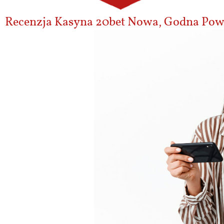
Recenzja Kasyna 20bet Nowa, Godna Pow