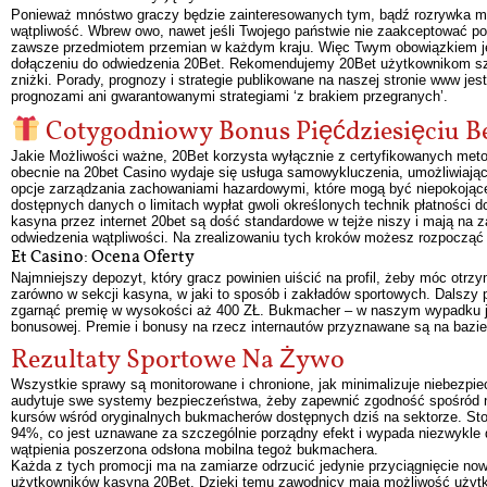
Ponieważ mnóstwo graczy będzie zainteresowanych tym, bądź rozrywka mo
wątpliwość. Wbrew owo, nawet jeśli Twojego państwie nie zaakceptować pos
zawsze przedmiotem przemian w każdym kraju. Więc Twym obowiązkiem je
dołączeniu do odwiedzenia 20Bet. Rekomendujemy 20Bet użytkownikom szu
zniżki. Porady, prognozy i strategie publikowane na naszej stronie www je
prognozami ani gwarantowanymi strategiami ‘z brakiem przegranych’.
Cotygodniowy Bonus Pięćdziesięciu 
Jakie Możliwości ważne, 20Bet korzysta wyłącznie z certyfikowanych me
obecnie na 20bet Casino wydaje się usługa samowykluczenia, umożliwiając
opcje zarządzania zachowaniami hazardowymi, które mogą być niepokojące 
dostępnych danych o limitach wypłat gwoli określonych technik płatności 
kasyna przez internet 20bet są dość standardowe w tejże niszy i mają na
odwiedzenia wątpliwości. Na zrealizowaniu tych kroków możesz rozpocząć 
Et Casino: Ocena Oferty
Najmniejszy depozyt, który gracz powinien uiścić na profil, żeby móc otr
zarówno w sekcji kasyna, w jaki to sposób i zakładów sportowych. Dalszy 
zgarnąć premię w wysokości aż 400 ZŁ. Bukmacher – w naszym wypadku jest
bonusowej. Premie i bonusy na rzecz internautów przyznawane są na bazie 
Rezultaty Sportowe Na Żywo
Wszystkie sprawy są monitorowane i chronione, jak minimalizuje niebezpiec
audytuje swe systemy bezpieczeństwa, żeby zapewnić zgodność spośród 
kursów wśród oryginalnych bukmacherów dostępnych dziś na sektorze. Sto
94%, co jest uznawane za szczególnie porządny efekt i wypada niezwykle 
wątpienia poszerzona odsłona mobilna tegoż bukmachera.
Każda z tych promocji ma na zamiarze odrzucić jedynie przyciągnięcie now
użytkowników kasyna 20Bet. Dzięki temu zawodnicy mają możliwość użyt