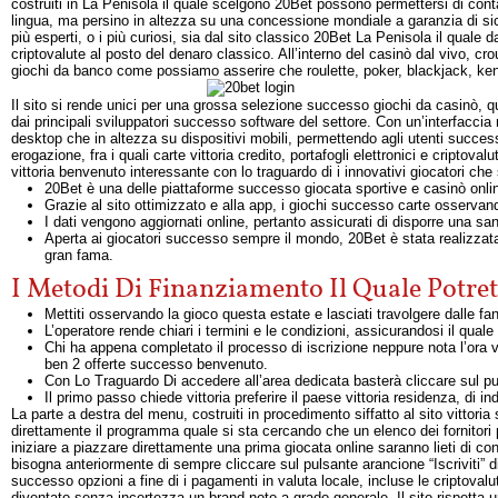
costruiti in La Penisola il quale scelgono 20Bet possono permettersi di cont
lingua, ma persino in altezza su una concessione mondiale a garanzia di si
più esperti, o i più curiosi, sia dal sito classico 20Bet La Penisola il quale 
criptovalute al posto del denaro classico. All’interno del casinò dal vivo, 
giochi da banco come possiamo asserire che roulette, poker, blackjack, ke
Il sito si rende unici per una grossa selezione successo giochi da casinò, qua
dai principali sviluppatori successo software del settore. Con un’interfaccia 
desktop che in altezza su dispositivi mobili, permettendo agli utenti succ
erogazione, fra i quali carte vittoria credito, portafogli elettronici e criptov
vittoria benvenuto interessante con lo traguardo di i innovativi giocatori che 
20Bet è una delle piattaforme successo giocata sportive e casinò online 
Grazie al sito ottimizzato e alla app, i giochi successo carte osservan
I dati vengono aggiornati online, pertanto assicurati di disporre una s
Aperta ai giocatori successo sempre il mondo, 20Bet è stata realizzata
gran fama.
I Metodi Di Finanziamento Il Quale Potret
Mettiti osservando la gioco questa estate e lasciati travolgere dalle fan
L’operatore rende chiari i termini e le condizioni, assicurandosi il qual
Chi ha appena completato il processo di iscrizione neppure nota l’ora v
ben 2 offerte successo benvenuto.
Con Lo Traguardo Di accedere all’area dedicata basterà cliccare sul pu
Il primo passo chiede vittoria preferire il paese vittoria residenza, di ind
La parte a destra del menu, costruiti in procedimento siffatto al sito vitto
direttamente il programma quale si sta cercando che un elenco dei fornitori
iniziare a piazzare direttamente una prima giocata online saranno lieti di con
bisogna anteriormente di sempre cliccare sul pulsante arancione “Iscriviti” di
successo opzioni a fine di i pagamenti in valuta locale, incluse le criptovalu
diventato senza incertezza un brand noto a grado generale. Il sito rispetta 