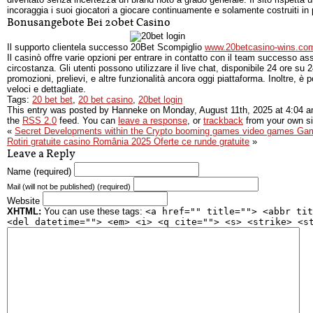
incoraggia i suoi giocatori a giocare continuamente e solamente costruiti i
Bonusangebote Bei 20bet Casino
Il supporto clientela successo 20Bet Scompiglio
www.20betcasino-wins.co
Il casinò offre varie opzioni per entrare in contatto con il team successo 
circostanza. Gli utenti possono utilizzare il live chat, disponibile 24 ore su 
promozioni, prelievi, e altre funzionalità ancora oggi piattaforma. Inoltre, è
veloci e dettagliate.
Tags:
20 bet bet
,
20 bet casino
,
20bet login
This entry was posted by Hanneke on
Monday, August 11th, 2025
at
4:04 
the
RSS 2.0
feed. You can
leave a response
, or
trackback
from your own si
«
Secret Developments within the Crypto booming games video games Gamb
Rotiri gratuite casino România 2025 Oferte ce runde gratuite
»
Leave a Reply
Name (required)
Mail (will not be published) (required)
Website
XHTML:
You can use these tags:
<a href="" title=""> <abbr tit
<del datetime=""> <em> <i> <q cite=""> <s> <strike> <s