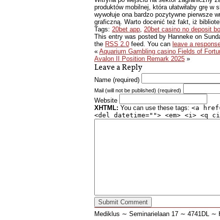
produktów mobilnej, która ułatwiłaby grę w 
wywołuje ona bardzo pozytywne pierwsze wr
graficzną. Warto docenić też fakt, iż bibli
Tags:
20bet app
,
20bet casino no deposit b
This entry was posted by Hanneke on
Sunda
the
RSS 2.0
feed. You can
leave a respons
«
Aquarium Gambling casino Fields of Fort
Avalon II Position Remark 2025
»
Leave a Reply
Name (required)
Mail (will not be published) (required)
Website
XHTML:
You can use these tags:
<a href
<del datetime=""> <em> <i> <q ci
Mediklus ∼ Seminarielaan 17 ∼ 4741DL 