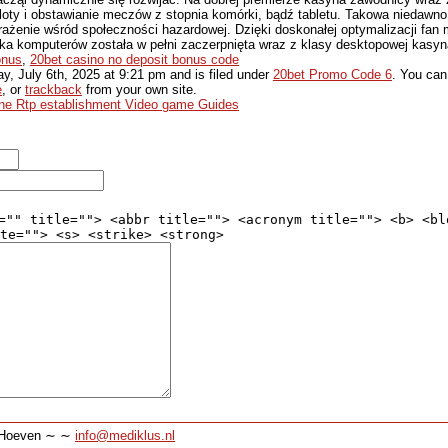
sloty i obstawianie meczów z stopnia komórki, bądź tabletu. Takowa niedawno
ażenie wśród społeczności hazardowej. Dzięki doskonałej optymalizacji fan
oteka komputerów została w pełni zaczerpnięta wraz z klasy desktopowej kasyn
onus
,
20bet casino no deposit bonus code
y, July 6th, 2025
at
9:21 pm
and is filed under
20bet Promo Code 6
. You can
e
, or
trackback
from your own site.
une Rtp establishment Video game Guides
="" title=""> <abbr title=""> <acronym title=""> <b> <bl
te=""> <s> <strike> <strong>
∼ Hoeven ∼ ∼
info@mediklus.nl