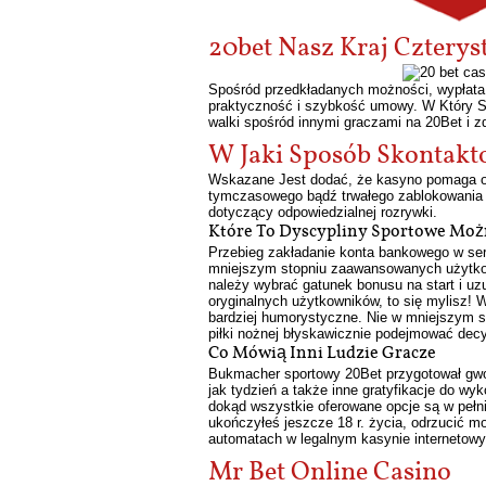
20bet Nasz Kraj Cztery
Spośród przedkładanych możności, wypłata 
praktyczność i szybkość umowy. W Który S
walki spośród innymi graczami na 20Bet i
W Jaki Sposób Skontakt
Wskazane Jest dodać, że kasyno pomaga os
tymczasowego bądź trwałego zablokowania k
dotyczący odpowiedzialnej rozrywki.
Które To Dyscypliny Sportowe Moż
Przebieg zakładanie konta bankowego w ser
mniejszym stopniu zaawansowanych użytkown
należy wybrać gatunek bonusu na start i uz
oryginalnych użytkowników, to się mylisz!
bardziej humorystyczne. Nie w mniejszym st
piłki nożnej błyskawicznie podejmować decy
Co Mówią Inni Ludzie Gracze
Bukmacher sportowy 20Bet przygotował gwol
jak tydzień a także inne gratyfikacje do w
dokąd wszystkie oferowane opcje są w pełni 
ukończyłeś jeszcze 18 r. życia, odrzucić 
automatach w legalnym kasynie internetow
Mr Bet Online Casino