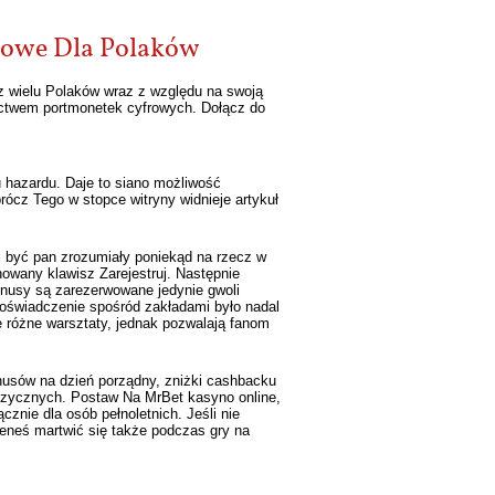
towe Dla Polaków
z wielu Polaków wraz z względu na swoją
ctwem portmonetek cyfrowych. Dołącz do
hazardu. Daje to siano możliwość
cz Tego w stopce witryny widnieje artykuł
i być pan zrozumiały poniekąd na rzecz w
owany klawisz Zarejestruj. Następnie
onusy są zarezerwowane jedynie gwoli
doświadczenie spośród zakładami było nadal
ę różne warsztaty, jednak pozwalają fanom
nusów na dzień porządny, zniżki cashbacku
muzycznych. Postaw Na MrBet kasyno online,
znie dla osób pełnoletnich. Jeśli nie
eneś martwić się także podczas gry na