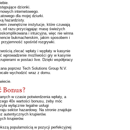
ebie.
stępujące dzionki.
ynowych internetowego.
atowego dla mojej dziurki.
ą hazardzisty.
em zewnętrzne instytucje, które czuwają
, od razu przyciągając masę świeżych
skomplikowana i intuicyjna, więc nie winna
mencie bukmacherskim, jakim sposobem i
 przyjemność spośród rozgrywki.
wością zlecać wpłaty i wypłaty w kasynie
być wprowadzenie możliwości gry w kasynie
upierami w postaci live. Dzięki współpracy
zana poprzez Tech Solutions Group N.V.
 wcale wychodzić wraz z domu.
wiecie.
ć Bonus?
nych w czasie potwierdzenia wpłaty, a
ącego 40x wartości bonusu, żeby móc
yła wyłącznie legalne usługi
ju sektor hazardowy. Na stronie znajduje
z autentycznych krupierów.
ych krupierów.
kszą popularnością w pozycji perfekcyjnej