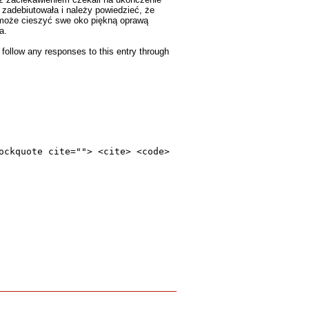
 zadebiutowała i należy powiedzieć, że
 może cieszyć swe oko piękną oprawą
a.
 follow any responses to this entry through
ockquote cite=""> <cite> <code>